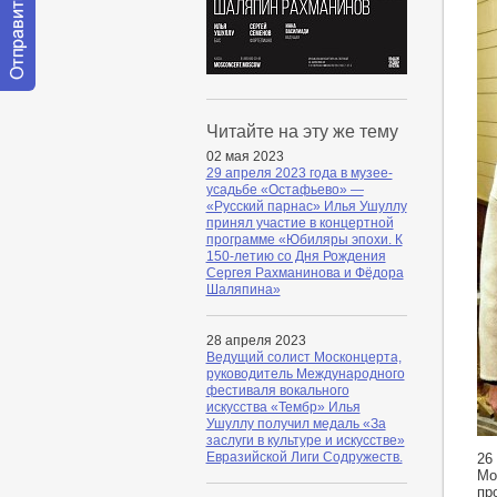
Отправить
сообщение
Читайте на эту же тему
модератору
02 мая 2023
29 апреля 2023 года в музее-
усадьбе «Остафьево» —
«Русский парнас» Илья Ушуллу
принял участие в концертной
программе «Юбиляры эпохи. К
150-летию со Дня Рождения
Сергея Рахманинова и Фёдора
Шаляпина»
28 апреля 2023
Ведущий солист Москонцерта,
руководитель Международного
фестиваля вокального
искусства «Тембр» Илья
Ушуллу получил медаль «За
заслуги в культуре и искусстве»
Евразийской Лиги Содружеств.
26
Мо
пр