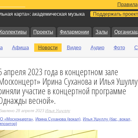
Правила
ьная карта»: академическая музыка
Поддержать проект
Коллективы
Проекты
Филармонии
Залы
Организа
а
Афиша
Новости
Видео
Аудио
Фото
С
6 апреля 2023 года в концертном зале
е
Москонцерт» Ирина Суханова и Илья Ушуллу
риняли участие в концертной программе
Однажды весной».
бавлено 28 апреля 2023
Илья Ушуллу
О «Москонцерта»
,
Ирина Суханова (вокал)
,
Илья Ушуллу (бас, вокал,
мпозитор)