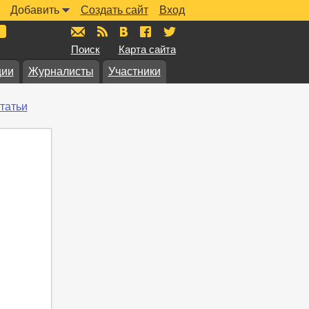
Добавить
Создать сайт
Вход
mail@muzkarta.ru
RSS
vk.com/muzkarta
fb.com/muzkarta
twitter.com/muzkarta
Поиск
Карта сайта
ции
Журналисты
Участники
татьи