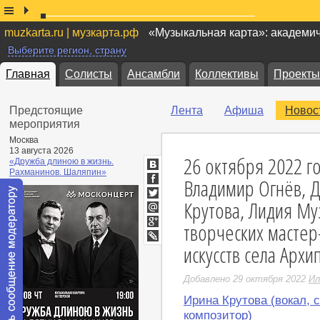
muzkarta.ru | музкарта.рф
«Музыкальная карта»: академи
Выберите регион, страну
Главная
Солисты
Ансамбли
Коллективы
Проекты
Предстоящие
Лента
Афиша
Новос
мероприятия
Москва
13 августа 2026
26 октября 2022 го
«Дружба длиною в жизнь.
Рахманинов. Шаляпин»
ВКонтакте
Владимир Огнёв, 
Facebook
Крутова, Лидия Му
Twitter
Мой
творческих мастер
Мир
Google+
искусств села Архи
LiveJournal
Добавлено 29 октября 2022
Ил
Ирина Крутова (вокал, 
композитор)