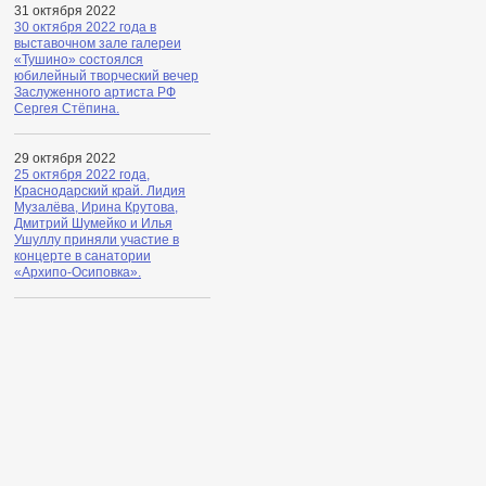
31 октября 2022
30 октября 2022 года в
выставочном зале галереи
«Тушино» состоялся
юбилейный творческий вечер
Заслуженного артиста РФ
Сергея Стёпина.
29 октября 2022
25 октября 2022 года,
Краснодарский край. Лидия
Музалёва, Ирина Крутова,
Дмитрий Шумейко и Илья
Ушуллу приняли участие в
концерте в санатории
«Архипо-Осиповка».