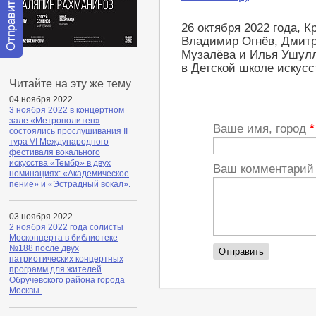
26 октября 2022 года, К
Владимир Огнёв, Дмитр
Музалёва и Илья Ушулл
Отправить
в Детской школе искусс
сообщение
Читайте на эту же тему
модератору
04 ноября 2022
3 ноября 2022 в концертном
зале «Метрополитен»
Ваше имя, город
*
состоялись прослушивания II
тура VI Международного
фестиваля вокального
искусства «Тембр» в двух
Ваш комментари
номинациях: «Академическое
пение» и «Эстрадный вокал».
03 ноября 2022
2 ноября 2022 года солисты
Москонцерта в библиотеке
№188 после двух
патриотических концертных
программ для жителей
Обручевского района города
Москвы.