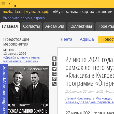
muzkarta.ru | музкарта.рф
«Музыкальная карта»: академи
Выберите регион, страну
Главная
Солисты
Ансамбли
Коллективы
Проекты
Предстоящие
Лента
Афиша
Новос
мероприятия
Москва
13 августа 2026
27 июня 2021 года
«Дружба длиною в жизнь.
Рахманинов. Шаляпин»
ВКонтакте
рамках летнего му
Facebook
«Классика в Куско
Twitter
Мой
программа «Оперн
Мир
Google+
LiveJournal
Добавлено 28 июня 2021
Илья 
Летний фестиваль Москонцерт
Александр Гладков (баритон, в
27 июня 2021 года в му