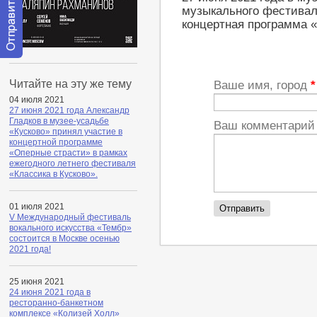
музыкального фестивал
концертная программа 
Отправить
сообщение
Читайте на эту же тему
Ваше имя, город
*
модератору
04 июля 2021
27 июня 2021 года Александр
Гладков в музее-усадьбе
Ваш комментари
«Кусково» принял участие в
концертной программе
«Оперные страсти» в рамках
ежегодного летнего фестиваля
«Классика в Кусково».
01 июля 2021
V Международный фестиваль
вокального искусства «Тембр»
состоится в Москве осенью
2021 года!
25 июня 2021
24 июня 2021 года в
ресторанно-банкетном
комплексе «Колизей Холл»