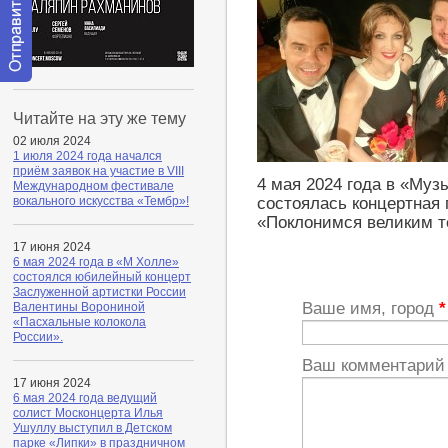
Отправить
сообщение
Читайте на эту же тему
модератору
02 июля 2024
1 июля 2024 года начался
приём заявок на участие в VIII
4 мая 2024 года в «Муз
Международном фестивале
состоялась концертная
вокального искусства «Тембр»!
«Поклонимся великим т
17 июня 2024
6 мая 2024 года в «М Холле»
состоялся юбилейный концерт
Заслуженной артистки России
Ваше имя, город
*
Валентины Ворониной
«Пасхальные колокола
России».
Ваш комментари
17 июня 2024
6 мая 2024 года ведущий
солист Москонцерта Илья
Ушуллу выступил в Детском
парке «Липки» в праздничном