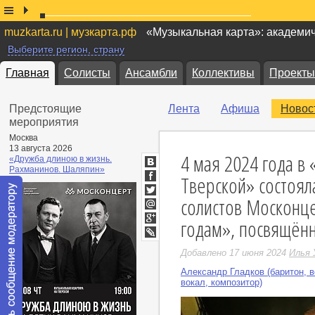
muzkarta.ru | музкарта.рф
«Музыкальная карта»: академи
Выберите регион, страну
Главная
Солисты
Ансамбли
Коллективы
Проекты
Предстоящие
Лента
Афиша
Новос
мероприятия
Москва
13 августа 2026
4 мая 2024 года в
«Дружба длиною в жизнь.
Рахманинов. Шаляпин»
ВКонтакте
Тверской» состоял
Facebook
солистов Москонц
Twitter
Мой
годам», посвящён
Мир
Google+
LiveJournal
Добавлено 17 июня 2024
Илья 
Александр Гладков (баритон, в
вокал, композитор)