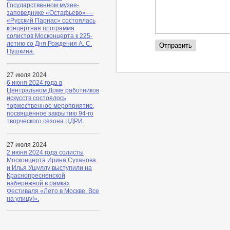
Государственном музее-
заповеднике «Остафьево» —
«Русский Парнас» состоялась
концертная программа
солистов Москонцерта к 225-
летию со Дня Рождения А. С.
Пушкина.
27 июля 2024
6 июня 2024 года в
Центральном Доме работников
искусств состоялось
торжественное мероприятие,
посвящённое закрытию 94-го
творческого сезона ЦДРИ.
27 июля 2024
2 июня 2024 года солисты
Москонцерта Ирина Суханова
и Илья Ушуллу выступили на
Краснопресненской
набережной в рамках
Фестиваля «Лето в Москве. Все
на улицу!».