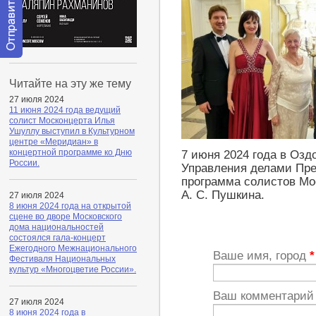
Отправить
сообщение
Читайте на эту же тему
модератору
27 июля 2024
11 июня 2024 года ведущий
солист Москонцерта Илья
Ушуллу выступил в Культурном
центре «Меридиан» в
концертной программе ко Дню
7 июня 2024 года в Оз
России.
Управления делами Пре
программа солистов Мо
А. С. Пушкина.
27 июля 2024
8 июня 2024 года на открытой
сцене во дворе Московского
дома национальностей
состоялся гала-концерт
Ежегодного Межнационального
Ваше имя, город
*
Фестиваля Национальных
культур «Многоцветие России».
Ваш комментари
27 июля 2024
8 июня 2024 года в