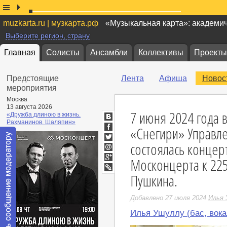
muzkarta.ru | музкарта.рф
«Музыкальная карта»: академи
Выберите регион, страну
Главная
Солисты
Ансамбли
Коллективы
Проекты
Предстоящие
Лента
Афиша
Новос
мероприятия
Москва
13 августа 2026
7 июня 2024 года 
«Дружба длиною в жизнь.
Рахманинов. Шаляпин»
ВКонтакте
«Снегири» Управл
Facebook
состоялась концер
Twitter
Мой
Москонцерта к 225
Мир
Google+
Пушкина.
LiveJournal
Добавлено 27 июля 2024
Илья 
Илья Ушуллу (бас, вока