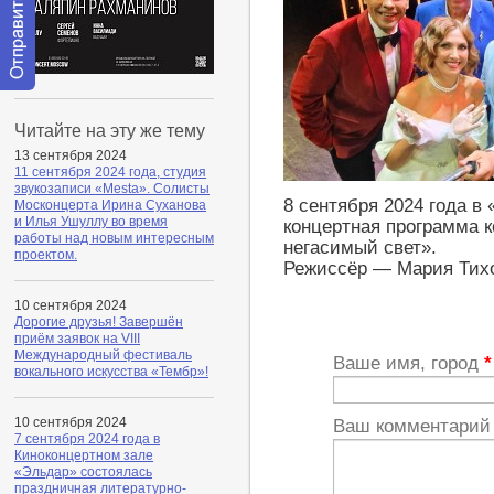
Отправить
сообщение
Читайте на эту же тему
модератору
13 сентября 2024
11 сентября 2024 года, студия
звукозаписи «Mesta». Солисты
8 сентября 2024 года в
Москонцерта Ирина Суханова
и Илья Ушуллу во время
концертная программа к
работы над новым интересным
негасимый свет».
проектом.
Режиссёр — Мария Тих
10 сентября 2024
Дорогие друзья! Завершён
приём заявок на VIII
Международный фестиваль
Ваше имя, город
*
вокального искусства «Тембр»!
10 сентября 2024
Ваш комментари
7 сентября 2024 года в
Киноконцертном зале
«Эльдар» состоялась
праздничная литературно-