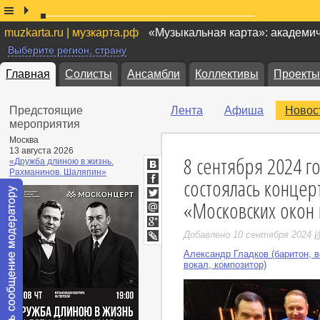
muzkarta.ru | музкарта.рф
«Музыкальная карта»: академи
Выберите регион, страну
Главная
Солисты
Ансамбли
Коллективы
Проекты
Предстоящие
Лента
Афиша
Новос
мероприятия
Москва
13 августа 2026
8 сентября 2024 г
«Дружба длиною в жизнь.
Рахманинов. Шаляпин»
ВКонтакте
состоялась концер
Facebook
«Московских окон 
Twitter
Мой
Мир
Google+
Добавлено 10 сентября 2024
И
LiveJournal
Александр Гладков (баритон, в
вокал, композитор)