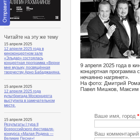
Отправить
сообщение
Читайте на эту же тему
модератору
15 апреля 2025
12 апреля 2025 года в
киноконцертном зале
«Эльдар» состоялась
концертная программа «Верни
9 апреля 2025 года в к
мне музыку, посвящённая
концертная программа 
творчеству Арно Бабаджаняна.
нечаянно нагрянет».
На фото: Дмитрий Рома
15 апреля 2025
Павел Мишков, Максим 
12 апреля 2025 года
культбригада Москонцерта
выступила в замечательном
месте.
Ваше имя, город
*
15 апреля 2025
Результаты I тура II
Всероссийского фестиваля-
Ваш комментари
конкурса «Малая Родина —
Великие Песни»!