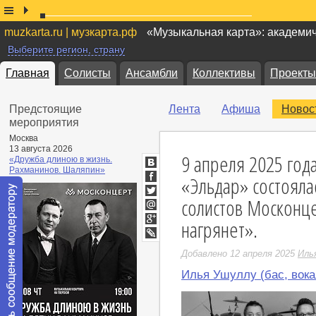
muzkarta.ru | музкарта.рф
«Музыкальная карта»: академи
Выберите регион, страну
Главная
Солисты
Ансамбли
Коллективы
Проекты
Предстоящие
Лента
Афиша
Новос
мероприятия
Москва
13 августа 2026
9 апреля 2025 год
«Дружба длиною в жизнь.
Рахманинов. Шаляпин»
ВКонтакте
«Эльдар» состояла
Facebook
солистов Москонц
Twitter
Мой
нагрянет».
Мир
Google+
LiveJournal
Добавлено 12 апреля 2025
Иль
Илья Ушуллу (бас, вока