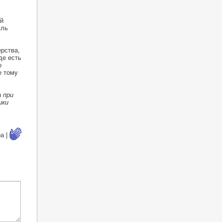
й
кль
рства,
де есть
о
е тому
 при
ики
а |