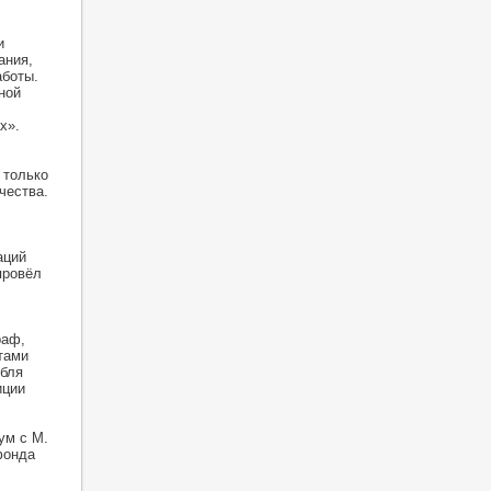
и
ания,
аботы.
ной
х».
 только
чества.
аций
провёл
раф,
тами
мбля
иции
ум с М.
фонда