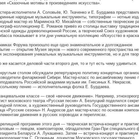
зея «Сказочные мотивы в произведениях искусства».
стера-исполнители А. Соловьёв, Ю. Ткаченко и Е. Бурдаева представил
аринные народные музыкальные инструменты, типографии — нотные изд
родный мастер из Мариинска Ю. Михайлов — собственные творческие р
нограф-коллекционер Е. Романов привёз из столицы выставку традицион
нской одежды дореволюционной России, а творческий Союз художников
збасса показывает в эти дни уникальную коллекцию «Искусство в краска
рамках Форума произошло еще одно знаменательное и долгожданное
бытие — открытие Музея звуков — нового современного пространства не
я экспонирования уникальных музыкальных инструментов, но и для твор
о же касается деловой части второго дня, то и тут есть чему удивиться.
 круглым столом обсуждали репертуарную политику концертных организ
ководители филармоний Сибири. Мастер-класс по ансамблевому пению 
еподаватель Российской академии музыки им. Гнесиных К. Некрасов,
 сольному пению — исполнительница фолка Е. Бурдаева.
танцевальном классе — своё «вечное движение». Например, этнохореог
тист московского театра «Русская песня» А. Безлуцкий поделился секре
родной пляски, а художественный руководитель Государственного анса
нца «Русские сезоны» Н. Андросов дал мастер-класс по основам композ
элементам движения в русских хороводах и переплясах.
зрелищной программе этого дня — творческая встреча-концерт и практик
вловым — певцом, композитором, обладателем Гран-При специального 
езидента Беларуси А. Лукашенко. Затем — встреча-концерт и практикум
аккордеонистом С. Осокиным, доцентом Московского государственного