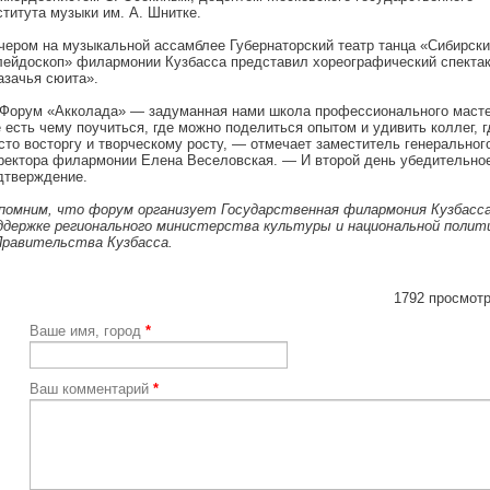
ститута музыки им. А. Шнитке.
чером на музыкальной ассамблее Губернаторский театр танца «Сибирски
лейдоскоп» филармонии Кузбасса представил хореографический спекта
азачья сюита».
Форум «Акколада» — задуманная нами школа профессионального масте
е есть чему поучиться, где можно поделиться опытом и удивить коллег, г
сто восторгу и творческому росту, — отмечает заместитель генеральног
ректора филармонии Елена Веселовская. — И второй день убедительно
дтверждение.
помним, что форум организует Государственная филармония Кузбасса
ддержке регионального министерства культуры и национальной полит
Правительства Кузбасса.
1792 просмотр
Ваше имя, город
*
Ваш комментарий
*