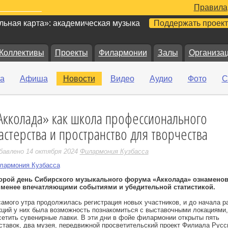
Правила
ьная карта»: академическая музыка
Поддержать проект
Коллективы
Проекты
Филармонии
Залы
Организа
а
Афиша
Новости
Видео
Аудио
Фото
С
Акколада» как школа профессионального
е
астерства и пространство для творчества
бавлено 14 октября 2024
Филармония Кузбасса
лармония Кузбасса
орой день Сибирского музыкального форума «Акколада» ознамено
 менее впечатляющими событиями и убедительной статистикой.
самого утра продолжилась регистрация новых участников, и до начала р
кций у них была возможность познакомиться с выставочными локациями,
сетить сувенирные лавки. В эти дни в фойе филармонии открыты пять
ставок, два музея, передвижной просветительский проект Филиала Русс