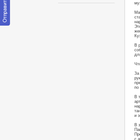
му
Ма
ст
на
Эт
Отправить
же
сообщение
Ку
модератору
В 
со
дл
Чт
За
ру
пр
по
В 
ар
на
та
и 
В 
Па
Пр
с 