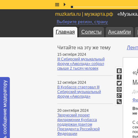
muzkarta.ru | музкарта.рф
«Музыкал
Выберите регион, страну
Главная
Солисты
Ансамбли
Читайте на эту же тему
Лент
15 октября 2024
III Сибирский музыкальный
форум «Акколада» собрал
«
свыше 2 тысяч человек
ВКонтакт
м
Facebook
12 октября 2024
В Кузбассе стартовал III
Twitter
До
Сибирский музыкальный
Мой
форум «Акколада»
Мир
Фи
Google+
LiveJournal
Вт
20 сентября 2024
не
Творческий проект
филармонии Кузбасса
С 
поддержан грантом
се
Президента Российской
по
Федерации
вы