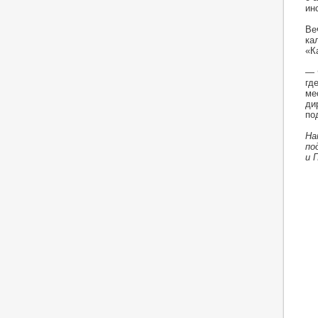
ин
Ве
ка
«К
— 
гд
ме
ди
по
На
по
и 