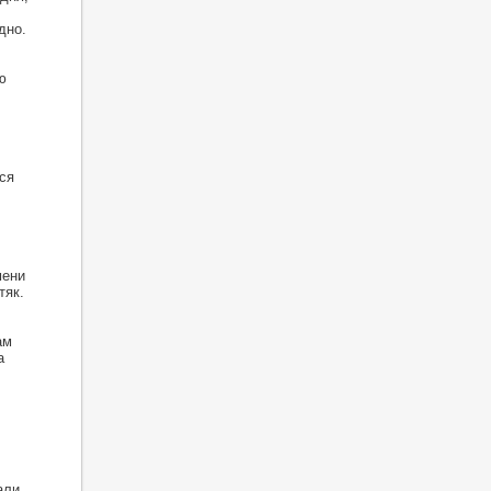
дно.
ю
ся
мени
тяк.
ам
а
,
,
али