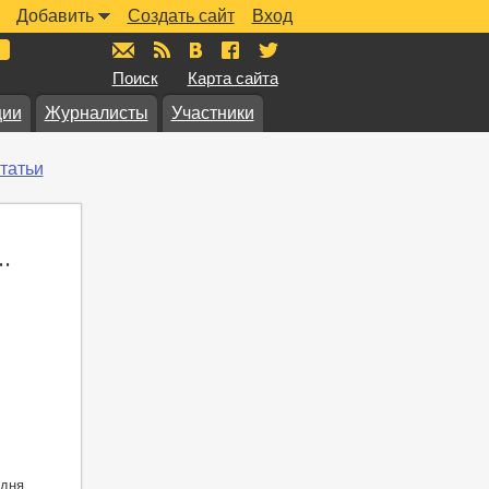
Добавить
Создать сайт
Вход
mail@muzkarta.ru
RSS
vk.com/muzkarta
fb.com/muzkarta
twitter.com/muzkarta
Поиск
Карта сайта
ции
Журналисты
Участники
татьи
.
дня,