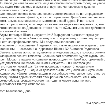
 15 минут до начала концерта, еще не смогли посмотреть город; но увере
есь будет мир; любовь и музыка спасут все человеческие души от
приятностей и трагедий.
оло четырех вечера началась серия мастер-классов по пяти предметам
рипка, виолончель, флейта, вокал и фортепиано. Дети буквально наполн
етом, слыша комплементы от мастеров в свой адрес. И не только
ганизаторы проекта, но и педагоги на местах выражали уверенность, что
истая классика на Донбассе» станет чем-то бОльшим и начнет действов
 постоянной основе:
Администрация Школы искусств № 2 Мариуполя выражает огромную
агодарность Виктору Ямпольскому и его творческому коллективу за пре
нцерт, за профессионализм. Мы получили колоссальное
ечатление от исполнения. Надеемся, что такие творческие встречи стану
стоянными, — сказала и.о. директора Школы N2 Виктория Родионова.
Замечательные артисты, музыканты и чудесные люди, в которых отменн
вмещаются все эти качества. Спасибо вам огромное!!! Будем ждать нов
треч. Моцарт в вашем исполнении превосходен! — Такой восторженный 
 уст директора Центральной школы искусств Анны Полторацкой.
 это только первый шаг. За ним последуют новые. Впереди много
боты. «Наш приезд — одно из доказательств, что Донецкая и Луганская
родные республики плотно входят в российское культурное пространство
впредь хотим дарить жителям этих регионов возможность слышать
сокие образцы академического наследия в живом исполнении», —
дытоживает Виктор Ямпольский.
тор: Казначеева Дана.
924 просмотр