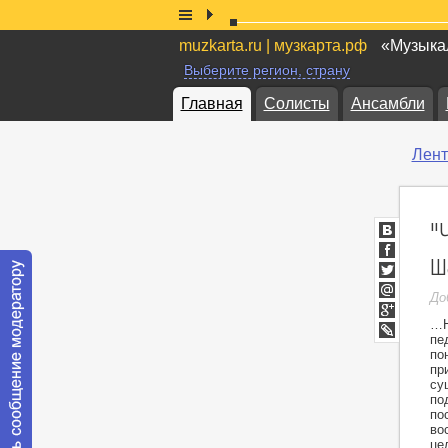
muzkarta.ru | музкарта.рф
«Музыкал
Выберите регион, страну
Главная
Солисты
Ансамбли
Лент
"
ВКонтакт
ш
Facebook
Twitter
До
Мой
Мир
…Н
Google+
пе
LiveJournal
по
пр
су
по
по
во
це