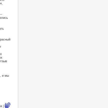
н,
 —
ялись
ать
красный
т
о
ых
отзыв
, и мы
а |