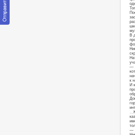
од
То
По
за
ра
шк
Отправить
му
сообщение
В 
модератору
пр
фо
Ни
ск
На
уч
— 
ко
на
к 
И 
пр
об
До
го
ин
…К
ка
им
то
— 
Ни