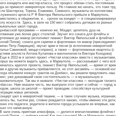
ного концерта или мастер-класса, это процесс обязан стать постоянным.
гда он принесет невероятную пользу. Но главное же начать, это тоже тру
сле Шахтерска, Тореза, Енакиево, Снежного, музыканты из коллектива
служенного артиста Р Ф Виктора Ямпольского прибыли в Мариуполь,
зместились в общежитии, и… срочно на концерт — в специализированну
олу искусств. Здесь, в зале на 150 мест собрались детишки из разных
зыкальных школ города.
донбасской программе — конечно же, Моцарт, целитель душ на
отяжении уже более двух столетий. Звучит его соната для флейты и
ртепиано до мажор (исполняют пианист Виктор Ямпольский и флейтист
колай Попов), соната для скрипки и фортепиано ля мажор (присоединяет
рипач Петр Лаврищев), звучат арии и песни (в исполнении невероятной
тальи Савиновой, меццо-сопрано), а также — фортепианные квартеты (с
астием альтиста Антона Кулапова и виолончелиста Виктора Козодова).
Еще в 2022-м я затеял проект «Чистая классика» вместе с музыкантами,
торых вы можете видеть здесь, в Мариуполе, — рассказывает с чего всё
чиналось идеолог проекта, пианист Виктор Ямпольский, — время от вре
нам и другие музыканты прибавляются, но этот ансамбль — основной кос
когда объявили конкурс грантов на Донбасс, мы решили предложить наш
оект, уже доказавший свою состоятельность — и музыкальную и
разовательную. Так мы и назвали: «Чистая классика — молодым талант
нбасса». Нам оказали честь, мы выиграли этот грант и сейчас — город з
родом, школа за школой — проект проводим, способствуя культурной
теграции новых регионов.
онцерт шел в невероятной тишине, — в таких случаях музыка, игранная
залось бы, тысячи раз, словно рождается заново, чтобы именно эти дети
енно эти педагоги, родители и жители города услышали ее впервые, как
лько что написанную.
В зале очень приятная атмосфера, — делится впечатлениями флейтист
колай Попов, — публика какая! Как она слушает! Мы в Мариуполь приех