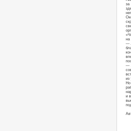
за
зд
не
Ок
ск
св
ор
«Ч
на
— 
бл
ко
вп
по
— 
со
вс
из
Но
ра
на
и 
вы
по
Ав