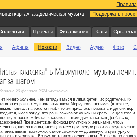
Правила
ьная карта»: академическая музыка
Поддержать проект
Коллективы
Проекты
Филармонии
Залы
Организа
а
Афиша
Новости
Видео
Аудио
Фото
С
Чистая классика" в Мариуполе: музыка лечит..
е
аг за шагом
бавлено 29 февраля 2024
wweselova
ет ничего больнее, чем вглядываться в лица детей, их родителей, их
дагогов из разных музыкальных школ Мариуполя, понимая (а точнее,
нимая, подчас, на расстоянии), что им пришлось пережить и до сих пор
иходится, имея ввиду, что раны заживают ох как ни сразу. Но для того и
ществует проект «Чистая классика — молодым талантам Донбасса»,
ддержанный Президентским фондом культурных инициатив, чтобы
степенно, шаг за шагом, месяц за месяцем, регулярно и сосредоточенно
сстанавливать, возможно, самое сложное — душевную и культурную
льность в человеке. Возбуждать вдохновение в нем. Это не дело одного 