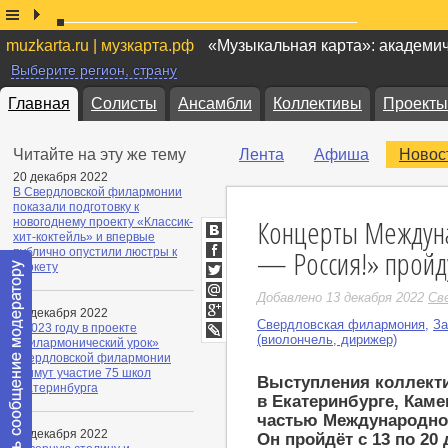
muzkarta.ru | музкарта.рф
«Музыкальная карта»: академи
Выберите регион, страну
Главная
Солисты
Ансамбли
Коллективы
Проекты
Читайте на эту же тему
Лента
Афиша
Новос
20 декабря 2022
В Свердловской филармонии
показали подготовку к
Концерты Междуна
новогоднему проекту «Классик-
хит-коктейль» и впервые
ВКонтакте
— Россия!» пройду
публично опустили люстры к
Facebook
паркету
Twitter
Добавлено 13 декабря 2022
Св
Мой
17 декабря 2022
Мир
Свердловская филармония
,
За
Google+
В 2023 году в проекте
(виолончель, дирижер)
«Филармонический урок»
LiveJournal
Свердловской филармонии
примут участие 75 школ
Выступления коллект
Екатеринбурга
в Екатеринбурге, Каме
частью Международног
13 декабря 2022
Он пройдёт с 13 по 20