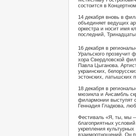
состоится в Концертно
14 декабря вновь в фил
объединяет ведущих ар
оркестра и носит имя к
последний, Тринадцатый
16 декабря в региональ
Уральского прозвучит 
хора Свердловской фи
Павла Цыганова. Артис
украинских, белорусских
эстонских, латышских п
18 декабря в региональ
мюзикла и Ансамбль ск
филармонии выступят с
Геннадия Гладкова, лю
Фестиваль «Я, ты, мы 
благоприятных условий 
укрепления культурных
взаимоотношений. Он п