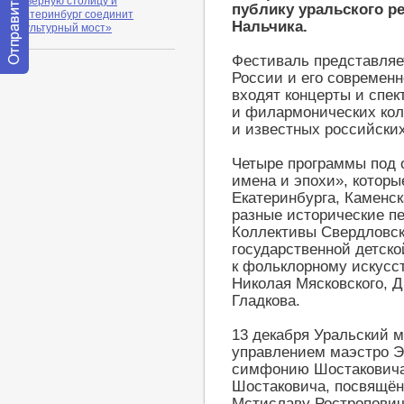
Северную столицу и
публику уральского ре
Екатеринбург соединит
Нальчика.
«Культурный мост»
Фестиваль представляе
России и его современн
Отправить
входят концерты и спек
сообщение
модератору
и филармонических кол
и известных российски
Четыре программы под 
имена и эпохи», котор
Екатеринбурга, Каменск
разные исторические п
Коллективы Свердловс
государственной детск
к фольклорному искусст
Николая Мясковского, 
Гладкова.
13 декабря Уральский 
управлением маэстро Э
симфонию Шостаковича 
Шостаковича, посвящён
Мстиславу Ростропович