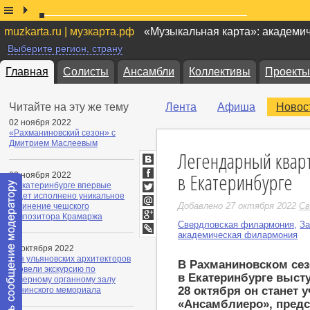
muzkarta.ru | музкарта.рф
«Музыкальная карта»: академи
Выберите регион, страну
Главная
Солисты
Ансамбли
Коллективы
Проекты
Читайте на эту же тему
Лента
Афиша
Новос
02 ноября 2022
«Рахманиновский сезон» с
Дмитрием Маслеевым
Легендарный квар
ВКонтакте
в Екатеринбурге
02 ноября 2022
Facebook
В Екатеринбурге впервые
будет исполнено уникальное
Twitter
Добавлено 27 октября 2022
Св
сочинение чешского
Мой
композитора Крамаржа
Мир
Свердловская филармония
,
За
Google+
академическая филармония
LiveJournal
21 октября 2022
Для ульяновских архитекторов
В Рахманиновском сез
провели экскурсию по
в Екатеринбурге высту
камерному органному залу
28 октября он станет 
Ленинского мемориала
«Ансамблиеро», пред