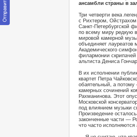
ансамбли страны в з
Три четверти века леге
с Рихтером, Ойстрахом 
Санкт-Петербургской ф
Отправить
по всему миру редкую 
сообщение
модератору
мировой камерной музы
объединяет лауреатов 
Академического симфон
филармонии скрипачей 
альтиста Дениса Гонча
В их исполнении публи
квартет Петра Чайковск
обаятельный, а потому
камерных сочинений ком
Рахманинова. Этот опу
Московской консервато
под влиянием музыки св
Произведение осталось
законченные части — Р
что часто исполняются
— Я не считаю, что ква