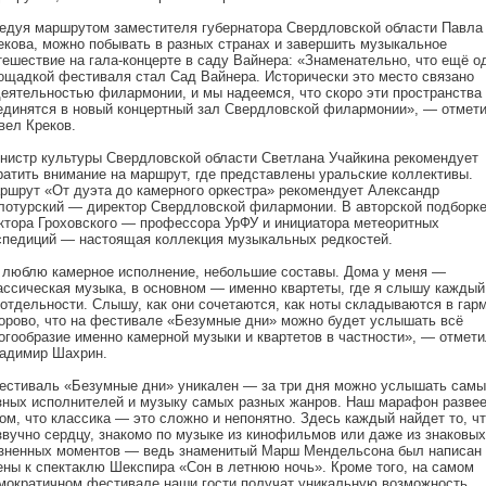
едуя маршрутом заместителя губернатора Свердловской области Павла
екова, можно побывать в разных странах и завершить музыкальное
тешествие на гала-концерте в саду Вайнера: «Знаменательно, что ещё о
ощадкой фестиваля стал Сад Вайнера. Исторически это место связано
деятельностью филармонии, и мы надеемся, что скоро эти пространства
единятся в новый концертный зал Свердловской филармонии», — отмет
вел Креков.
нистр культуры Свердловской области Светлана Учайкина рекомендует
ратить внимание на маршрут, где представлены уральские коллективы.
ршрут «От дуэта до камерного оркестра» рекомендует Александр
лотурский — директор Свердловской филармонии. В авторской подборк
ктора Гроховского — профессора УрФУ и инициатора метеоритных
спедиций — настоящая коллекция музыкальных редкостей.
 люблю камерное исполнение, небольшие составы. Дома у меня —
ассическая музыка, в основном — именно квартеты, где я слышу каждый
 отдельности. Слышу, как они сочетаются, как ноты складываются в гар
орово, что на фестивале «Безумные дни» можно будет услышать всё
огообразие именно камерной музыки и квартетов в частности», — отмети
адимир Шахрин.
естиваль «Безумные дни» уникален — за три дня можно услышать самы
зных исполнителей и музыку самых разных жанров. Наш марафон разве
том, что классика — это сложно и непонятно. Здесь каждый найдет то, ч
звучно сердцу, знакомо по музыке из кинофильмов или даже из знаковых
зненных моментов — ведь знаменитый Марш Мендельсона был написан
ены к спектаклю Шекспира «Сон в летнюю ночь». Кроме того, на самом
мократичном фестивале наши гости получат уникальную возможность