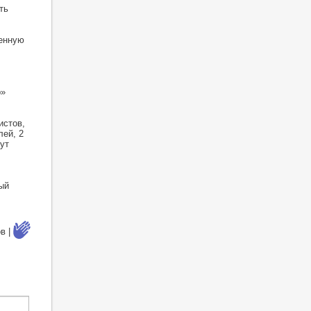
ть
венную
р»
истов,
лей, 2
ут
ый
в |