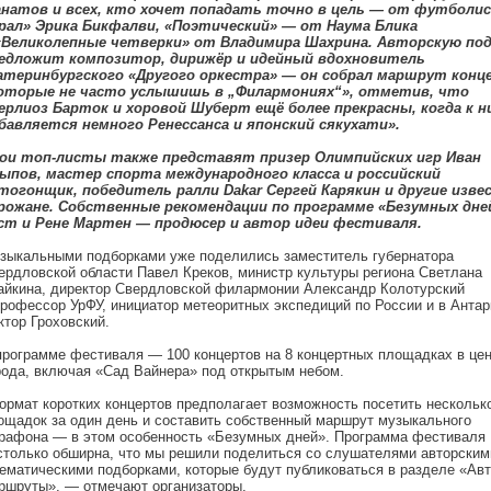
натов и всех, кто хочет попадать точно в цель — от футболи
рал» Эрика Бикфалви, «Поэтический» — от Наума Блика
«Великолепные четверки» от Владимира Шахрина. Авторскую по
едложит композитор, дирижёр и идейный вдохновитель
атеринбургского «Другого оркестра» — он собрал маршрут конц
оторые не часто услышишь в „Филармониях“», отметив, что
ерлиоз Барток и хоровой Шуберт ещё более прекрасны, когда к н
бавляется немного Ренессанса и японский сякухати».
ои топ-листы также представят призер Олимпийских игр Иван
ыпов, мастер спорта международного класса и российский
тогонщик, победитель ралли Dakar Сергей Карякин и другие изв
рожане. Собственные рекомендации по программе «Безумных дне
ст и Рене Мартен — продюсер и автор идеи фестиваля.
зыкальными подборками уже поделились заместитель губернатора
ердловской области Павел Креков, министр культуры региона Светлана
айкина, директор Свердловской филармонии Александр Колотурский
профессор УрФУ, инициатор метеоритных экспедиций по России и в Антар
ктор Гроховский.
программе фестиваля — 100 концертов на 8 концертных площадках в це
рода, включая «Сад Вайнера» под открытым небом.
ормат коротких концертов предполагает возможность посетить нескольк
ощадок за один день и составить собственный маршрут музыкального
рафона — в этом особенность «Безумных дней». Программа фестиваля
столько обширна, что мы решили поделиться со слушателями авторским
тематическими подборками, которые будут публиковаться в разделе «Ав
ршруты», — отмечают организаторы.