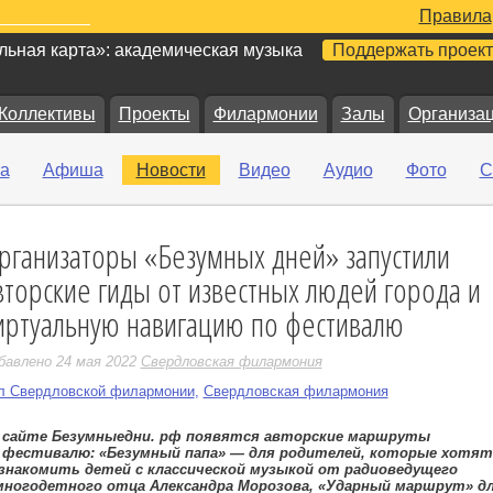
Правила
ьная карта»: академическая музыка
Поддержать проект
Коллективы
Проекты
Филармонии
Залы
Организа
а
Афиша
Новости
Видео
Аудио
Фото
С
рганизаторы «Безумных дней» запустили
е
вторские гиды от известных людей города и
иртуальную навигацию по фестивалю
бавлено 24 мая 2022
Свердловская филармония
л Свердловской филармонии
,
Свердловская филармония
 сайте Безумныедни. рф появятся авторские маршруты
 фестивалю: «Безумный папа» — для родителей, которые хотят
знакомить детей с классической музыкой от радиоведущего
многодетного отца Александра Морозова, «Ударный маршрут» д