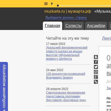
muzkarta.ru | музкарта.рф
«Музыкал
Выберите регион, страну
Главная
Солисты
Ансамбли
Читайте на эту же тему
Лент
17 июня 2022
Уральский филармонический
оркестр сыграл на крыше
О
высотки «Музыкальный
момент» Шуберта
ВКонтакт
а
Facebook
в
24 мая 2022
Twitter
100 концертов-посвящений
Мой
Владимиру Зыкину
Мир
Google+
До
LiveJournal
За
28 апреля 2022
Свердловская филармония
представила программу
На
фестиваля «Безумные дни»
по
по
и 