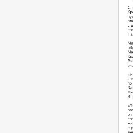
Сл
Кр
пу
пл
с 
со
Па
Ми
об
Ма
Ко
Ви
эк
«Я
кл
по
Зд
мн
Вл
«Ф
ра
о 
со
жи
сц
де