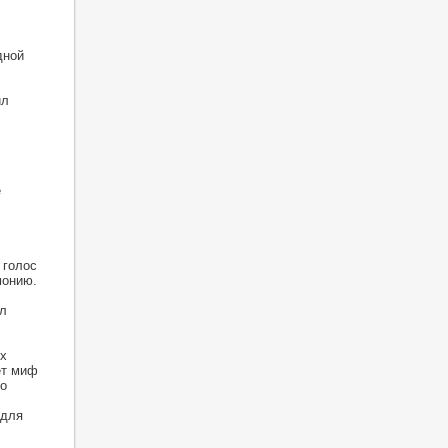
дной
ил
е
 голос
монию.
л
х
ет миф
то
 для