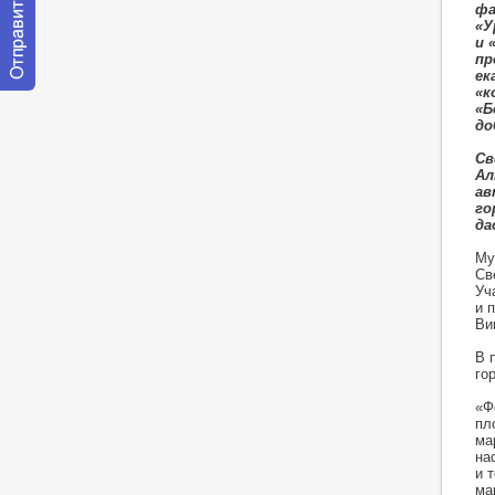
фа
«У
и 
пр
ек
«к
Отправить
«Б
сообщение
до
модератору
Св
Ал
ав
го
да
Му
Св
Уч
и 
Ви
В 
го
«Ф
пл
ма
на
и 
ма