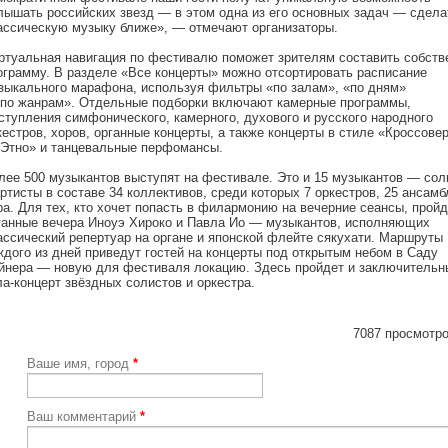
лышать российских звезд — в этом одна из его основных задач — сдела
ассическую музыку ближе», — отмечают организаторы.
ртуальная навигация по фестивалю поможет зрителям составить собст
ограмму. В разделе «Все концерты» можно отсортировать расписание
зыкального марафона, используя фильтры «по залам», «по дням»
«по жанрам». Отдельные подборки включают камерные программы,
ступления симфонического, камерного, духового и русского народного
кестров, хоров, органные концерты, а также концерты в стиле «Кроссове
«Этно» и танцевальные перфомансы.
лее 500 музыкантов выступят на фестивале. Это и 15 музыкантов — сол
артисты в составе 34 коллективов, среди которых 7 оркестров, 25 ансамб
ра. Для тех, кто хочет попасть в филармонию на вечерние сеансы, пройд
ганные вечера Иноуэ Хироко и Павла Ио — музыкантов, исполняющих
ассический репертуар на органе и японской флейте сякухати. Маршруты
ждого из дней приведут гостей на концерты под открытым небом в Саду
йнера — новую для фестиваля локацию. Здесь пройдет и заключительн
ла-концерт звёздных солистов и оркестра.
7087 просмотро
Ваше имя, город
*
Ваш комментарий
*