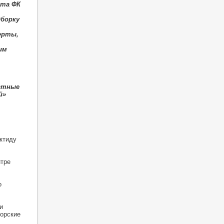
ста ФК
дборку
ерты,
им
естные
й»
ктиду
нтре
о
и
торские