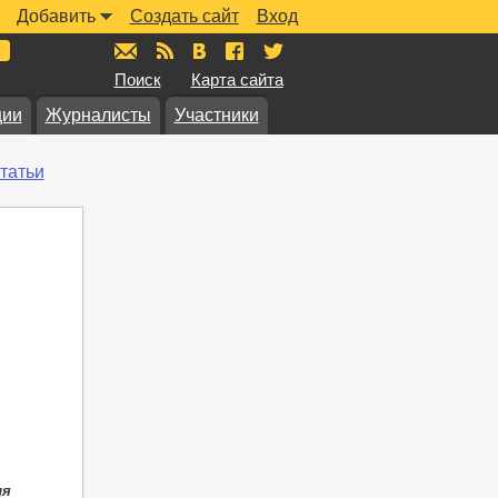
Добавить
Создать сайт
Вход
mail@muzkarta.ru
RSS
vk.com/muzkarta
fb.com/muzkarta
twitter.com/muzkarta
Поиск
Карта сайта
ции
Журналисты
Участники
татьи
ля