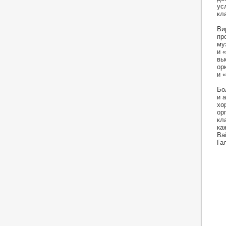
ус
кл
Ви
пр
му
и 
вы
ор
и 
Бо
и 
хо
ор
кл
ка
Ва
Га