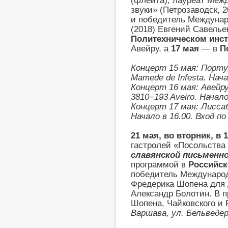
(флейта), лауреат Меж
звуки» (Петрозаводск, 
и победитель Междунар
(2018) Евгений Савелье
Политехническом инст
Авейру, а
17 мая
— в
П
Концерт
15 мая
: Порту
Mamede de Infesta. Нач
Концерт
16 мая
: Авейр
3810−193 Aveiro. Начало
Концерт 17 мая:
Лиссаб
Начало в 16.00. Вход п
21 мая, во вторник, в 1
гастролей «Посольства
славянской письменн
программой в
Российск
победитель Международ
Фредерика Шопена для 
Александр Болотин. В 
Шопена, Чайковского и 
Варшава, ул. Бельведер