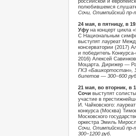
российской и европейск
полюбившемся слушат
Сочи, Олимпийский пр-т
24 мая, в пятницу, в 19
Уфу
на концерт цикла 
С Национальным симфо
выступят лауреат Межд
консерватории (2017) А
и победитель Конкурса-
2016) Алексей Савинков
Моцарта. Дирижер — Ра
ГКЗ «Башкортостан», У
билетов — 300−600 руб
21 мая, во вторник, в 1
Сочи
выступят солист
участие в престижнейш
И. Чайковского: лауреат
конкурса (Москва) Тим
Московского государст
оркестра Эмиль Миросл
Сочи, Олимпийский пр
300−1200 руб.