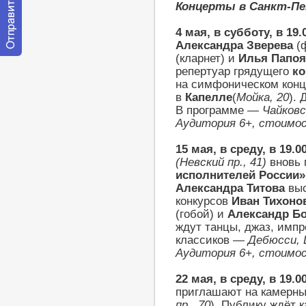
Концерты в Санкт-Пе
4 мая, в субботу, в 19.
Александра Зверева
(
(кларнет) и
Илья Папо
Отправить
репертуар грядущего
ко
сообщение
модератору
на симфоническом конц
в
Капелле
(
Мойка, 20
).
В программе —
Чайковс
Аудитория 6+, стоимо
15 мая, в среду, в 19.0
(Невский пр., 41)
вновь 
исполнителей России»
Александра Титова
выс
конкурсов
Иван Тихоно
(гобой) и
Александр Б
ждут танцы, джаз, имп
классиков —
Дебюсси,
Аудитория 6+, стоимо
22 мая, в среду, в 19.0
приглашают на камерны
пр., 70
). Публику ждёт 