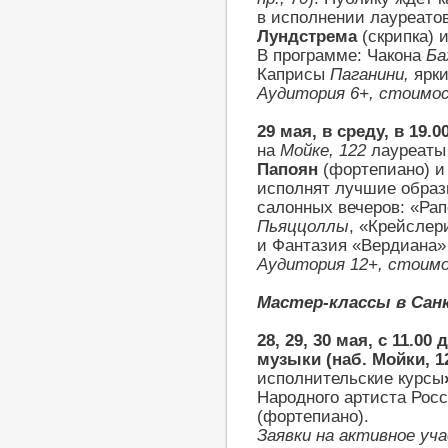
в исполнении лауреато
Лундстрема
(скрипка) 
В программе: Чакона
Ба
Каприсы
Паганини,
ярк
Аудитория 6+, стоимо
29 мая, в среду, в 19.0
на
Мойке, 122
лауреаты
Папоян
(фортепиано) 
исполнят лучшие обра
салонных вечеров: «Ра
Пьяццоллы
, «Крейсле
и Фантазия «Вердиана
Аудитория 12+, стоим
Мастер-классы в Сан
28, 29, 30 мая, с 11.00 
музыки
(наб. Мойки, 1
исполнительские курсы
Народного артиста Рос
(фортепиано).
Заявки на активное уч