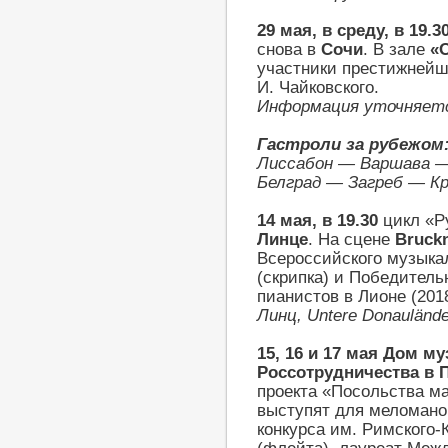
29 мая, в среду, в 19.3
снова в
Сочи
. В зале
«
участники престижнейш
И. Чайковского.
Информация уточняет
Гастроли за рубежом
Лиссабон — Варшава —
Белград — Загреб — К
14 мая, в 19.30
цикл «Р
Линце
. На сцене
Bruck
Всероссийского музыка
(скрипка) и Победител
пианистов в Лионе (201
Линц, Untere Donaulän
15
,
16
и
17 мая
Дом му
Россотрудничества в 
проекта «Посольства м
выступят для меломано
конкурса им. Римского-