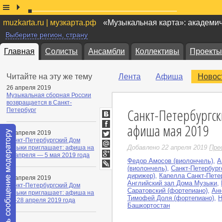
muzkarta.ru | музкарта.рф
«Музыкальная карта»: академи
Выберите регион, страну
Главная
Солисты
Ансамбли
Коллективы
Проекты
Читайте на эту же тему
Лента
Афиша
Новос
26 апреля 2019
Музыкальная сборная России
возвращается в Санкт-
Санкт-Петербургск
Петербург
ВКонтакте
афиша мая 2019
Facebook
23 апреля 2019
Санкт-Петербургский Дом
Twitter
Добавлено 22 апреля 2019
Пре
музыки приглашает: афиша на
Мой
29 апреля — 5 мая 2019 года
Мир
Федор Амосов (виолончель)
,
А
Google+
(виолончель)
,
Санкт-Петербург
LiveJournal
дирижер)
,
Капелла Санкт-Пете
18 апреля 2019
Английский зал Дома Музыки
,
Санкт-Петербургский Дом
Саратовский (фортепиано)
,
Анн
музыки приглашает: афиша на
Тимофей Доля (фортепиано)
,
Н
22–28 апреля 2019 года
Башкортостан