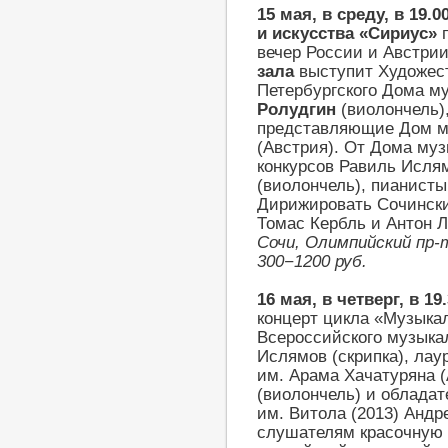
15 мая, в среду, в 19.0
и искусства «Сириус»
п
вечер России и Австрии
зала
выступит Художес
Петербургского Дома м
Ролудгин
(виолончель)
представляющие Дом му
(Австрия). От Дома му
конкурсов Равиль Ислям
(виолончель), пианисты
Дирижировать Сочинск
Томас Кербль и Антон Л
Сочи, Олимпийский пр
300−1200 руб.
16 мая, в четверг, в 19
концерт цикла «Музыкал
Всероссийского музыкал
Ислямов (скрипка), лау
им. Арама Хачатуряна 
(виолончель) и обладат
им. Витола (2013) Андр
слушателям красочную 