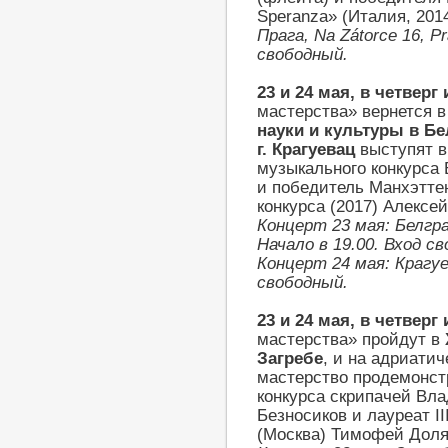
Speranza» (Италия, 201
Прага, Na Zátorce 16, P
свободный.
23
и
24 мая
, в четверг
мастерства» вернется 
науки и культуры в Бе
г. Крагуевац
выступят в
музыкального конкурса
и победитель Манхэтте
конкурса (2017) Алексе
Концерт 23 мая: Белгра
Начало в 19.00. Вход с
Концерт 24 мая: Крагуев
свободный.
23
и
24 мая
, в четверг
мастерства» пройдут в
Загребе
, и на адриати
мастерство продемонст
конкурса скрипачей Вл
Безносиков и лауреат I
(Москва) Тимофей Доля