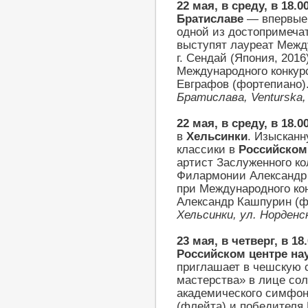
22 мая, в среду, в 18.0
Братиславе
— впервые 
одной из достопримеча
выступят лауреат Между
г. Сендай (Япония, 2016
Международного конкурс
Евграфов (фортепиано)
Братислава, Venturska,
22 мая, в среду, в 18.0
в
Хельсинки
. Изыскан
классики в
Российском
артист Заслуженного ко
Филармонии Александр 
при Международного кон
Александр Кашпурин (ф
Хельсинки, ул. Норденс
23 мая, в четверг, в 18
Российском центре нау
приглашает в чешскую 
мастерства» в лице сол
академического симфон
(флейта) и победителя 