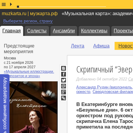
muzkarta.ru | музкарта.рф
«Музыкальная карта»: академи
Выберите регион, страну
Главная
Солисты
Ансамбли
Коллективы
Проекты
Предстоящие
Лента
Афиша
Новос
мероприятия
Москва
с 21 ноября 2026
Скрипичный “Эвере
по 17 апреля 2027
«Музыкальные иллюстрации.
ВКонтакте
Композитор и эпоха»
Facebook
Добавлено 04 октября 2022
Св
Twitter
Александр Рудин (виолончель,
Мой
оркестр
,
Свердловская филар
Мир
Google+
LiveJournal
В Екатеринбурге внов
«Безумные дни». 6 о
оркестром под руково
скрипачка Елена Таро
приметила на последн