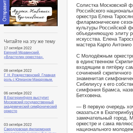
Солистка Московской ф
Российского националь
оркестра Елена Тарося
филармонические сезо
Отправить
культуры Российской ф
сообщение
объединяющую элиту ро
модератору
искусства. Елена Тарос
Читайте на эту же тему
мастера Карло Антонио 
17 октября 2022
Евгений Мравинский.
С Молодёжным оркестр
«Властелин оркестра».
в единственном Скрипи
входящим в пятёрку са
08 октября 2022
сочинений скрипичного 
Г. Н. Pождественский. Главная
знаменитая симфоничес
роль с Юлианом Макаровым.
Сибелиусу к его собст
симфония Брамса, назв
06 октября 2022
Бетховена.
В Екатеринбурге выступит
Московский государственный
— В первую очередь хоч
академический симфонический
оркестр
оказаться в Екатеринбу
замечательный город. 
оркестре и сама являю
03 октября 2022
национального молодеж
Свердловская филармония