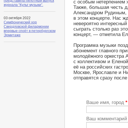
представила пилотный выпуск
с особым нетерпением 
журнала “Культ музыки”.
Также, большая честь д
Александром Рудиным, 
в этом концерте. Нас ж
03 октября 2022
Симфонический хор
невероятно интересный 
Свердловской филармонии
сыграть столько раз эт
впервые споёт в петербургском
концерт, — отметила Ел
Эрмитаже
Программа музыки позд
абонемент главного пр
молодёжного оркестра 
с коллективом и Еленой
её на российских гастр
Москве, Ярославле и Н
отправятся сразу после
Ваше имя, город
*
Ваш комментари