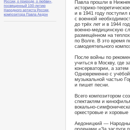
Павла прошли в Нижнем 
России, о природе, о любви»,
посвященный 100-летию
историко-теоретическо
Народного артиста России,
и в 1941 году поступил
композитора Павла Аедон
с военной необходимос
до трёх лет и в 1944 г
военно-медицинскую сл
размещённом на теплох
по Волге. В это время 
самодеятельного компо
После войны по рекоме
учиться в Москву, где 
консерватории, а затем
Одновременно с учёбой
музыкальной частью Гор
и пишет песни.
Всего композитором соз
спектаклям и кинофильм
вокально-симфоническ
оркестровые и хоровые
Аедоницкий — Народный
орденами «За заслуги п