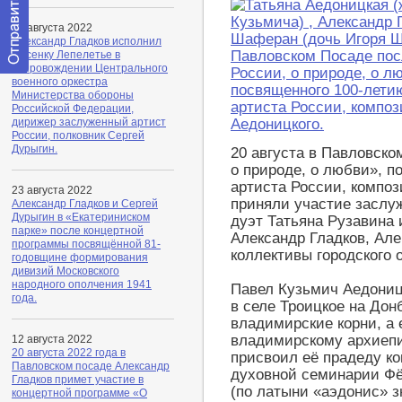
23 августа 2022
Александр Гладков исполнил
Песенку Лепелетье в
сопровождении Центрального
Отправить
военного оркестра
сообщение
Министерства обороны
модератору
Российской Федерации,
дирижер заслуженный артист
России, полковник Сергей
Дурыгин.
20 августа в Павловско
о природе, о любви», 
артиста России, композ
23 августа 2022
приняли участие заслу
Александр Гладков и Сергей
Дурыгин в «Екатериниском
дуэт Татьяна Рузавина
парке» после концертной
Александр Гладков, Але
программы посвящённой 81-
коллективы городского 
годовщине формирования
дивизий Московского
народного ополчения 1941
Павел Кузьмич Аедоницк
года.
в селе Троицкое на Дон
владимирские корни, а
владимирскому архиепи
12 августа 2022
20 августа 2022 года в
присвоил её прадеду к
Павловском посаде Александр
духовной семинарии Фё
Гладков примет участие в
(по латыни «аэдонис» з
концертной программе «О