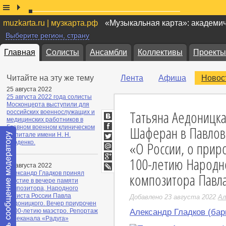
muzkarta.ru | музкарта.рф
«Музыкальная карта»: академи
Выберите регион, страну
Главная
Солисты
Ансамбли
Коллективы
Проекты
Читайте на эту же тему
Лента
Афиша
Новос
25 августа 2022
25 августа 2022 года солисты
Москонцерта выступили для
Татьяна Аедоницка
российских военнослужащих и
медицинских работников в
ВКонтакте
Шаферан в Павлов
Главном военном клиническом
Facebook
госпитале имени Н. Н.
«О России, о прир
Бурденко.
Twitter
Мой
100-летию Народно
Мир
Google+
23 августа 2022
Александр Гладков принял
композитора Павл
LiveJournal
участие в вечере памяти
композитора, Народного
артиста России Павла
Добавлено 23 августа 2022
Ал
Аедоницкого. Вечер приурочен
Александр Гладков (бар
к 100-летию маэстро. Репортаж
телеканала «Радуга»