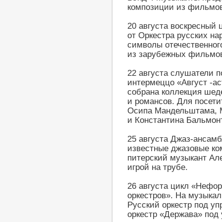
композиции из фильмов
20 августа воскресный 
от Оркестра русских н
символы отечественного
из зарубежных фильмо
22 августа слушатели п
интермеццо «Август -ас
собрана коллекция шеде
и романсов. Для посет
Осипа Мандельштама, 
и Константина Бальмон
25 августа Джаз-ансам
известные джазовые ко
питерский музыкант Ал
игрой на трубе.
26 августа цикл «Нефо
оркестров». На музыкал
Русский оркестр под у
оркестр «Держава» под