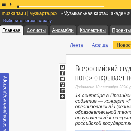
muzkarta.ru | музкарта.рф
«Музыкальная карта»: академи
Выберите регион, страну
Главная
Солисты
Ансамбли
Коллективы
Проекты
Лента
Афиша
Новос
Всероссийский сту
ВКонтакте
ноте» открывает н
Facebook
Twitter
Добавлено 10 сентября 2024
y
Мой
Мир
14 сентября
в Президе
Google+
событие — концерт «Р
LiveJournal
организованный Презид
образовательной теоло
приуроченный к откры
российской государств