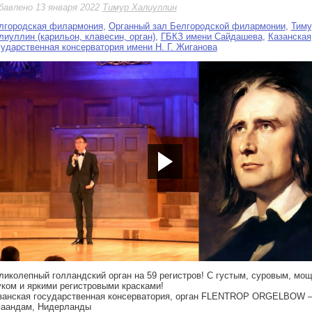
бавлено 13 января 2022
Тимур Халиуллин
лгородская филармония
,
Органный зал Белгородской филармонии
,
Тиму
лиуллин (карильон, клавесин, орган)
,
ГБКЗ имени Сайдашева
,
Казанская
сударственная консерватория имени Н. Г. Жиганова
tps://youtu.be/qugN8anEO_w
ликолепный голландский орган на 59 регистров! С густым, суровым, мо
уком и яркими регистровыми красками!
занская государственная консерватория, орган FLENTROP ORGELBOW 
 Заандам, Нидерланды