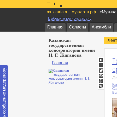
muzkarta.ru | музкарта.рф
«Музыкал
Выберите регион, страну
Главная
Солисты
Ансамбли
Казанская
Лент
государственная
консерватория имени
Н. Г. Жиганова
Т
Главная
ВКонтакт
о
Facebook
Twitter
До
Мой
Мир
Ка
Google+
Са
LiveJournal
Бе