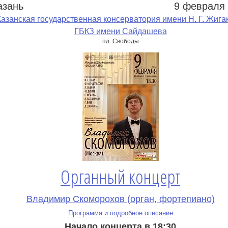
азань
9 февраля
е
Казанская государственная консерватория имени Н. Г. Жига
ГБКЗ имени Сайдашева
пл. Свободы
Органный концерт
Владимир Скоморохов (орган, фортепиано)
Программа и подробное описание
Начало концерта в 18:30