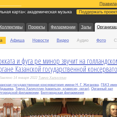
Правила
ьная карта»: академическая музыка
Поддержать проект
Коллективы
Проекты
Филармонии
Залы
Организа
а
Афиша
Новости
Видео
Аудио
Фото
С
окката и фуга ре минор звучит на голландско
е
ргане Казанской государственной консерват
бавлено 14 января 2022
Тимур Халиуллин
занская государственная консерватория имени Н. Г. Жиганова
,
ГБКЗ име
йдашева
,
Тимур Халиуллин (карильон, клавесин, орган)
,
Органный зал
лгородской филармонии
,
Белгородская филармония