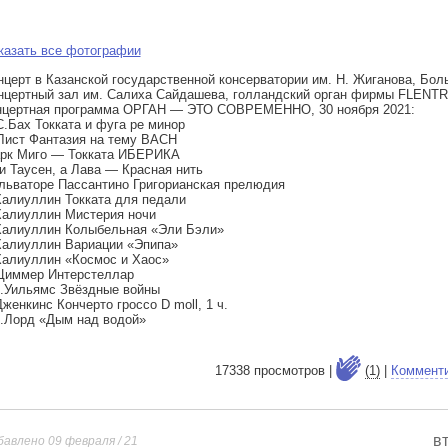
казать все фотографии
нцерт в Казанской государственной консерватории им. Н. Жиганова, Бол
нцертный зал им. Салиха Сайдашева, голландский орган фирмы FLENTR
нцертная программа ОРГАН — ЭТО СОВРЕМЕННО, 30 ноября 2021:
С.Бах Токката и фуга ре минор
Лист Фантазия на тему BACH
рк Миго — Токката ИБЕРИКА
и Таусен, а Лава — Красная нить
льваторе Пассантино Григорианская прелюдия
Халиуллин Токката для педали
Халиуллин Мистерия ночи
Халиуллин Колыбельная «Эли Бэли»
Халиуллин Вариации «Эпипа»
Халиуллин «Космос и Хаос»
Циммер Интерстеллар
.Уильямс Звёздные войны
Дженкинс Кончерто гроссо D moll, 1 ч.
.Лорд​ «Дым над водой»
17338 просмотров |
(1)
|
Коммент
в
бавлено 09 февраля / 21