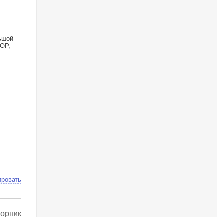
ьшой
OP,
ировать
торник