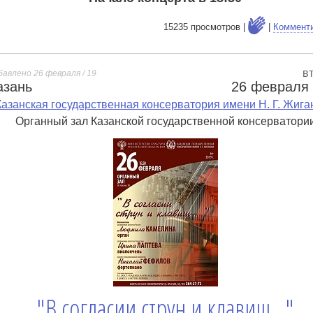
15235 просмотров |
|
Коммент
в
бавлено 26 февраля / 19
азань
26 февраля
е
Казанская государственная консерватория имени Н. Г. Жига
Органный зал Казанской государственной консерватори
"В согласии струн и клавиш..."