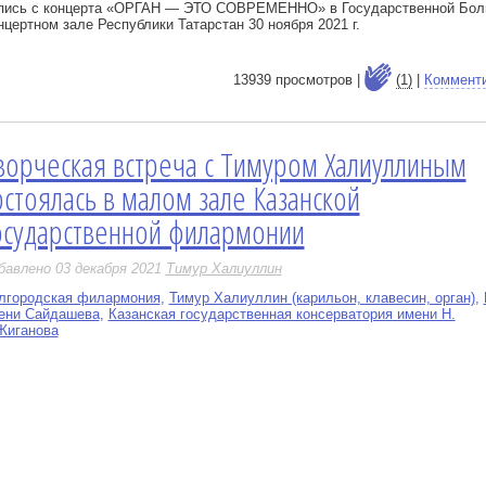
пись с концерта «ОРГАН — ЭТО СОВРЕМЕННО» в Государственной Бо
нцертном зале Республики Татарстан 30 ноября 2021 г.
13939 просмотров |
(1)
|
Коммент
ворческая встреча с Тимуром Халиуллиным
е
остоялась в малом зале Казанской
осударственной филармонии
бавлено 03 декабря 2021
Тимур Халиуллин
лгородская филармония
,
Тимур Халиуллин (карильон, клавесин, орган)
,
ени Сайдашева
,
Казанская государственная консерватория имени Н.
 Жиганова