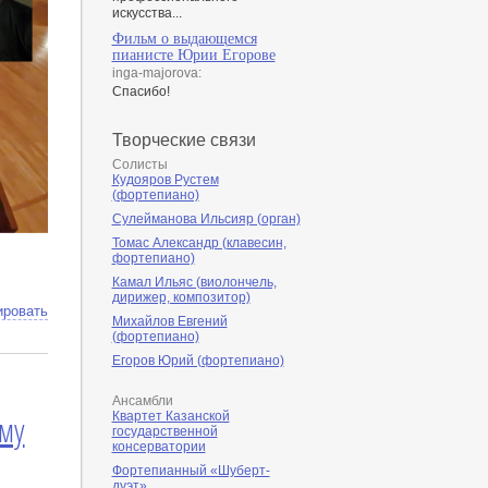
искусства...
Фильм о выдающемся
пианисте Юрии Егорове
inga-majorova:
Спасибо!
Творческие связи
Солисты
Кудояров Рустем
(фортепиано)
Сулейманова Ильсияр (орган)
Томас Александр (клавесин,
фортепиано)
Камал Ильяс (виолончель,
дирижер, композитор)
ировать
Михайлов Евгений
(фортепиано)
Егоров Юрий (фортепиано)
Ансамбли
му
Квартет Казанской
государственной
консерватории
Фортепианный «Шуберт-
дуэт»