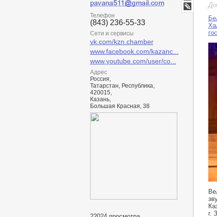
Мир
Google+
До
LiveJournal
Телефон
Бе
(843) 236-55-33
Ха
го
Сети и сервисы
vk.com/kzn.chamber
www.facebook.com/kazanc...
www.youtube.com/user/co...
Адрес
Россия,
Татарстан, Республика,
420015,
Казань,
Большая Красная, 38
ht
Ве
зв
Ка
г.
22024 просмотра