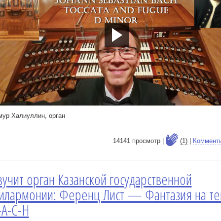
ps://youtu.be/YCt6iRI6eZw
мур Халиуллин, орган
14141 просмотр |
(1)
|
Коммент
вучит орган Казанской государственной
е
илармонии: Ференц Лист — Фантазия на те
-A-C-H