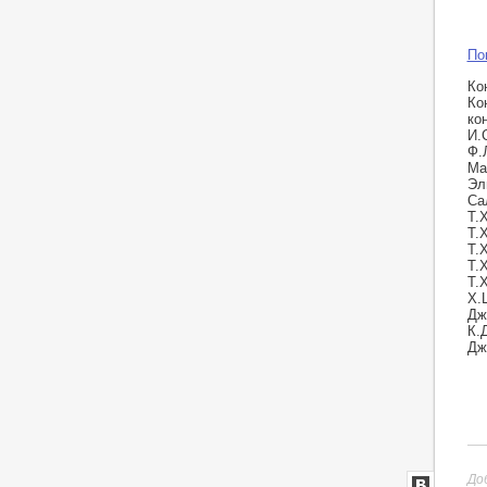
По
Ко
Ко
ко
И.
Ф.
Ма
Эл
Са
Т.
Т.
Т.
Т.
Т.
Х.
Дж
К.
Дж
До