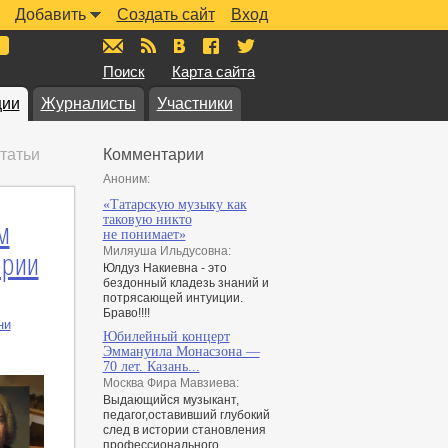
Добавить
Создать сайт
Вход
mail@muzkarta.ru
RSS
vk.com/muzkarta
fb.com/muzkarta
twitter.com/muzkarta
Поиск
Карта сайта
ции
Журналисты
Участники
татьи
Комментарии
Аноним:
«Татарскую музыку как
м
таковую никто
не понимает»
ории
Миляуша Ильдусовна:
Юлдуз Накиевна - это
бездонный кладезь знаний и
потрясающей интуиции.
Браво!!!!
ни
Юбилейный концерт
Эммануила Монасзона —
70 лет. Казань...
Москва Фира Мавзиева:
Выдающийся музыкант,
педагог,оставивший глубокий
след в истории становления
профессионального