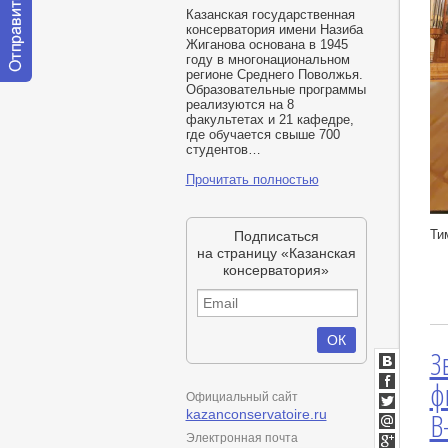
Казанская государственная
консерватория имени Назиба
Жиганова основана в 1945
году в многонациональном
регионе Среднего Поволжья.
Отправить
Образовательные программы
сообщение
реализуются на 8
модератору
факультетах и 21 кафедре,
где обучается свыше 700
студентов…
Прочитать полностью
htt
Ти
Подписаться
на страницу «Казанская
консерватория»
З
ВКонтакт
ф
Facebook
Официальный сайт
B
kazanconservatoire.ru
Twitter
Мой
Электронная почта