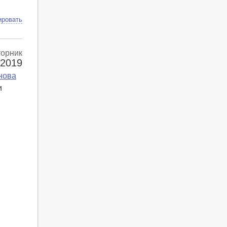
ировать
торник
 2019
нова
и