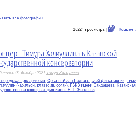
казать все фотографии
16224 просмотра |
|
Коммент
онцерт Тимура Халиуллина в Казанской
е
осударственной консерватории
бавлено 01 декабря 2021
Тимур Халиуллин
лгородская филармония
,
Органный зал Белгородской филармонии
,
Тиму
лиуллин (карильон, клавесин, орган)
,
ГБКЗ имени Сайдашева
,
Казанская
сударственная консерватория имени Н. Г. Жиганова