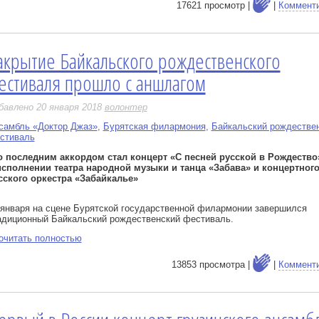
17621 просмотр |
|
Коммент
акрытие Байкальского рождественского
е
естиваля прошло с аншлагом
бавлено 20 января 2018
волонтер
самбль «Доктор Джаз»
,
Бурятская филармония
,
Байкальский рождестве
стиваль
о последним аккордом стал концерт «С песней русской в Рождество
исполнении театра народной музыки и танца «Забава» и концертног
сского оркестра «Забайкалье»
 января на сцене Бурятской государственной филармонии завершился
адиционный Байкальский рождественский фестиваль.
очитать полностью
13853 просмотра |
|
Коммент