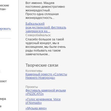
Вот именно. Мацуев
ческие
постоянно демонстративно
лан-
жизнерадостный.
Просто одна сплошная
жизнерадостность...
Байкальский
рождественский фестиваль
ировать
завершился на...
Северобайкальск:
Спасибо большое за такой
чудесный концерт, мы в
восхищении, мы были очень
рады побывать на таком
замечательном...
Творческие связи
я
Коллективы
Камерный оркестр «Солисты
Нижнего Новгорода»
роют
Проекты
Фестиваль камерной музыки
«PIZZICATO»
мира
«Голос кочевников. Voice
of Nomads»
е
«Музыка кино»