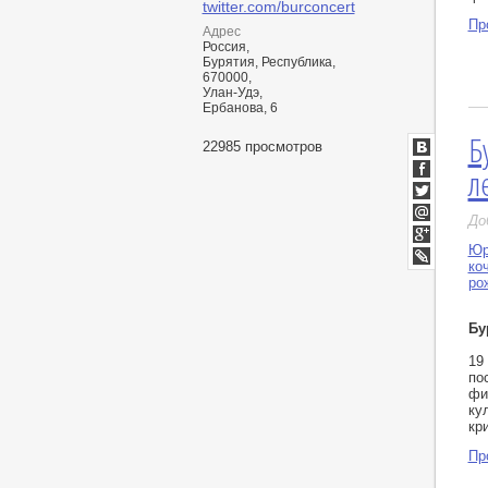
twitter.com/burconcert
Пр
Адрес
Россия,
Бурятия, Республика,
670000,
Улан-Удэ,
Ербанова, 6
Б
22985 просмотров
ВКонтакт
л
Facebook
Twitter
До
Мой
Мир
Юр
Google+
ко
LiveJournal
ро
Бу
19
по
фи
ку
кр
Пр