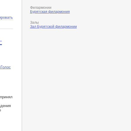
Филармонии
Бурятская филармония
ировать
Залы
Зал Бурятской филармонии
-
«Голос
 принял
ждения
о