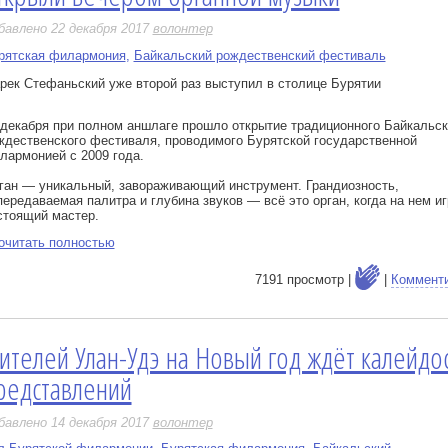
бавлено 22 декабря 2017
волонтер
рятская филармония
,
Байкальский рождественский фестиваль
рек Стефаньский уже второй раз выступил в столице Бурятии
 декабря при полном аншлаге прошло открытие традиционного Байкальск
ждественского фестиваля, проводимого Бурятской государственной
лармонией с 2009 года.
ган — уникальный, завораживающий инструмент. Грандиозность,
передаваемая палитра и глубина звуков — всё это орган, когда на нем иг
стоящий мастер.
очитать полностью
7191 просмотр |
|
Коммент
ителей Улан-Удэ на Новый год ждёт калейдо
е
редставлений
бавлено 14 декабря 2017
волонтер