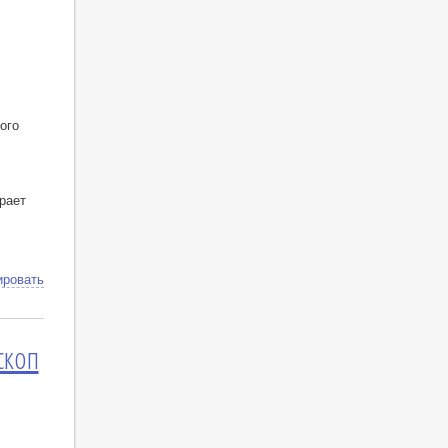
ого
рает
ировать
скоп