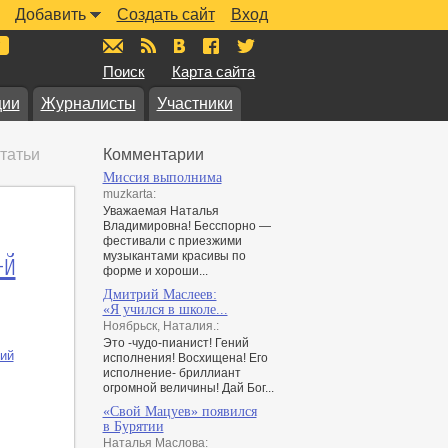
Добавить
Создать сайт
Вход
mail@muzkarta.ru
RSS
vk.com/muzkarta
fb.com/muzkarta
twitter.com/muzkarta
Поиск
Карта сайта
ции
Журналисты
Участники
татьи
Комментарии
Миссия выполнима
muzkarta:
Уважаемая Наталья
Владимировна! Бесспорно —
фестивали с приезжими
-й
музыкантами красивы по
форме и хороши...
Дмитрий Маслеев:
«Я учился в школе...
Ноябрьск, Наталия.:
Это -чудо-пианист! Гений
ий
исполнения! Восхищена! Его
исполнение- бриллиант
огромной величины! Дай Бог...
«Свой Мацуев» появился
в Бурятии
Наталья Маслова: