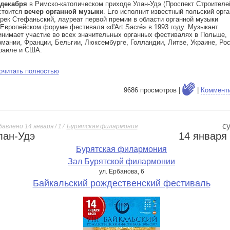
 декабря
в Римско-католическом приходе Улан-Удэ (Проспект Строителей
стоится
вечер органной музык
и. Его исполнит известный польский орга
рек Стефаньский, лауреат первой премии в области органной музыки
 Европейском форуме фестиваля «d'Art Sacré» в 1993 году. Музыкант
инимает участие во всех значительных органных фестивалях в Польше,
рмании, Франции, Бельгии, Люксембурге, Голландии, Литве, Украине, Рос
раиле и США.
очитать полностью
9686 просмотров |
|
Коммент
с
авлено 14 января / 17
Бурятская филармония
лан-Удэ
14 января
е
Бурятская филармония
Зал Бурятской филармонии
ул. Ербанова, 6
Байкальский рождественский фестиваль