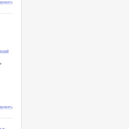
ировать
нский
»
о
ировать