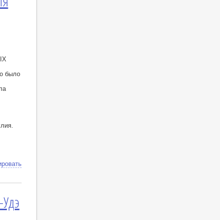
ля
IX
о было
ла
лия.
ировать
-Удэ