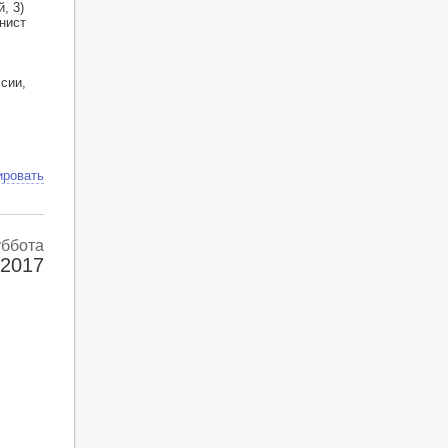
, 3)
нист
сии,
ировать
уббота
 2017