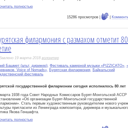
очитать полностью
15286 просмотров |
|
Коммент
урятская филармония с размахом отметит 80
е
етие
бавлено 19 марта 2018
волонтер
ий Башмет (альт, дирижер)
,
Фестиваль камерной музыки «PIZZICATO»
,
чевников. Voice of Nomads»
,
Бурятская филармония
,
Байкальский
ждественский фестиваль
рятской государственной филармонии сегодня исполнилось 80 лет
 марта 1938 года Совет Народных Комиссаров Бурят-Монгольской АССР
становление «Об организации Бурят-Монгольской государственной
лармонии». Стать первым художественным руководителем нового учре
льтуры пригласили из Ленинграда композитора, дирижера и музыкальног
итика Якова Геншафта.
очитать полностью