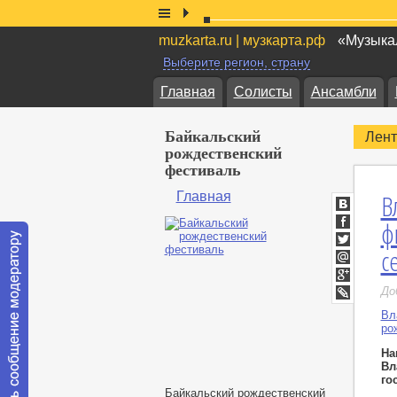
muzkarta.ru | музкарта.рф
«Музыкал
Выберите регион, страну
Главная
Солисты
Ансамбли
Байкальский
Лент
рождественский
фестиваль
В
Главная
ВКонтакт
ф
Facebook
с
Twitter
Мой
Мир
Google+
До
LiveJournal
Вл
ро
На
Вл
го
Байкальский рождественский