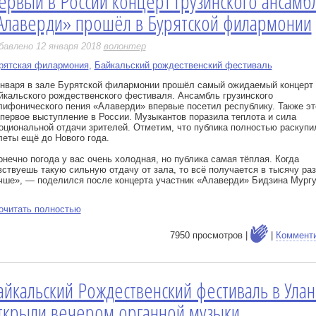
ервый в России концерт грузинского ансамб
е
Алаверди» прошёл в Бурятской филармонии
бавлено 12 января 2018
волонтер
рятская филармония
,
Байкальский рождественский фестиваль
января в зале Бурятской филармонии прошёл самый ожидаемый концерт 
йкальского рождественского фестиваля. Ансамбль грузинского
лифонического пения «Алаверди» впервые посетил республику. Также эт
 первое выступление в России. Музыкантов поразила теплота и сила
оциональной отдачи зрителей. Отметим, что публика полностью раскупи
леты ещё до Нового года.
онечно погода у вас очень холодная, но публика самая тёплая. Когда
вствуешь такую сильную отдачу от зала, то всё получается в тысячу раз
чше», — поделился после концерта участник «Алаверди» Бидзина Мургу
очитать полностью
7950 просмотров |
|
Коммент
айкальский Рождественский фестиваль в Улан
е
ткрыли вечером органной музыки