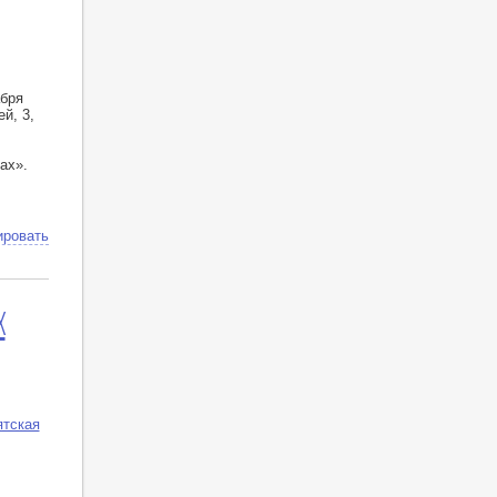
абря
й, 3,
ах».
ировать
X
ятская