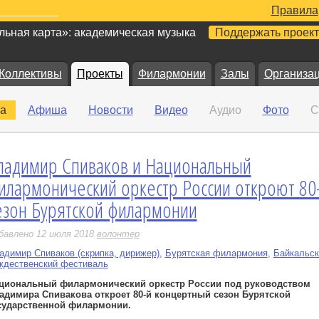
Правила
ьная карта»: академическая музыка
Поддержать проект
Коллективы
Проекты
Филармонии
Залы
Организа
а
Афиша
Новости
Видео
Аудио
Фото
С
ладимир Спиваков и Национальный
е
илармонический оркестр России откроют 80
езон Бурятской филармонии
бавлено 12 июля 2018
волонтер
адимир Спиваков (скрипка, дирижер)
,
Бурятская филармония
,
Байкальск
ждественский фестиваль
циональный филармонический оркестр России под руководством
адимира Спивакова откроет 80-й концертный сезон Бурятской
сударственной филармонии.