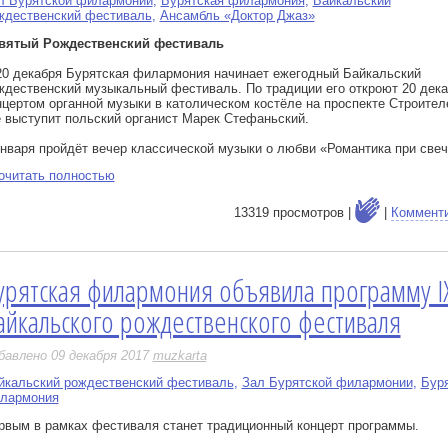
л Бурятской филармонии
,
Бурятская филармония
,
Байкальский
ждественский фестиваль
,
Ансамбль «Доктор Джаз»
вятый Рождественский фестиваль
20 декабря Бурятская филармония начинает ежегодный Байкальский
ждественский музыкальный фестиваль. По традиции его откроют 20 дек
нцертом органной музыки в католическом костёле на проспекте Строителе
е выступит польский органист Марек Стефаньский.
января пройдёт вечер классической музыки о любви «Романтика при свеч
очитать полностью
13319 просмотров |
|
Коммент
урятская филармония объявила программу I
е
айкальского рождественского фестиваля
бавлено 09 декабря 2017
muzkarta
йкальский рождественский фестиваль
,
Зал Бурятской филармонии
,
Бур
лармония
рвым в рамках фестиваля станет традиционный концерт программы.