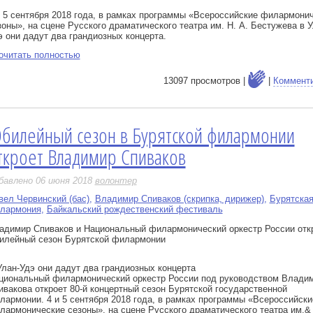
и 5 сентября 2018 года, в рамках программы «Всероссийские филармони
зоны», на сцене Русского драматического театра им. Н. А. Бестужева в У
э они дадут два грандиозных концерта.
очитать полностью
13097 просмотров |
|
Коммент
билейный сезон в Бурятской филармонии
е
ткроет Владимир Спиваков
бавлено 06 июня 2018
волонтер
вел Червинский (бас)
,
Владимир Спиваков (скрипка, дирижер)
,
Бурятска
лармония
,
Байкальский рождественский фестиваль
адимир Спиваков и Национальный филармонический оркестр России отк
илейный сезон Бурятской филармонии
Улан-Удэ они дадут два грандиозных концерта
циональный филармонический оркестр России под руководством Влади
ивакова откроет 80-й концертный сезон Бурятской государственной
лармонии. 4 и 5 сентября 2018 года, в рамках программы «Всероссийски
лармонические сезоны», на сцене Русского драматического театра им.&