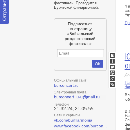
фестиваль. Проводится
4 
Бурятской филармонией.
се
Уд
Пр
Подписаться
Отправить
на страницу
сообщение
«Байкальский
модератору
рождественский
фестиваль»
Ю
ВКонтакт
о
Facebook
Twitter
До
Мой
Официальный сайт
Мир
Па
Google+
burconcert.ru
фи
LiveJournal
Электронная почта
Вл
юб
Телефон
21-32-24, 21-05-55
В 
Сети и сервисы
На
vk.com/burfilarmonia
Сп
фи
www.facebook.com/burcon...
фи