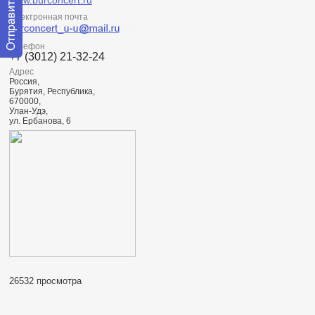
www.burconcert.ru
Электронная почта
Телефон
+7 (3012) 21-32-24
Отправить
Адрес
сообщение
Россия,
модератору
Бурятия, Республика,
670000,
Улан-Удэ,
ул. Ербанова, 6
26532 просмотра