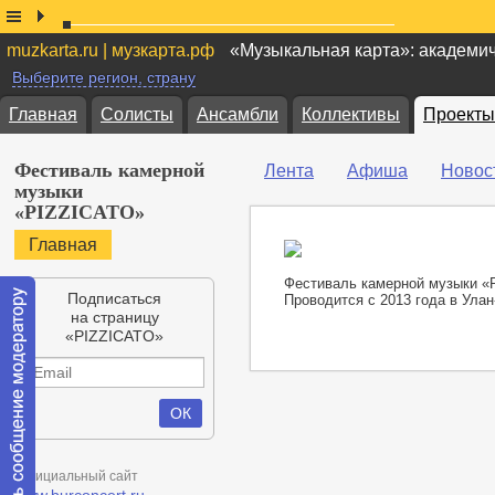
muzkarta.ru | музкарта.рф
«Музыкальная карта»: академи
Выберите регион, страну
Главная
Солисты
Ансамбли
Коллективы
Проекты
Фестиваль камерной
Лента
Афиша
Новос
музыки
«PIZZICATO»
Главная
Фестиваль камерной музыки «
Подписаться
Проводится с 2013 года в Улан
на страницу
«PIZZICATO»
Официальный сайт