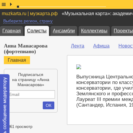
muzkarta.ru | музкарта.рф
«Музыкальная карта»: академи
Выберите регион, страну
Главная
Солисты
Ансамбли
Коллективы
Проекты
Анна Манасарова
Лента
Афиша
Новос
(фортепиано)
Главная
Подписаться
Выпускница Центрально
на страницу «Анна
консерватории по класс
Манасарова»
консерватории, где учи
Землянского и профессо
Лауреат III премии меж
(Сантандер, Испания, 19
19061 просмотр