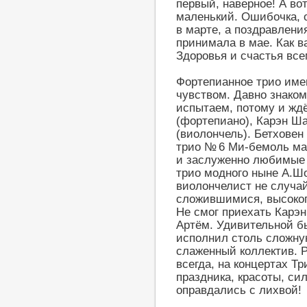
первый, наверное! А вот
маленький. Ошибочка, о
в марте, а поздравлен
принимала в мае. Как в
Здоровья и счастья все
Фортепианное трио име
чувством. Давно знаком
испытаем, потому и жд
(фортепиано), Карэн Ша
(виолончель). Бетховен
трио № 6 Ми-бемоль ма
и заслуженно любимые 
трио модного ныне А.Ш
виолончелист не случай
сложившимися, высоко
Не смог приехать Карэн
Артём. Удивительной б
исполнил столь сложну
слаженный коллектив. 
всегда, на концертах Т
праздника, красоты, си
оправдались с лихвой!