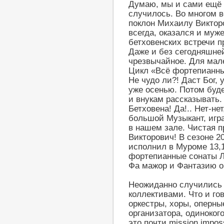
Думаю, мы и сами ещё н
случилось. Во многом в
поклон Михаилу Виктор
всегда, оказался и муж
бетховенских встречи 
Даже и без сегодняшней
чрезвычайное. Для мале
Цикл «Всё фортепианные
Не чудо ли?! Даст Бог,
уже осенью. Потом буд
и внукам рассказывать
Бетховена! Да!.. Нет-не
большой Музыкант, иг
в нашем зале. Чистая п
Викторович! В сезоне 
исполнил в Муроме 13,14
фортепианные сонаты Л
Фа мажор и Фантазию о
Неожиданно случились 
коллективами. Что и го
оркестры, хоры, оперн
организатора, одиноког
это почти mission impo