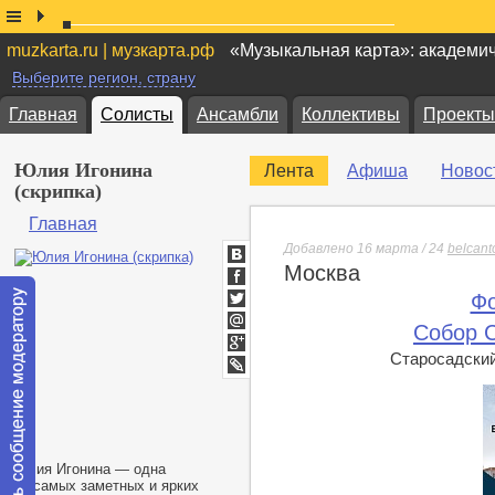
muzkarta.ru | музкарта.рф
«Музыкальная карта»: академи
Выберите регион, страну
Главная
Солисты
Ансамбли
Коллективы
Проекты
Юлия Игонина
Лента
Афиша
Новос
(скрипка)
Главная
Добавлено 16 марта / 24
belcant
Москва
ВКонтакте
Facebook
Фо
Twitter
Собор 
Мой
Мир
Старосадский 
Google+
lj
Юлия Игонина — одна
из самых заметных и ярких