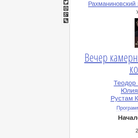
Facebook
Рахманиновский 
Twitter
Мой
Мир
Google+
lj
Вечер камерн
ко
Теодор 
Юлия 
Рустам К
Програм
Начал