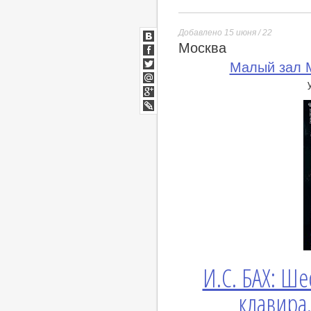
Добавлено 15 июня / 22
Москва
ВКонтакте
Facebook
Малый зал М
Twitter
Мой
Мир
Google+
lj
И.С. БАХ: Ше
клавира