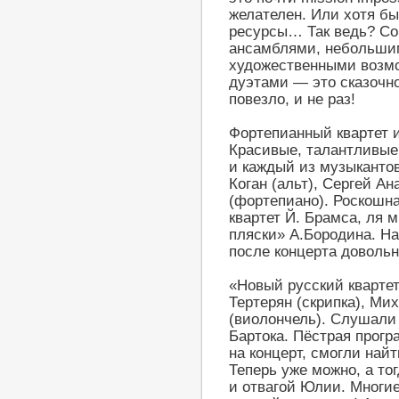
желателен. Или хотя б
ресурсы… Так ведь? Со
ансамблями, небольшим
художественными возмо
дуэтами — это сказочно
повезло, и не раз!
Фортепианный квартет 
Красивые, талантливые
и каждый из музыкантов
Коган (альт), Сергей А
(фортепиано). Роскошн
квартет Й. Брамса, ля 
пляски» А.Бородина. Н
после концерта довольн
«Новый русский квартет
Тертерян (скрипка), Ми
(виолончель). Слушали
Бартока. Пёстрая прогр
на концерт, смогли най
Теперь уже можно, а то
и отвагой Юлии. Многи