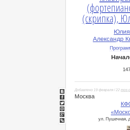
(фортепиан
(скрипка), 
Юлия 
Александр Кн
Програм
Начал
14
Добавлено 19 февраля / 22
mos-c
Москва
ВКонтакте
Facebook
КФ
Twitter
«Моско
Мой
Мир
ул. Пушечная, д
Google+
lj