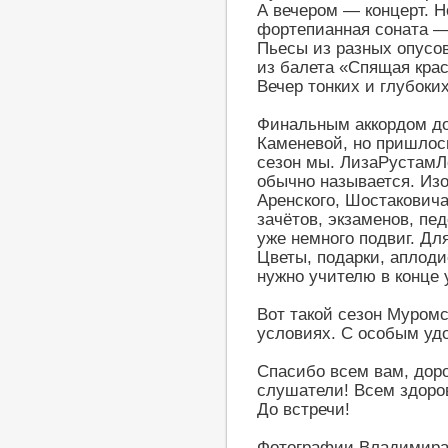
А вечером — концерт. Н
фортепианная соната —
Пьесы из разных опусов
из балета «Спящая крас
Вечер тонких и глубоки
Финальным аккордом до
Каменевой, но пришлос
сезон мы. ЛизаРустамЛе
обычно называется. Изо
Аренского, Шостаковича
зачётов, экзаменов, пе
уже немного подвиг. Дл
Цветы, подарки, аплод
нужно учителю в конце у
Вот такой сезон Муром
условиях. С особым уд
Спасибо всем вам, дор
слушатели! Всем здоров
До встречи!
Фотографии Владимира 