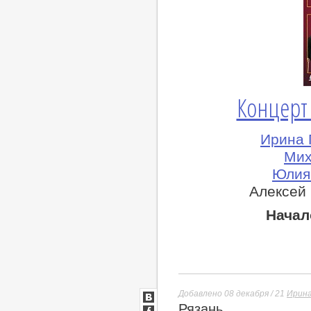
Концерт
Ирина 
Мих
Юлия 
Алексей 
Начал
Добавлено 08 декабря / 21
Ирина
Рязань
ВКонтакте