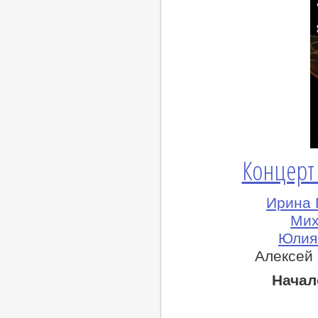
Концерт
Ирина 
Мих
Юлия 
Алексей 
Начал