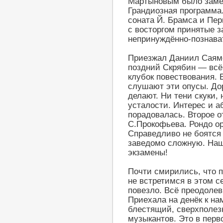
Мартыновым было заме
Грандиозная программа
соната Й. Брамса и Пе
с восторгом принятые з
непринуждённо-познават
Приезжал Даниил Саямо
поздний Скрябин — всё
клубок повествования. 
слушают эти опусы. Дор
делают. Ни тени скуки,
усталости. Интерес и 
порадовалась. Второе 
С.Прокофьева. Рондо ор
Справедливо не боятся
заведомо сложную. На
экзамены!
Почти смирились, что 
не встретимся в этом с
повезло. Всё преодоле
Приехала на денёк к на
блестящий, сверхполез
музыкантов. Это в перво