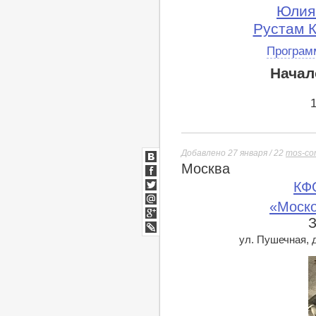
Юлия 
Рустам К
Програм
Начал
Добавлено 27 января / 22
mos-con
Москва
ВКонтакте
Facebook
КФ
Twitter
«Моско
Мой
Мир
З
Google+
lj
ул. Пушечная, д