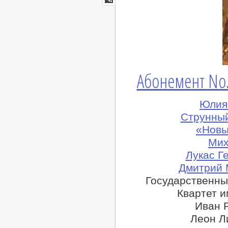
lj
Абонемент No. 
Юлия 
Струнный
«Новы
Мих
Лукас Г
Дмитрий 
Государственный
Квартет и
Иван 
Леон Л