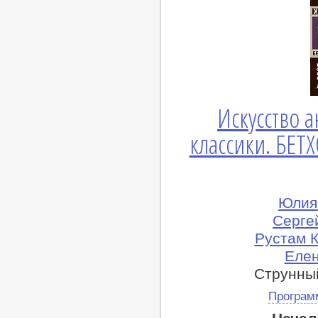
Искусство 
классики. БЕТ
Юлия 
Сергей
Рустам К
Елен
Струнны
Програм