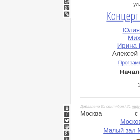
Twitter
ул.
Мой
Концерт
Мир
Google+
lj
Юлия 
Мих
Ирина 
Алексей 
Програм
Начал
Добавлено 05 сентября / 21
mgk-
Москва
с
ВКонтакте
Facebook
Моско
Twitter
Малый зал М
Мой
Мир
Google+