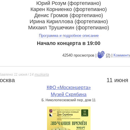
Юрий Розум (фортепиано)
Карен Корниенко (фортепиано)
Денис Громов (фортепиано)
Ирина Кириллова (фортепиано)
Михаил Трушечкин (фортепиано)
Программа и подробное описание
Начало концерта в 19:00
42540 просмотров |
(2)
|
Коммент
бавлено 11 июня / 14
muzkarta
осква
11 июня
е
КФО «Москонцерта»
Музей Скрябина
Б. Николопесковский пер, дом 11