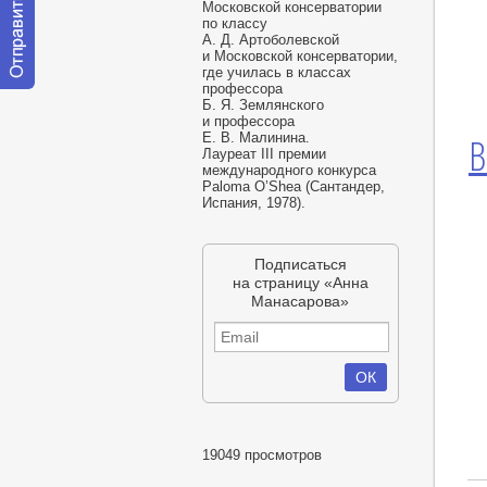
Московской консерватории
по классу
А. Д. Артоболевской
и Московской консерватории,
где училась в классах
профессора
Отправить
Б. Я. Землянского
сообщение
и профессора
модератору
Е. В. Малинина
.
В
Лауреат III премии
международного конкурса
Paloma O’Shea
(
Сантандер,
Испания, 1978).
Подписаться
на страницу «Анна
Манасарова»
19049 просмотров