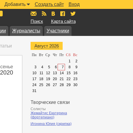
Добавить
Создать сайт
Вход
mail@muzkarta.ru
RSS
vk.com/muzkarta
fb.com/muzkarta
twitter.com/muzkarta
Поиск
Карта сайта
ции
Журналисты
Участники
татьи
Август 2026
Пн
Вт
Ср
Чт
Пт
Сб
Вс
1
2
есенье
3
4
5
6
7
8
9
 2020
10
11
12
13
14
15
16
17
18
19
20
21
22
23
24
25
26
27
28
29
30
31
Творческие связи
Солисты
Жемайтис Екатерина
(фортепиано)
Игонина Юлия (скрипка)