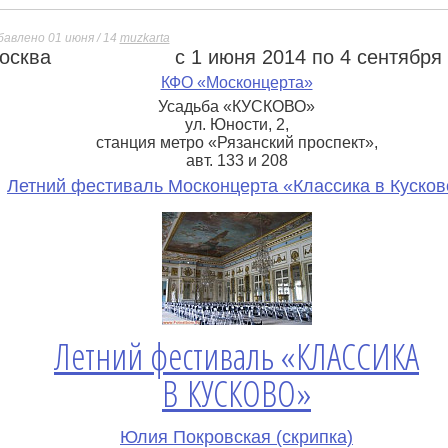
бавлено 01 июня / 14
muzkarta
осква
с 1 июня 2014 по 4 сентября
е
КФО «Москонцерта»
Усадьба «КУСКОВО»
ул. Юности, 2,
станция метро «Рязанский проспект»,
авт. 133 и 208
Летний фестиваль Москонцерта «Классика в Кусков
Летний фестиваль «КЛАССИКА
В КУСКОВО»
Юлия Покровская (скрипка)