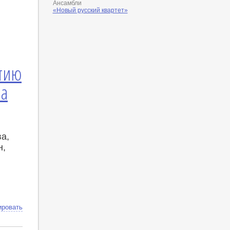
Ансамбли
«Новый русский квартет»
етию
на
а,
н,
ировать