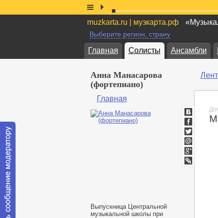
muzkarta.ru | музкарта.рф
«Музыкал
Выберите регион, страну
Главная
Солисты
Ансамбли
Анна Манасарова
Лент
(фортепиано)
Главная
До
М
ВКонтакт
Facebook
Twitter
Мой
Мир
Google+
lj
Выпускница Центральной
музыкальной школы при