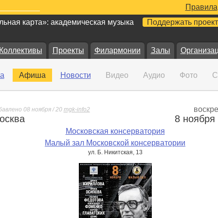
Правила
ьная карта»: академическая музыка
Поддержать проект
Коллективы
Проекты
Филармонии
Залы
Организа
а
Афиша
Новости
Видео
Аудио
Фото
С
воскр
бавлено 08 ноября / 20
mgk-info2
осква
8 ноября
е
Московская консерватория
Малый зал Московской консерватории
ул. Б. Никитская, 13