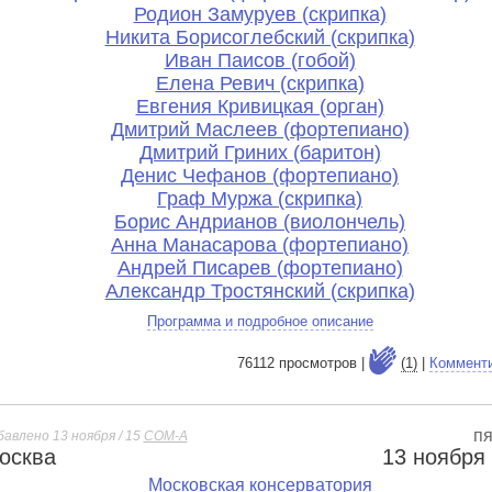
Родион Замуруев (скрипка)
Никита Борисоглебский (скрипка)
Иван Паисов (гобой)
Елена Ревич (скрипка)
Евгения Кривицкая (орган)
Дмитрий Маслеев (фортепиано)
Дмитрий Гриних (баритон)
Денис Чефанов (фортепиано)
Граф Муржа (скрипка)
Борис Андрианов (виолончель)
Анна Манасарова (фортепиано)
Андрей Писарев (фортепиано)
Александр Тростянский (скрипка)
Программа и подробное описание
76112 просмотров |
(1)
|
Коммент
пя
бавлено 13 ноября / 15
СОМ-А
осква
13 ноября
е
Московская консерватория