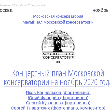
бавлено 01 ноября / 20
mgk-info2
осква
ноябрь
е
Московская консерватория
Малый зал Московской консерватории
Концертный план Московской
консерватории на ноябрь 2020 год
Яков Кацнельсон (фортепиано)
Юрий Фаворин (фортепиано)
Сергей Кузнецов (фортепиано)
Сергей Главатских (фортепиано, композитор)