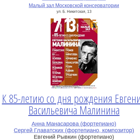
Малый зал Московской консерватории
ул. Б. Никитская, 13
К 85-летию со дня рождения Евген
Васильевича Малинина
Анна Манасарова (фортепиано)
Сергей Главатских (фортепиано, композитор)
Евгений Рывкин (фортепиано)