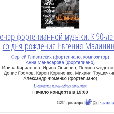
ечер фортепианной музыки. К 90-л
со дня рождения Евгения Малини
Сергей Главатских (фортепиано, композитор)
Анна Манасарова (фортепиано)
Ирина Кириллова, Ирина Осипова, Полина Федотов
Денис Громов, Карен Корниенко, Михаил Трушечки
Александр Фоменко (фортепиано)
Программа и подробное описание
Начало концерта в 19:00
11234 просмотра |
(2)
|
Коммент