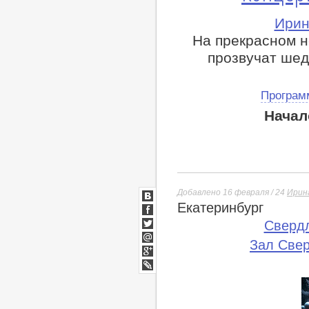
Ирин
На прекрасном 
прозвучат шед
Програм
Начал
Добавлено 16 февраля / 24
Ирин
Екатеринбург
ВКонтакте
Facebook
Сверд
Twitter
Зал Све
Мой
Мир
Google+
lj