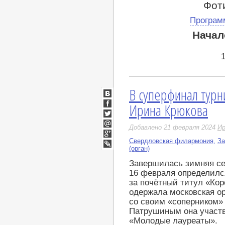
Фот
Програм
Начал
В суперфинал тур
ВКонтакте
Ирина Крюкова
Facebook
Twitter
Добавлено 21 февраля 2024
Ир
Мой
Мир
Свердловская филармония
,
За
Google+
(орган)
LiveJournal
Завершилась зимняя се
16 февраля определилс
за почётный титул «Кор
одержала московская о
со своим «соперником»
Патрушиным она участв
«Молодые лауреаты».