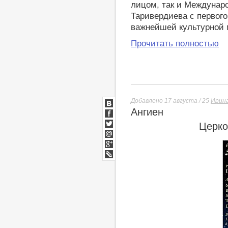
лицом, так и Междунар
Таривердиева с первого
важнейшей культурной м
Прочитать полностью
Добавлено 17 августа / 25
Ирин
Ангиен
ВКонтакте
Facebook
Церко
Twitter
Мой
Мир
Google+
lj