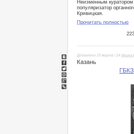
Неизменным куратором 
популяризатор органног
Кривицкая.
Прочитать полностью
22
Добавлено 20 марта / 24
Ирина 
Казань
ВКонтакте
Facebook
ГБКЗ
Twitter
Мой
Мир
Google+
lj