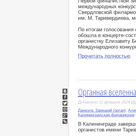
Первой финалисткой зи
международных конкурс
Свердловской филармон
им. М. Таривердиева, м
По итогам голосования 
обошла в концерте-сос
органистку Елизавету Б
Международного конкур
Прочитать полностью
Органная вселенн
ВКонтакте
Facebook
Добавлено 11 февраля 2024
Ир
Twitter
Даниэль Зарецкий (орган)
,
Але
Мой
Калининградская филармония
Мир
Google+
В Калининграде заверш
LiveJournal
органистов имени Тари