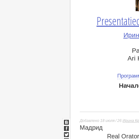
Presentatie
Ирин
P
Ari
Програм
Начал
Добавлено 18 июля / 26
Ирина К
Мадрид
ВКонтакте
Facebook
Real Orator