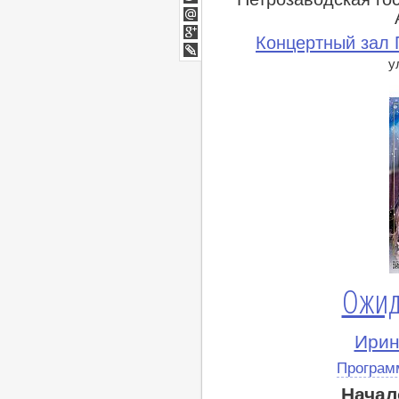
Twitter
Мой
Концертный зал 
Мир
Google+
у
lj
Ожид
Ирин
Програм
Начал