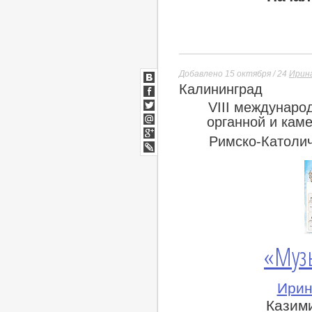
Добавлено 15 октября / 24
Ирин
Калининград
ВКонтакте
Facebook
VIII междунаро
Twitter
органной и кам
Мой
Римско-Католич
Мир
Google+
lj
«Муз
Ирин
Казими