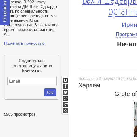
в Москве. В 2021 году
органн
окончила ДМШ им. Эдварда
Грига по специальности
орган
(
класс преподавателя
Шмелькиной Юлии
Ирин
Альфредовны). В настоящее
Отправить
время продолжает занятия
сообщение
Програм
с…
модератору
Начал
Прочитать полностью
Подписаться
на страницу «Ирина
Крюкова»
Добавлено 31 июля / 26
Ирина К
Харлем
ВКонтакте
Facebook
Grote o
Twitter
Мой
Мир
Google+
5905 просмотров
lj