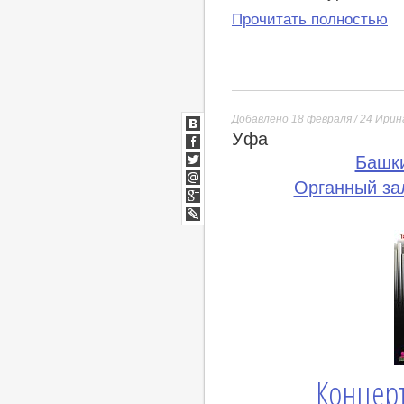
Прочитать полностью
Добавлено 18 февраля / 24
Ирин
Уфа
ВКонтакте
Facebook
Башк
Twitter
Органный за
Мой
Мир
Google+
lj
Концер