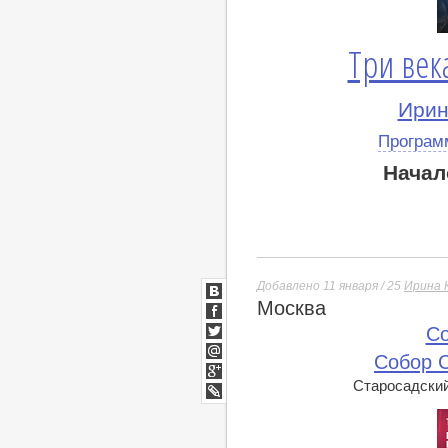
Три век
Ирин
Програм
Начал
Добавлено 11 января / 25
Ирина 
Москва
ВКонтакте
Facebook
Co
Twitter
Собор 
Мой
Мир
Старосадский 
Google+
lj