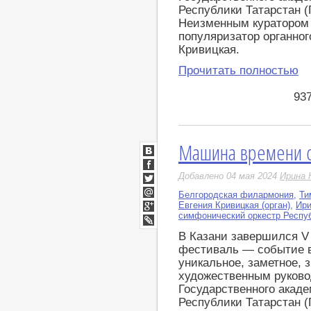
Республики Татарстан 
Неизменным куратором 
популяризатор органног
Кривицкая.
Прочитать полностью
93
Машина времени с
ВКонтакте
Facebook
Добавлено 04 мая 2024
Ирина 
Twitter
Белгородская филармония
,
Ти
Мой
Евгения Кривицкая (орган)
,
Ири
Мир
симфонический оркестр Респуб
Google+
LiveJournal
В Казани завершился 
фестиваль — событие в
уникальное, заметное, 
художественным руков
Государственного акад
Республики Татарстан 