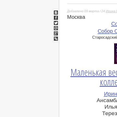
Добавлено 09 марта / 24
Ирина 
Москва
ВКонтакте
Facebook
Co
Twitter
Собор 
Мой
Мир
Старосадский 
Google+
lj
Маленькая вес
колл
Ирин
Ансамб
Илья
Терез