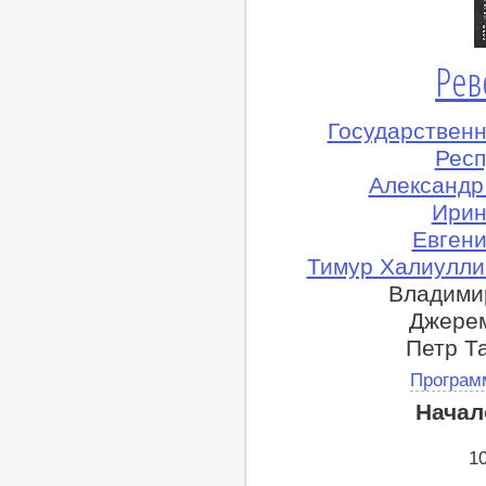
Рев
Государствен
Респ
Александр
Ирин
Евгени
Тимур Халиуллин
Владимир
Джерем
Петр Т
Програм
Начал
1