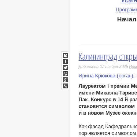
Ирин
Програм
Начал
Калининград откры
ВКонтакте
Facebook
Добавлено 07 ноября 2025
Ири
Twitter
Ирина Крюкова (орган)
,
Мой
Мир
Google+
Лауреатом I премии М
LiveJournal
имени Микаэла Тариве
Пак. Конкурс в 14-й р
становится символом 
и в новом Музее океан
Как фасад Кафедральног
пор является символом