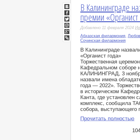
В Калининграде на
ВКонтакте
премии «Органист 
Facebook
Twitter
Добавлено 11 февраля 2024
Ир
Мой
Мир
Абхазская филармония
,
Любов
Google+
Сочинская филармония
LiveJournal
В Калининграде назвал
«Органист года»
Торжественная церемон
Кафедральном соборе н
КАЛИНИНГРАД, 3 ноября
назвали имена обладат
года — 2022». Торжест
в историческом Кафедр
Канта, где установлен
комплекс, сообщила ТА
собора, выступающего п
Прочитать полностью
10