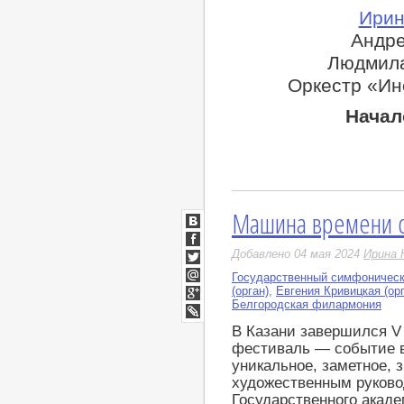
Ирин
Андре
Людмила
Оркестр «Ин
Начал
Машина времени с
ВКонтакте
Facebook
Добавлено 04 мая 2024
Ирина 
Twitter
Государственный симфоническ
Мой
(орган)
,
Евгения Кривицкая (орг
Мир
Белгородская филармония
Google+
LiveJournal
В Казани завершился 
фестиваль — событие в
уникальное, заметное, 
художественным руков
Государственного акад