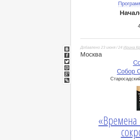
Програм
Начал
Добавлено 23 июня / 24
Ирина К
Москва
ВКонтакте
Facebook
Co
Twitter
Собор 
Мой
Мир
Старосадский 
Google+
lj
«Времена 
сокр