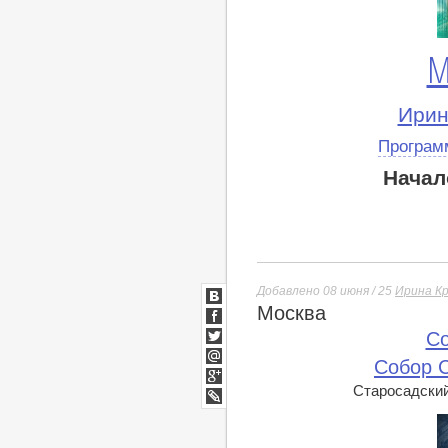
М
Ирин
Програм
Начал
Добавлено 08 июня / 25
Ирина К
Москва
ВКонтакте
Facebook
Co
Twitter
Собор 
Мой
Мир
Старосадский 
Google+
lj