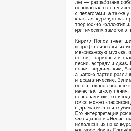
лет — разработана соб
основанная на сценичес
с педагогами, а также 
классах, курирует как 
творческие коллективы.
критических заметок в 
Кирилл Попов имеет ши
и профессиональных ин
мексиканскую музыка, о
песни, старинный и кла
песни, эстраду и джаз.
пения: вердиевским, бе
а багаже партии различ
и драматические. Зани
он постоянно совершенс
качества, школу пения.
персонажи имеют «подл
голос можно классифиц
с драматической глуби
Его интерпретация ром
Фельдмана и «Ненастны
исполненных на конкур
конкурсе Ирины Богачёв