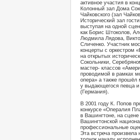
активное участия в конц
Колонный зал Дома Сою
Чайковского (зал Чайко
Исторический зал гости
выступая на одной сцен
как Борис Штоколов, Ал
Людмила Лядова, Викто
Сличенко. Участник мо
концерты с оркестром «Б
на открытых историчес
Сокольники, Серебряном
мастер- классов «Амер
проводимой в рамках м
опера» а также прошёл
у выдающегося певца и
(Германия).
В 2001 году К. Попов п
конкурсе «Опералия Пл
в Вашингтоне, на сцене
Вашингтонской национа
профессиональные оценк
Эта встреча произвела 
толчок началу исполнен