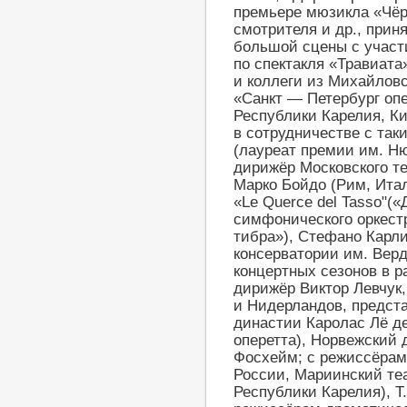
премьере мюзикла «Чёрн
смотрителя и др., прин
большой сцены с участ
по спектакля «Травиата
и коллеги из Михайловс
«Санкт — Петербург оп
Республики Карелия, К
в сотрудничестве с так
(лауреат премии им. Н
дирижёр Московского те
Марко Бойдо (Рим, Ита
«Le Querce del Tasso"(
симфонического оркестр
тибра»), Стефано Карл
консерватории им. Верд
концертных сезонов в р
дирижёр Виктор Левчук
и Нидерландов, предст
династии Каролас Лё д
оперетта), Норвежский
Фосхейм; с режиссёрам
России, Мариинский теа
Республики Карелия), Т