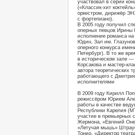
участвовал в серии ко
(«Классик-хит коктейл
оркестром, дирижёр ЭН
с фортепиано).
В 2005 году получил сп
оперных певцов Ирины 
исполнение романса на 
Юдин, Зал им. Глазунов
оперного конкурса имен
Петербург). В то же вре
в историческом зале —
Корсакова и мастер-кла
автора теоретических т
работающего с Дмитрие
исполнителями
В 2009 году Кирилл По
режиссёром Юрием Але
работы в качестве веду
Республики Карелия (МТ
участие в премьерных 
Жермона, «Евгений Оне
«Летучая мышь» Штраус
Тонио, «Директор театр