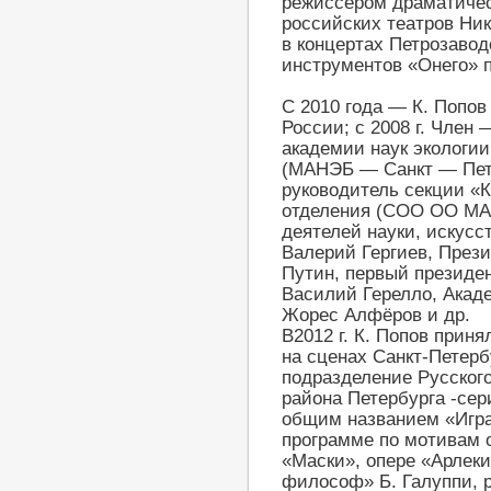
режиссёром драматичес
российских театров Ни
в концертах Петрозаво
инструментов «Онего» п
С 2010 года — К. Попо
России; с 2008 г. Член
академии наук экологии
(МАНЭБ — Санкт — Пете
руководитель секции «К
отделения (СОО ОО МА
деятелей науки, искусст
Валерий Гергиев, През
Путин, первый президе
Василий Герелло, Акад
Жорес Алфёров и др.
В2012 г. К. Попов прин
на сценах Санкт-Петерб
подразделение Русског
района Петербурга -сер
общим названием «Игра
программе по мотивам 
«Маски», опере «Арлек
философ» Б. Галуппи, 