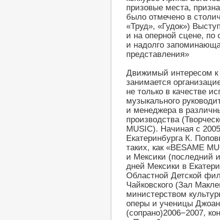
призовые места, призна
было отмечено в столи
«Труд», «Гудок») Выступ
и на оперной сцене, по
и надолго запоминающа
представления»
Движимый интересом к 
занимается организаци
не только в качестве и
музыкального руководит
и менеджера в различны
производства (Творче
MUSIC). Начиная с 2005 
Екатеринбурга К. Попов
таких, как «BESAME MU
и Мексики (последний 
дней Мексики в Екатери
Областной Детской фил
Чайковского (Зал Макл
министерством культуры
оперы и ученицы Джоа
(сопрано)2006−2007, к