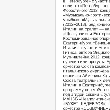
в Петербурге» с участи
солиста «Петербург-кон
Форостяного 2012, кон
«Музыкально-поэтическ
улыбка», «Музыкальная
(2012−2013), ряд конце
Италии на Урале» — на
«Щелкунчик» и Екатерин
Костюмированное оперн
Екатеринбурга «Венециа
Италия» с участием изв
Гитиса, автора Энцикл
Мугинштейна 2012, конц
сувенир или прогулка Ар
оркестра Союза композ
итальянского дирижёра 
пианиста Аймерика Кат
Союза театральных дея
Италии в Екатеринбур
программу перекрёстног
под эгидой секции «Кул
МАНЭБ «Неаполитанская
«БУКЕТ ШЕДЕВРОВ» с уч
оркестра «СОЗВУЧИЕ» де