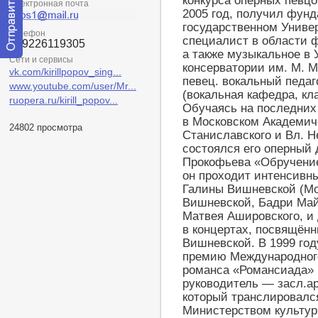
конкурса оперных певцо
Электронная почта
2005 год, получил фун
государственном Универ
Телефон
специалист в области ф
+79226119305
а также музыкальное в 
Сети и сервисы
Отправить
консерватории им. М. М
vk.com/kirillpopov_sing...
сообщение
певец. вокальный педаг
модератору
www.youtube.com/user/Mr...
(вокальная кафедра, кл
ruopera.ru/kirill_popov...
Обучаясь на последних 
в Московском Академич
24802 просмотра
Станиславского и Вл. 
состоялся его оперный 
Прокофьева «Обручение
он проходит интенсивн
Галины Вишневской (Мо
Вишневской, Бадри Май
Матвея Ашировского, и 
в концертах, посвящённ
Вишневской. В 1999 го
премию Международного
романса «Романсиада» (
руководитель — засл.ар
который транслировалс
Министерством культур