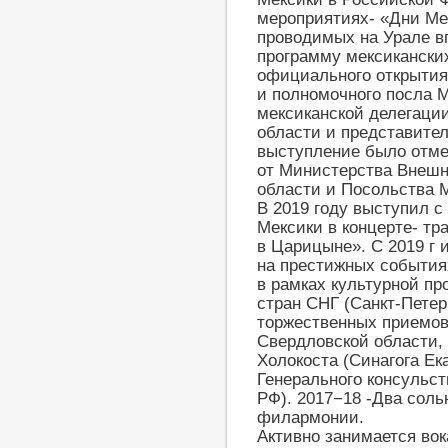
мероприятиях- «Дни Ме
проводимых на Урале в
программу мексикански
официального открытия
и полномочного посла М
мексиканской делегаци
области и представител
выступление было отм
от Министерства Внешн
области и Посольства 
В 2019 году выступил с
Мексики в концерте- тр
в Царицыне». С 2019 г
на престижных событиях
в рамках культурной п
стран СНГ (Санкт-Петер
торжественных приемов
Свердловской области,
Холокоста (Синагога Ек
Генерального консульс
РФ). 2017−18 -Два соль
филармонии.
Активно занимается вок