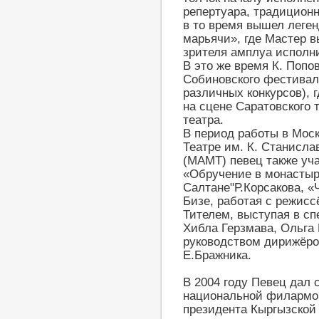
репертуара, традицион
в то время вышел леге
марьячи», где Мастер 
зрителя амплуа исполн
В это же время К. Попо
Собиновского фестивал
различных конкурсов), 
на сцене Саратовского 
театра.
В период работы в Мос
Театре им. К. Станисла
(МАМТ) певец также уч
«Обручение в монастыре
Салтане"Р.Корсакова, «
Бизе, работая с режис
Тителем, выступая в спе
Хибла Герзмава, Ольга 
руководством дирижёров
Е.Бражника.
В 2004 году Певец дал 
национальной филармо
президента Кыргызской 