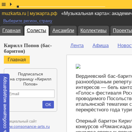
muzkarta.ru | музкарта.рф
«Музыкальная карта»: академи
Выберите регион, страну
Главная
Солисты
Ансамбли
Коллективы
Проекты
Кирилл Попов (бас-
Лента
Афиша
Новос
баритон)
Главная
Подписаться
Вердиевский бас-барито
на страницу «Кирилл
разнообразным реперту
Попов»
интересов — бель канто
«Голос» фестиваля Рос
проводимого Посольств
итальянской тематики 
перекрёстного года тур
Оперный баритон Кири
Официальный сайт
конкурсов «Романсиада»
www.consonance-arts.ru