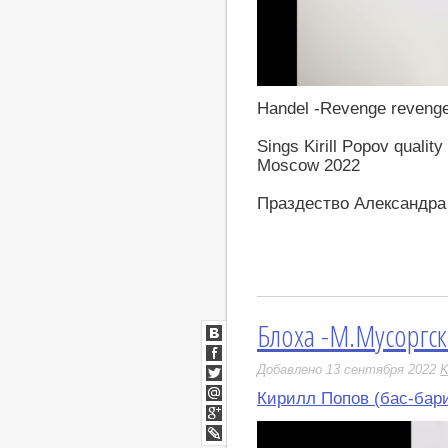
https://youtu.be/n98zrEArF5k
Handel -Revenge revenge
Sings Kirill Popov qualit
Moscow 2022
Праздество Александра
Блоха -М.Мусоргс
ВКонтакте
Facebook
Добавлено 13 сентября 2022
K
Twitter
Кирилл Попов (бас-бар
Мой
Мир
Google+