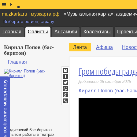
muzkarta.ru | музкарта.рф
«Музыкальная карта»: академи
Выберите регион, страну
Главная
Солисты
Ансамбли
Коллективы
Проекты
Кирилл Попов (бас-
Лента
Афиша
Новос
баритон)
Главная
Гром победы разда
ВКонтакте
Facebook
Добавлено 05 октября 2025
Twitter
Кирилл Попов (бас-бар
Мой
Мир
Google+
LiveJournal
Вердиевский бас-баритон
с опытом работы в театрах,