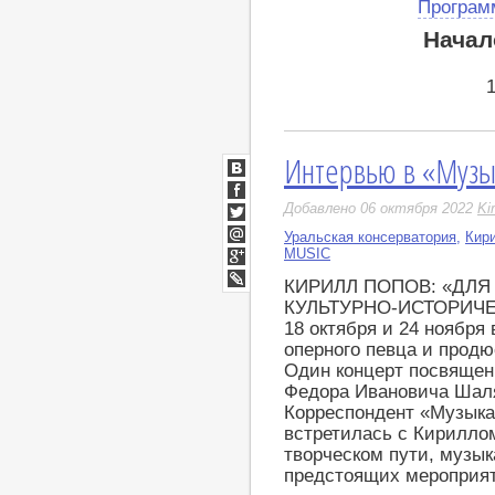
Програм
Начал
Интервью в «Музы
ВКонтакте
Facebook
Добавлено 06 октября 2022
Ki
Twitter
Уральская консерватория
,
Кири
Мой
MUSIC
Мир
Google+
КИРИЛЛ ПОПОВ: «ДЛЯ
LiveJournal
КУЛЬТУРНО-ИСТОРИЧ
18 октября и 24 ноября
оперного певца и продю
Один концерт посвящен
Федора Ивановича Шаля
Корреспондент «Музыка
встретилась с Кириллом
творческом пути, музык
предстоящих меропри