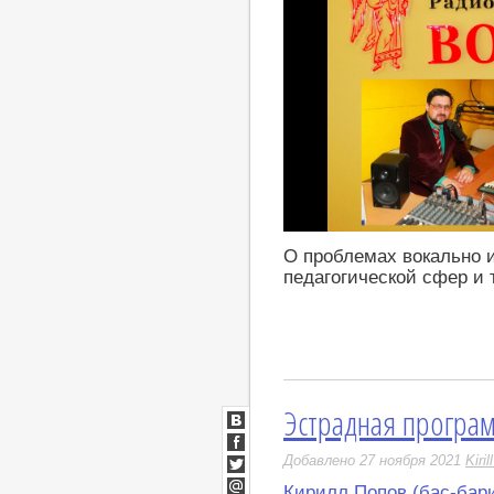
https://youtu.be/HzOdRkTkHbo
О проблемах вокально 
педагогической сфер и 
Эстрадная програ
ВКонтакте
Facebook
Добавлено 27 ноября 2021
Kiri
Twitter
Кирилл Попов (бас-бар