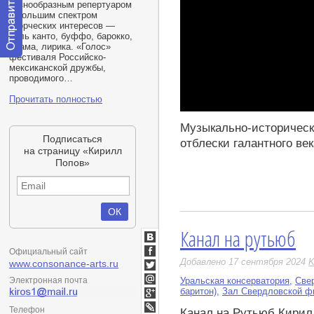
разнообразным репертуаром
и большим спектром
творческих интересов —
бель канто, буффо, барокко,
драма, лирика. «Голос»
фестиваля Российско-
Отправить
мексиканской дружбы,
сообщение
проводимого…
модератору
Прочитать полностью
Play
Музыкально-историческ
Подписаться
отблески галантного ве
на страницу «Кирилл
Попов»
Канал на рутьюб
ВКонтакте
Официальный сайт
Facebook
Добавлено 17 сентября 2024
K
www.consonance-arts.ru
Twitter
Электронная почта
Уральская консерватория
,
Све
Мой
баритон)
,
Зал Свердловской ф
Мир
Google+
Телефон
Канал на Рутьюб Кирил