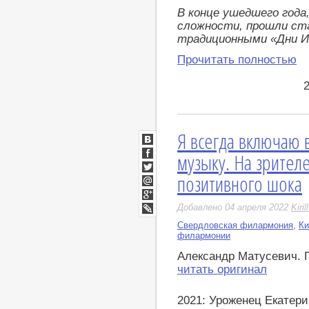
В конце ушедшего года
сложности, прошли ст
традиционными «Дни И
Прочитать полностью
Я всегда включаю 
ВКонтакте
музыку. На зрител
Facebook
позитивного шока
Twitter
Мой
Мир
Google+
Добавлено 04 апреля 2022
Kiri
LiveJournal
Свердловская филармония
,
Ки
филармонии
Александр Матусевич. 
читать оригинал
2021: Уроженец Екатери