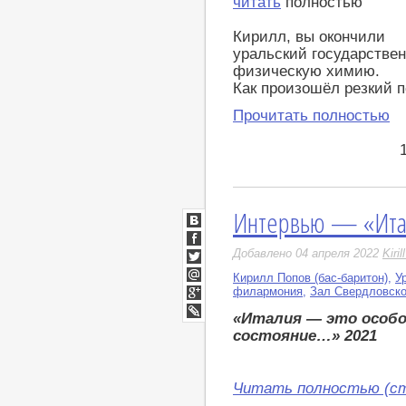
читать
полностью
Кирилл, вы окончили
уральский государствен
физическую химию.
Как произошёл резкий п
Прочитать полностью
Интервью — «Итал
ВКонтакте
Facebook
Добавлено 04 апреля 2022
Kiri
Twitter
Кирилл Попов (бас-баритон)
,
У
Мой
филармония
,
Зал Свердловск
Мир
Google+
«Италия — это особо
LiveJournal
состояние…» 2021
Читать полностью (ст