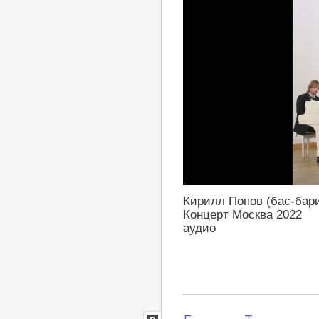
LiveJournal
https://youtu.be/eDj-dadwl9o
Кирилл Попов (бас-бар
Концерт Москва 2022
аудио