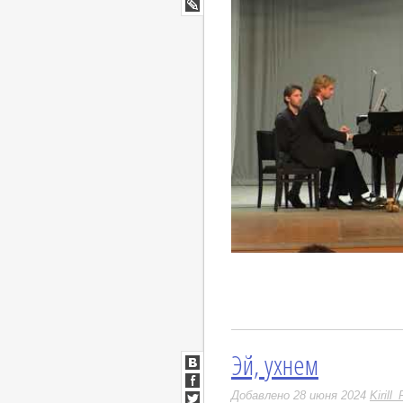
Google+
LiveJournal
https://youtu.be/yIGHGBhVUnA
Эй, ухнем
ВКонтакте
Facebook
Добавлено 28 июня 2024
Kirill