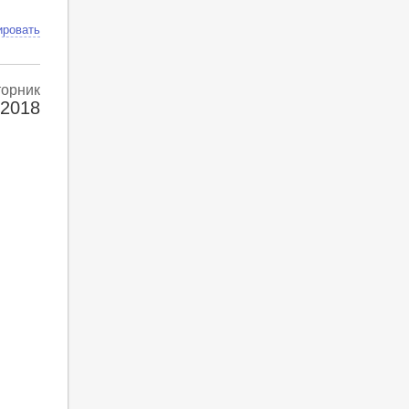
ировать
торник
 2018