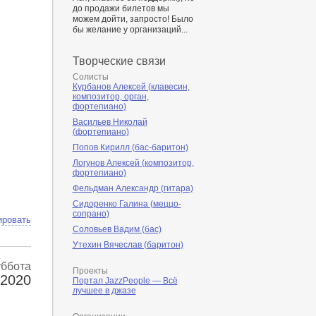
до продажи билетов мы
можем дойти, запросто! Было
бы желание у организаций...
Творческие связи
Солисты
Курбанов Алексей (клавесин,
композитор, орган,
фортепиано)
Васильев Николай
(фортепиано)
Попов Кирилл (бас-баритон)
Логунов Алексей (композитор,
фортепиано)
Фельдман Александр (гитара)
Сидоренко Галина (меццо-
сопрано)
ировать
Соловьев Вадим (бас)
Утехин Вячеслав (баритон)
уббота
Проекты
 2020
Портал JazzPeople — Всё
лучшее в джазе