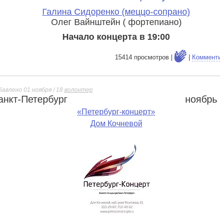
Галина Сидоренко (меццо-сопрано)
Олег Вайнштейн ( фортепиано)
Начало концерта в 19:00
15414 просмотров |
|
Коммент
бавлено 01 ноября / 18
волонтер
анкт-Петербург
ноябрь
е
«Петербург-концерт»
Дом Кочневой