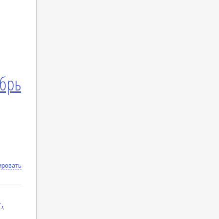
ябрь
ировать
,