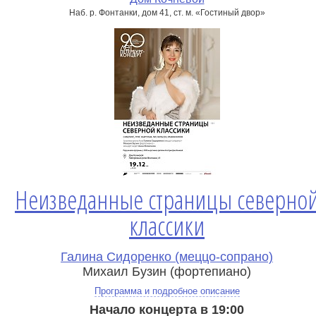
Наб. р. Фонтанки, дом 41, ст. м. «Гостиный двор»
Неизведанные страницы северно
классики
Галина Сидоренко (меццо-сопрано)
Михаил Бузин (фортепиано)
Программа и подробное описание
Начало концерта в 19:00