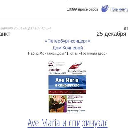
10899 просмотров |
|
Коммент
в
бавлено 25 декабря / 18
Галина
анкт
25 декабря
е
«Петербург-концерт»
Дом Кочневой
Наб. р. Фонтанки, дом 41, ст. м. «Гостиный двор»
Ave Maria и спиричуэлс