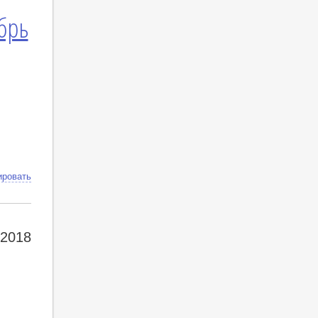
брь
ировать
 2018