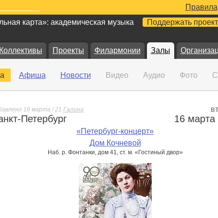
Правила
ьная карта»: академическая музыка
Поддержать проект
Коллективы
Проекты
Филармонии
Залы
Организа
а
Афиша
Новости
Видео
Аудио
Фото
С
в
бавлено 16 марта / 21
Галина
анкт-Петербург
16 марта
е
«Петербург-концерт»
Дом Кочневой
Наб. р. Фонтанки, дом 41, ст. м. «Гостиный двор»