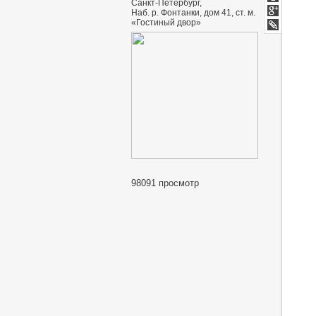
Санкт-Петербург,
Мой
Наб. р. Фонтанки, дом 41, ст. м.
Мир
Google+
«Гостиный двор»
lj
98091 просмотр