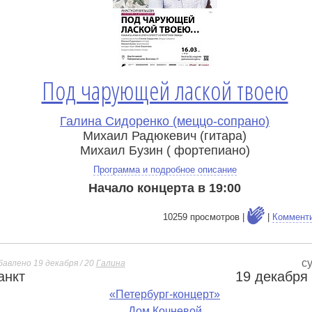
Под чарующей лаской твоею
Галина Сидоренко (меццо-сопрано)
Михаил Радюкевич (гитара)
Михаил Бузин ( фортепиано)
Программа и подробное описание
Начало концерта в 19:00
10259 просмотров |
|
Коммент
с
бавлено 19 декабря / 20
Галина
анкт
19 декабря
е
«Петербург-концерт»
Дом Кочневой