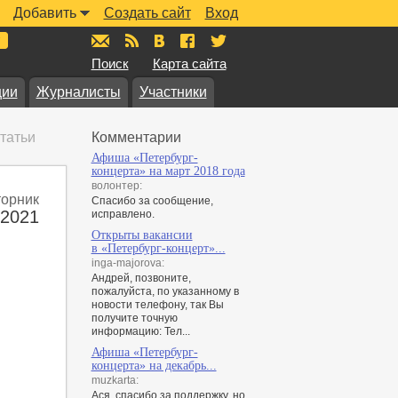
Добавить
Создать сайт
Вход
mail@muzkarta.ru
RSS
vk.com/muzkarta
fb.com/muzkarta
twitter.com/muzkarta
Поиск
Карта сайта
ции
Журналисты
Участники
татьи
Комментарии
Афиша «Петербург-
концерта» на март 2018 года
волонтер:
торник
Спасибо за сообщение,
 2021
исправлено.
Открыты вакансии
в «Петербург-концерт»...
inga-majorova:
Андрей, позвоните,
пожалуйста, по указанному в
новости телефону, так Вы
получите точную
информацию: Тел...
Афиша «Петербург-
концерта» на декабрь...
muzkarta:
Ася, спасибо за поддержку, но