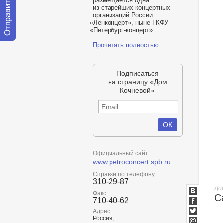
размещается одна
из старейших концертных
организаций России
«
Ленконцерт», ныне ГКФУ
«
Петербург-концерт».
Отправить
Прочитать полностью
сообщение
модератору
Подписаться
на страницу «Дом
Кочневой»
Официальный сайт
www.petroconcert.spb.ru
Справки по телефону
310-29-87
До
Факс
С
ВКонтакт
710-40-62
Facebook
Адрес
Россия,
Twitter