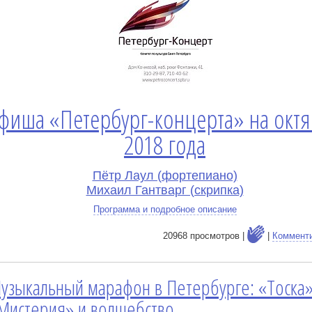
фиша «Петербург-концерта» на окт
2018 года
Пётр Лаул (фортепиано)
Михаил Гантварг (скрипка)
Программа и подробное описание
20968 просмотров |
|
Коммент
узыкальный марафон в Петербурге: «Тоска»
е
Мистерия» и волшебство