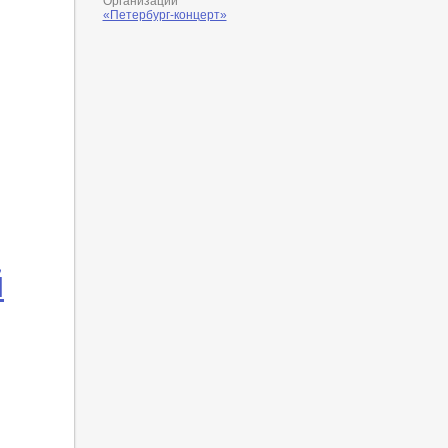
Организации
«Петербург-концерт»
й