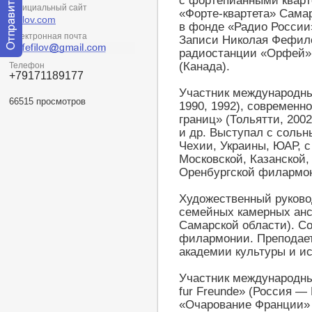
с фортепианными кварте
Официальный сайт
«Форте-квартета» Сама
fefilov.com
в фонде «Радио России
Электронная почта
Записи Николая Фефило
радиостанции «Орфей» 
Отправить
(Канада).
Телефон
сообщение
+79171189177
модератору
Участник международны
66515 просмотров
1990, 1992), современн
границ» (Тольятти, 2002
и др. Выступал с соль
Чехии, Украины, ЮАР, 
Московской, Казанской,
Оренбургской филармо
Художественный руково
семейных камерных анс
Самарской области). С
филармонии. Преподает
академии культуры и ис
Участник международны
fur Freunde» (Россия —
«Очарование Франции» 