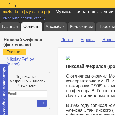
muzkarta.ru | музкарта.рф
«Музыкальная карта»: академи
Выберите регион, страну
Главная
Солисты
Ансамбли
Коллективы
Проекты
Николай Фефилов
Лента
Афиша
Новос
(фортепиано)
Главная
Nikolay Fefilov
(piano)
Николай Фефилов (фо
С отличием окончил Мо
Подписаться
консерваторию им. П. И.
на страницу «Николай
Фефилов»
стажировку (1996) в кл
профессора В. Горноста
Лауреат и дипломант м
В 1992 году записал ко
Алексея Станчинского («