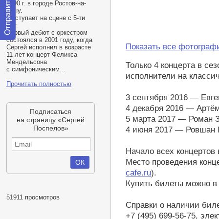
1990 г. в городе Ростов-на-
Дону.
Выступает на сцене с 5-ти
лет.
Первый дебют с оркестром
состоялся в 2001 году, когда
Отправить
Показать все фотограф
Сергей исполнил в возрасте
сообщение
11 лет концерт Феликса
модератору
Мендельсона
Только 4 концерта в се
с симфоническим…
исполнители на классич
Прочитать полностью
3 сентября 2016 — Евге
4 декабря 2016 — Артё
Подписаться
5 марта 2017 — Роман 
на страницу «Сергей
Поспелов»
4 июня 2017 — Ровшан
Начало всех концертов в
Место проведения конце
cafe.ru
).
Купить билеты можно в 
51911 просмотров
Справки о наличии бил
+7 (495) 699-56-75, эле