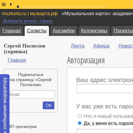
muzkarta.ru | музкарта.рф
«Музыкальная карта»: академи
Выберите регион, страну
Главная
Солисты
Ансамбли
Коллективы
Проекты
Сергей Поспелов
Лента
Афиша
Новос
(скрипка)
Авторизация
Главная
Подписаться
Ваш адрес электрон
на страницу «Сергей
Поспелов»
У вас уже есть паро
Нет, я новый пользов
Да, у меня есть парол
51907 просмотров