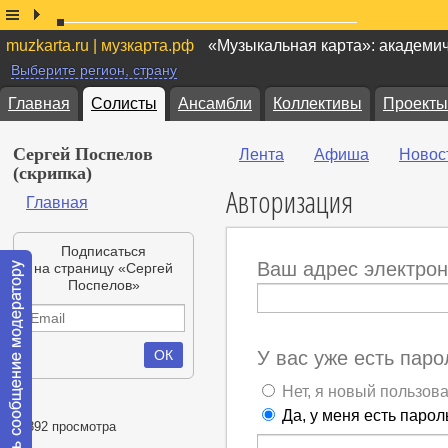
muzkarta.ru | музкарта.рф
«Музыкальная карта»: академи
Выберите регион, страну
Главная
Солисты
Ансамбли
Коллективы
Проекты
Сергей Поспелов
Лента
Афиша
Новос
(скрипка)
Авторизация
Главная
Подписаться
Ваш адрес электрон
на страницу «Сергей
Поспелов»
У вас уже есть паро
Нет, я новый пользов
Да, у меня есть парол
51892 просмотра