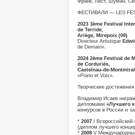
Франк, Лист, Шуман, Се
ФЕСТИВАЛИ — LES FES
2023
3ème Festival Int
de Terride,
Ariège, Mirepoix (09)
Directeur Artistique
Edwin
de Demain».
2024
2ème Festival de 
de Corduriès,
Castelnau-de-Montmiral,
«Piano et Voix».
Творческие достижени
Владимир Исаев награ
дипломами
«Лучшего к
конкурсов в России и з
*
2007
I Всероссийский 
(диплом лучшего конце
*
2008
V Международный