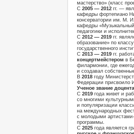
мастерство» (класс про
С
2005
— 2012
гг.
— яв
кафедры фортепиано Ни
консерватории им. М. И
кафедры «Музыкальный
педагогики и исполните
C
2012
— 2019
гг. явля
образование» по классу
государственного инсти
С
2013
— 2019
гг. работ
концертмейстером
в Б
филармонии, где ежего
и создавал собственны
В
2018
году Министерст
Федерации присвоило И
Ученое звание доцент
С
2019
года живет и ра
со многими культурны
и популяризации класси
на международных фест
с молодыми артистами-
программы.
С
2025
года является г
русское
и
французско