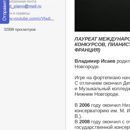
Электронная почта
Сети и сервисы
www.youtube.com/c/Vladi...
Отправить
32999 просмотров
сообщение
модератору
ЛАУРЕАТ МЕЖДУНАР
КОНКУРСОВ, ПИАНИСТ
ФРАНЦИЯ)
Владимир Исаев
роди
Новгороде.
Игре на фортепиано нача
С отличием окончил Де
и Музыкальный колледж
Нижнем Новгороде.
В
2006
году окончил Ни
консерваторию им. М. И
В.).
В
2008
году окончил с 
государственной консер