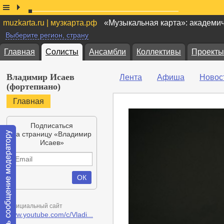
muzkarta.ru | музкарта.рф
«Музыкальная карта»: академи
Выберите регион, страну
Главная
Солисты
Ансамбли
Коллективы
Проекты
Владимир Исаев
Лента
Афиша
Новос
(фортепиано)
Главная
Подписаться
на страницу «Владимир
Исаев»
Официальный сайт
www.youtube.com/c/Vladi...