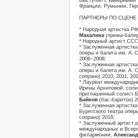
Выступал с камерными 
Франции, Румынии, Гер
ПАРТНЕРЫ ПО СЦЕНЕ 
* Народная артистка РФ
Махалина
(прима-балер
* Народный артист СС
* Заслуженная артистка
оперы и балета им. А. 
2006−2008;
* Заслуженная артистка
оперы и балета им. А. 
сопрано) 2010, 2011, 202
* Лауреат международн
Ирины Архиповой, солис
приглашенный солист Б
Байков
(бас-баритон) 2
* Заслуженная артистка
Бурятского театра опер
сопрано) 2018;
* Заслуженный артист р
международных и Всеро
филармонии,
Александ