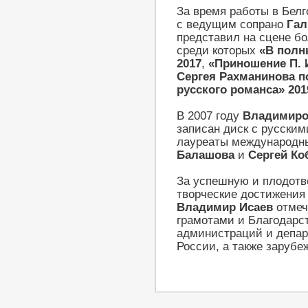
За время работы в Бел
с ведущим сопрано
Гал
представил на сцене б
среди которых
«
В
полн
2017
,
«
Приношение П. 
Сергея Рахманинова п
русского романса
»
201
В 2007 году
Владимир
записан диск с русски
лауреаты международны
Балашова
и
Сергей Ко
За успешную и плодотво
творческие достижения
Владимир Исаев
отмеч
грамотами и Благодарс
администраций и депар
России, а также зарубе