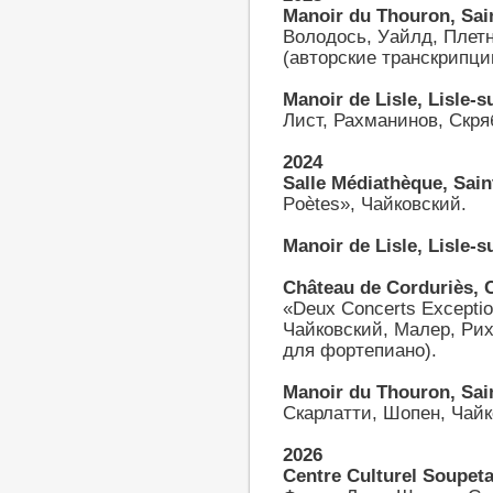
Manoir du Thouron, Sain
Володось, Уайлд, Плетне
(авторские транскрипци
Manoir de Lisle, Lisle-s
Лист, Рахманинов, Скря
2024
Salle Médiathèque, Saint
Poètes», Чайковский.
Manoir de Lisle, Lisle-s
Château de Corduriès, 
«Deux Concerts Exceptio
Чайковский, Малер, Ри
для фортепиано).
Manoir du Thouron, Sain
Скарлатти, Шопен, Чайко
2026
Сentre Culturel Soupeta