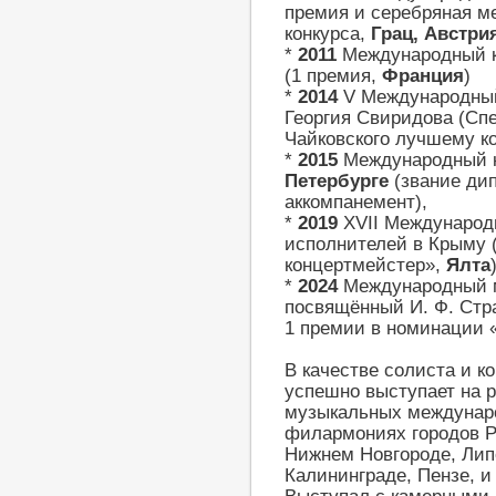
премия и серебряная м
конкурса,
Грац, Австри
*
2011
Международный к
(1 премия,
Франция
)
*
2014
V Международный
Георгия Свиридова (Сп
Чайковского лучшему к
*
2015
Международный ко
Петербурге
(звание ди
аккомпанемент),
*
2019
XVII Международ
исполнителей в Крыму 
концертмейстер»,
Ялта
*
2024
Международный м
посвящённый И. Ф. Стр
1 премии в номинации 
В качестве солиста и 
успешно выступает на 
музыкальных междунаро
филармониях городов Ро
Нижнем Новгороде, Липе
Калининграде, Пензе, и