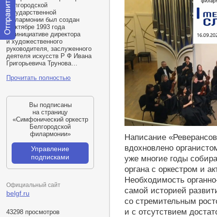
Белгородской
государственной
филармонии был создан
в октябре 1993 года
по инициативе директора
и художественного
Отправить
руководителя, заслуженного
сообщение
деятеля
искусств Р Ф Ивана
модератору
Григорьевича Трунова…
Прочитать полностью
Вы подписаны
на страницу
«Симфонический оркестр
Белгородской
https://youtu.be/qH1cCrgJKlk
филармонии»
Написание «Реверансов
вдохновлено органисто
Управление
подписками
уже многие годы собира
органа с оркестром и а
Необходимость органно-
Официальный сайт
самой историей развития
belgf.ru
со стремительным росто
и с отсутствием достат
43298 просмотров