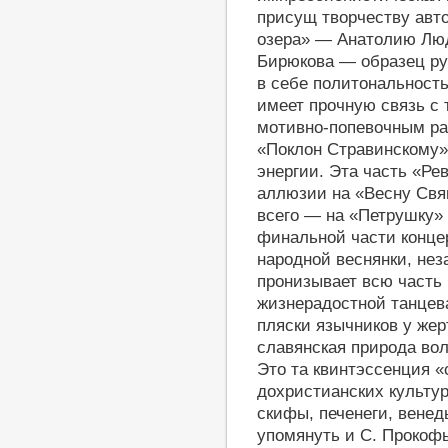
присущ творчеству авт
озера» — Анатолию Люд
Бирюкова — образец ру
в себе политональность
имеет прочную связь с
мотивно-попевочным ра
«Поклон Стравинскому
энергии. Эта часть «Ре
аллюзии на «Весну Свя
всего — на «Петрушку» 
финальной части концер
народной веснянки, не
пронизывает всю часть 
жизнерадостной танцев
пляски язычников у же
славянская природа во
Это та квинтэссенция «
дохристианских культур
скифы, печенеги, венеды
упомянуть и С. Прокофь