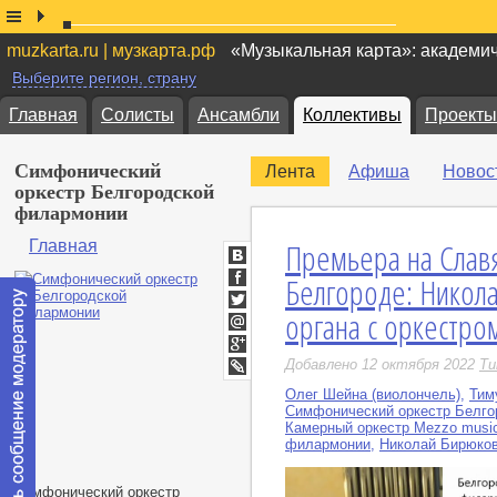
muzkarta.ru | музкарта.рф
«Музыкальная карта»: академи
Выберите регион, страну
Главная
Солисты
Ансамбли
Коллективы
Проекты
Симфонический
Лента
Афиша
Новос
оркестр Белгородской
филармонии
Премьера на Слав
Главная
ВКонтакте
Белгороде: Нико
Facebook
органа с оркестро
Twitter
Мой
Мир
Google+
Добавлено 12 октября 2022
Ти
LiveJournal
Олег Шейна (виолончель)
,
Тим
Симфонический оркестр Белг
Камерный оркестр Mezzo musi
филармонии
,
Николай Бирюков
Симфонический оркестр