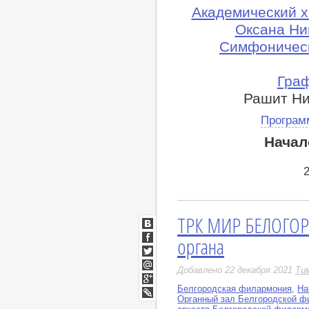
Академический 
Оксана Ни
Симфоническ
Граф
Рашит Ни
Програм
Начал
ТРК МИР БЕЛОГОРЬ
ВКонтакте
органа
Facebook
Twitter
Добавлено 22 декабря 2021
Ти
Мой
Мир
Белгородская филармония
,
На
Google+
Органный зал Белгородской ф
LiveJournal