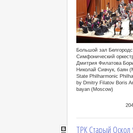
https://youtu.be/N1-91VTcNJA
Большой зал Белгородс
Симфонический оркест
Дмитрия Филатова Бори
Николай Сивчук, баян (Мо
State Philharmonic Phil
by Dmitry Filatov Boris 
bayan (Moscow)
20
ТРК Старый Оскол 