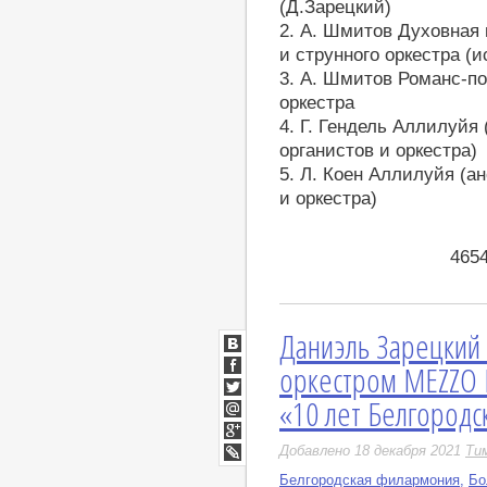
(Д.Зарецкий)
2. А. Шмитов Духовная 
и струнного оркестра (и
3. А. Шмитов Романс-по
оркестра
4. Г. Гендель Аллилуйя 
органистов и оркестра)
5. Л. Коен Аллилуйя (а
и оркестра)
465
Даниэль Зарецкий
ВКонтакте
оркестром MEZZO 
Facebook
«10 лет Белгородс
Twitter
Мой
Мир
Google+
Добавлено 18 декабря 2021
Ти
LiveJournal
Белгородская филармония
,
Бо