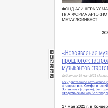
https://youtu.be/5lXUk2EQOdU
ФОНД АЛИШЕРА УСМАН
ПЛАТФОРМА АРТОКНО
МЕТАЛЛОИНВЕСТ
30
«Новоявление му
ВКонтакте
прошлого»: гастро
Facebook
музыкантов старто
Twitter
Мой
Мир
Google+
Добавлено 18 мая 2021
Marina 
LiveJournal
Государственное автономное у
филармония»
,
Симфонический
Зольникова (сопрано)
,
Белгоро
Академический хор Белгородс
17 мая 2021 г. в Конц