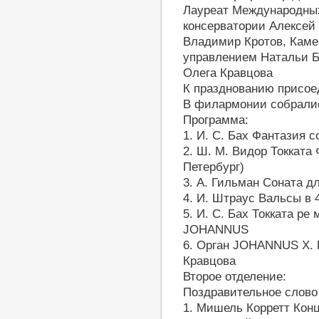
Лауреат Международных
консерватории Алексей
Владимир Кротов, Кам
управлением Натальи Бо
Олега Кравцова
К празднованию присо
В филармонии собралис
Программа:
1. И. С. Бах Фантазия 
2. Ш. М. Видор Токката
Петербург)
3. А. Гильман Соната д
4. И. Штраус Вальсы в 
5. И. С. Бах Токката ре
JOHANNUS
6. Орган JOHANNUS Х. 
Кравцова
Второе отделение:
Поздравительное слово
1. Мишель Корретт Конц