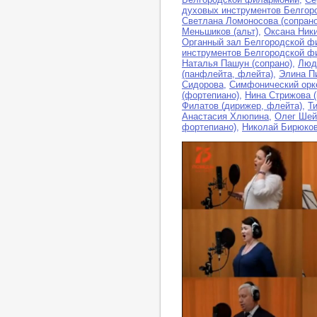
духовых инструментов Белгор
Светлана Ломоносова (сопрано
Меньшиков (альт)
,
Оксана Ники
Органный зал Белгородской ф
инструментов Белгородской ф
Наталья Пашун (сопрано)
,
Люд
(панфлейта, флейта)
,
Элина Пи
Сидорова
,
Симфонический орк
(фортепиано)
,
Нина Стрижова (
Филатов (дирижер, флейта)
,
Т
Анастасия Хлюпина
,
Олег Шей
фортепиано)
,
Николай Бирюков