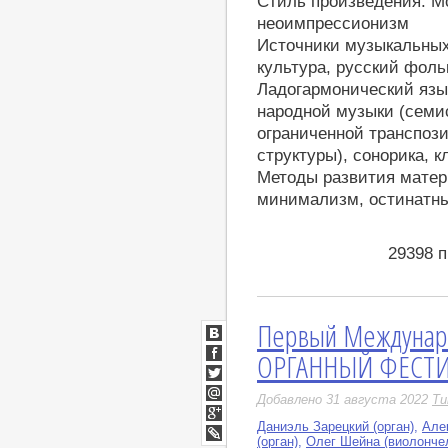
Стиль произведения: М
неоимпрессионизм
Источники музыкальных
культура, русский фоль
Ладогармонический язык
народной музыки (семи
ограниченной транспоз
структуры), сонорика, к
Методы развития матер
минимализм, остинатны
29398 
Первый Междуна
ВКонтакте
ОРГАННЫЙ ФЕСТИВ
Facebook
Twitter
Добавлено 31 августа 2022
Ти
Мой
Мир
Даниэль Зарецкий (орган)
,
Але
Google+
(орган)
,
Олег Шейна (виолонче