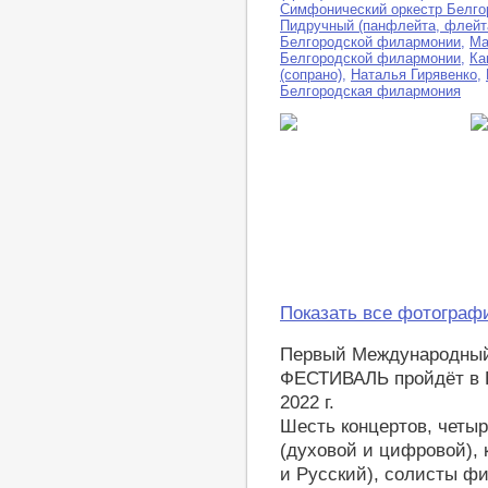
LiveJournal
Симфонический оркестр Белг
Пидручный (панфлейта, флейт
Белгородской филармонии
,
Ма
Белгородской филармонии
,
Ка
(сопрано)
,
Наталья Гирявенко
,
Белгородская филармония
Показать все фотограф
Первый Международн
ФЕСТИВАЛЬ пройдёт в Б
2022 г.
Шесть концертов, четыр
(духовой и цифровой), 
и Русский), солисты ф