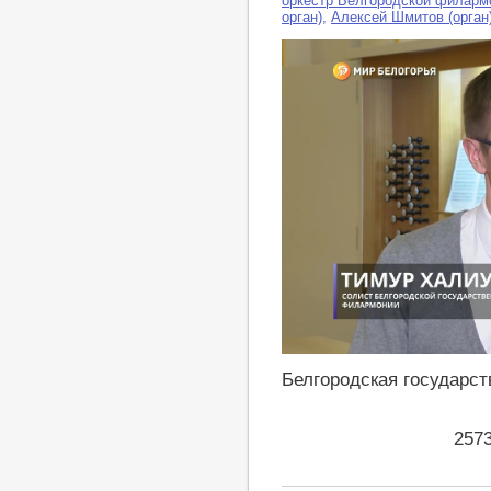
оркестр Белгородской филарм
орган)
,
Алексей Шмитов (орган
https://youtu.be/88Bn06hc8Hw
Белгородская государс
257