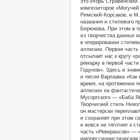
это Игорь Стравинский.
композиторов «Могучей 
Римский-Корсаков, и М.
названия и стилевого 
Бирюкова. При этом в п
из творчества данных 
в оперировании стилев
аллюзии. Первая часть
отсылает нас к кругу «
ремарку в первой части
Годунов». Здесь и знам
и песня Варлаама «Как 
время, на протяжении п
аллюзии на фантастиче
Мусоргского — «Баба Яг
Творческий стиль Никол
он мастерски переплав
и сохраняет при этом с
и вовсе не тяготеет к 
часть «Реверансов» — 
импрессионистическая 