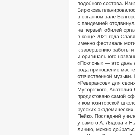
подобного состава. Из
Бирюкова планировалос
в органном зале Белго
с пандемией отодвинул
на первый юбилей орган
в конце 2021 года Слав
именно фестиваль моти
к завершению работы и
и оригинального назван
«Поклоны» — это дань 
рода приношение масте
отечественной музыки. 
«Реверансов» для свои
Мусоргского, Анатолия 
продиктовано самой сф
и композиторской школ
русских академических
Пейко. Последний училс
у самого А. Лядова и Н
линию, можно добратьс