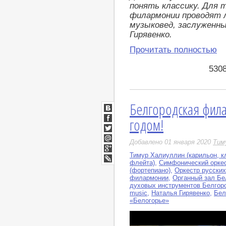
понять классику. Для т
филармонии проводят 
музыковед, заслуженн
Гирявенко.
Прочитать полностью
530
Белгородская фил
ВКонтакте
годом!
Facebook
Twitter
Добавлено 01 января 2020
Тим
Мой
Мир
Тимур Халиуллин (карильон, кл
Google+
флейта)
,
Симфонический орке
LiveJournal
(фортепиано)
,
Оркестр русски
филармонии
,
Органный зал Бе
духовых инструментов Белгор
music
,
Наталья Гирявенко
,
Бел
«Белогорье»