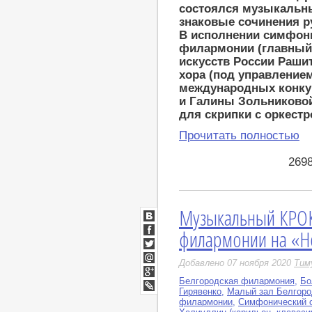
состоялся музыкальны
знаковые сочинения р
В исполнении симфони
филармонии (главны
искусств России Раши
хора (под управление
международных конкур
и Галины Зольниковой
для скрипки с оркестр
Прочитать полностью
269
Музыкальный КРО
ВКонтакте
филармонии на «Н
Facebook
Twitter
Добавлено 07 ноября 2020
Тим
Мой
Мир
Белгородская филармония
,
Бо
Google+
Гирявенко
,
Малый зал Белгор
LiveJournal
филармонии
,
Симфонический 