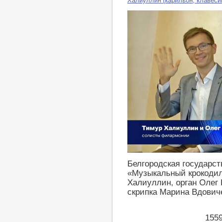
Халиуллин (карильон, клавесин
https://youtu.be/9hH23Qw5Dt0
Белгородская государс
«Музыкальный крокодил
Халиуллин, орган Олег
скрипка Марина Вдовиче
155