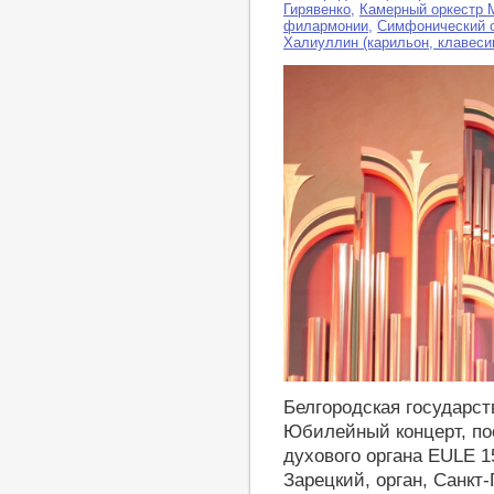
Гирявенко
,
Камерный оркестр 
филармонии
,
Симфонический 
Халиуллин (карильон, клавесин
https://youtu.be/Q-k06JO5V5k
Белгородская государс
Юбилейный концерт, по
духового органа EULE 1
Зарецкий, орган, Санкт