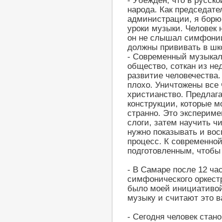
- Убеждён, что в русск
народа. Как председате
администрации, я борюс
уроки музыки. Человек 
он не слышал симфонии
должны прививать в шко
- Современный музыкал
общество, соткан из не
развитие человечества. 
плохо. Уничтожены все
христианство. Предлаг
конструкции, которые м
странно. Это экспериме
слоги, затем научить 
нужно показывать и вос
процесс. К современно
подготовленным, чтобы
- В Самаре после 12 ча
симфонического оркест
было моей инициативой
музыку и считают это 
- Сегодня человек стан