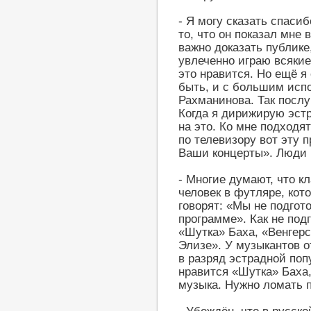
- Я могу сказать спаси
то, что он показал мне
важно доказать публике,
увлеченно играю всяки
это нравится. Но ещё я
быть, и с большим исп
Рахманинова. Так послу
Когда я дирижирую эст
на это. Ко мне подходят
по телевизору вот эту 
Ваши концерты». Люди 
- Многие думают, что к
человек в футляре, кот
говорят: «Мы не подгот
программе». Как не под
«Шутка» Баха, «Венгерс
Элизе». У музыкантов 
в разряд эстрадной поп
нравится «Шутка» Баха,
музыка. Нужно ломать 