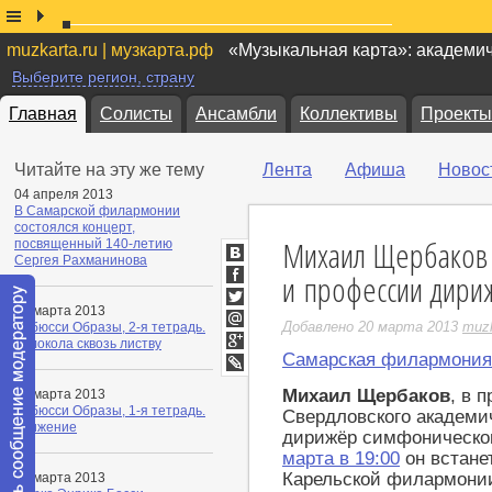
muzkarta.ru | музкарта.рф
«Музыкальная карта»: академи
Выберите регион, страну
Главная
Солисты
Ансамбли
Коллективы
Проекты
Читайте на эту же тему
Лента
Афиша
Новос
04 апреля 2013
В Самарской филармонии
состоялся концерт,
Михаил Щербаков 
посвященный 140-летию
Сергея Рахманинова
ВКонтакте
и профессии дири
Facebook
31 марта 2013
Twitter
Добавлено 20 марта 2013
muzk
Дебюсси Образы, 2-я тетрадь.
Мой
Колокола сквозь листву
Мир
Самарская филармония
Google+
LiveJournal
Михаил Щербаков
, в 
31 марта 2013
Дебюсси Образы, 1-я тетрадь.
Свердловского академич
Движение
дирижёр симфоническо
марта в 19:00
он встане
Карельской филармони
16 марта 2013