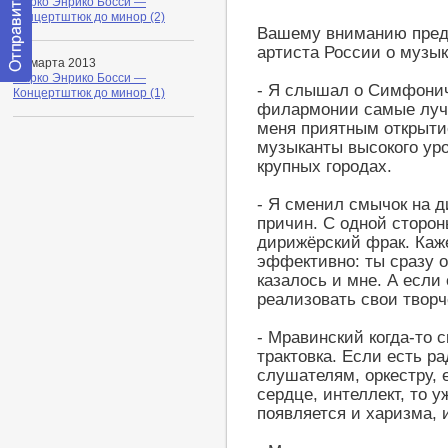
Марко Энрико Босси —
Концертштюк до минор (2)
Вашему вниманию пред
артиста России о музы
16 марта 2013
Марко Энрико Босси —
- Я слышал о Симфонич
Отправить
Концертштюк до минор (1)
сообщение
филармонии самые лучш
модератору
меня приятным открыти
музыканты высокого уро
крупных городах.
- Я сменил смычок на д
причин. С одной сторон
дирижёрский фрак. Кажет
эффективно: ты сразу о
казалось и мне. А если 
реализовать свои творч
- Мравинский когда-то с
трактовка. Если есть ра
слушателям, оркестру, 
сердце, интеллект, то у
появляется и харизма, 