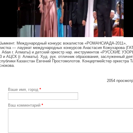
ps://youtu.be/oej6hc2368c
 Шымкент. Международный конкурс вокалистов «РОМАНСИАДА-2011»,
листка — лауреат международных конкурсов Анастасия Кожухарова (ГА
. Абая г. Алматы) и детский оркестр нар. инструментов «РУССКИЕ УЗО
3 и АЦСК (г. Алматы). Худ. рук. отличник образования, заслуженный дея
спублики Казахстан Евгений Простомолотов. Концертмейстер оркестра Т
снокова.
2054 просмотр
Ваше имя, город
*
Ваш комментарий
*