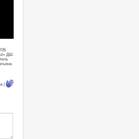
ТОБ
РЫ» ДШ
тель
атьяна
а |