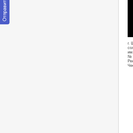
Отправить
сообщение
модератору
htt
г.
со
им
№ 
Ре
Че