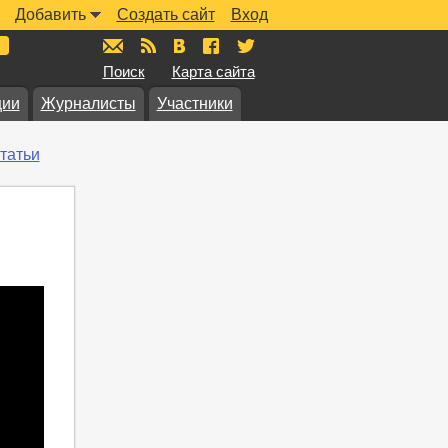
Добавить
Создать сайт
Вход
mail@muzkarta.ru
RSS
vk.com/muzkarta
fb.com/muzkarta
twitter.com/muzkarta
Поиск
Карта сайта
ции
Журналисты
Участники
татьи