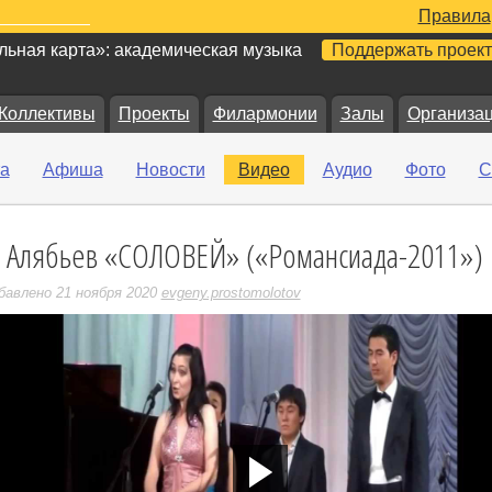
Правила
ьная карта»: академическая музыка
Поддержать проект
Коллективы
Проекты
Филармонии
Залы
Организа
а
Афиша
Новости
Видео
Аудио
Фото
С
. Алябьев «СОЛОВЕЙ» («Романсиада-2011»)
е
бавлено 21 ноября 2020
evgeny.prostomolotov