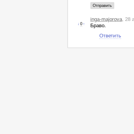
inga-majorova
, 28 
↓
0
↑
Браво.
Ответить