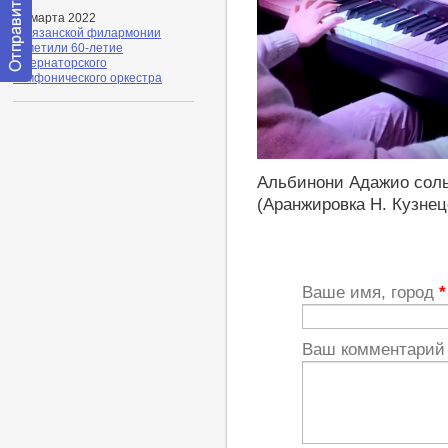
28 марта 2022
В Рязанской филармонии
отметили 60-летие
губернаторского
симфонического оркестра
Отправить
сообщение
модератору
https://youtu.be/t_C27-3C3Ic
Альбинони Адажио сол
(Аранжировка Н. Кузнец
Ваше имя, город
*
Ваш комментари