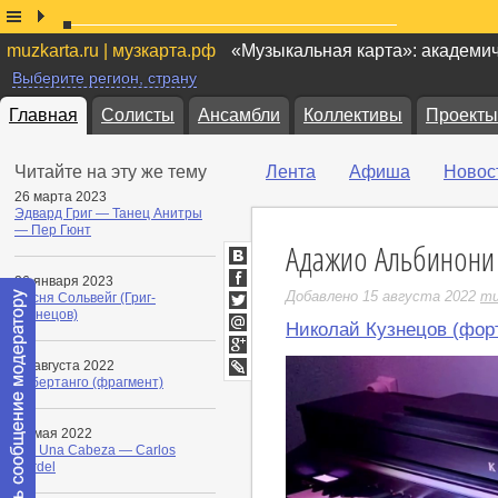
muzkarta.ru | музкарта.рф
«Музыкальная карта»: академи
Выберите регион, страну
Главная
Солисты
Ансамбли
Коллективы
Проекты
Читайте на эту же тему
Лента
Афиша
Новос
26 марта 2023
Эдвард Григ — Танец Анитры
— Пер Гюнт
Адажио Альбинони
ВКонтакте
26 января 2023
Facebook
Добавлено 15 августа 2022
mu
Песня Сольвейг (Григ-
Кузнецов)
Twitter
Николай Кузнецов (фор
Мой
Мир
Google+
24 августа 2022
Либертанго (фрагмент)
LiveJournal
05 мая 2022
Por Una Cabeza — Carlos
Gardel