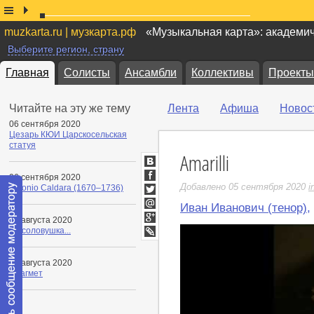
muzkarta.ru | музкарта.рф
«Музыкальная карта»: академи
Выберите регион, страну
Главная
Солисты
Ансамбли
Коллективы
Проекты
Читайте на эту же тему
Лента
Афиша
Новос
06 сентября 2020
Цезарь КЮИ Царскосельская
статуя
Amarilli
ВКонтакте
06 сентября 2020
Facebook
Добавлено 05 сентября 2020
i
Antonio Caldara (1670–1736)
Twitter
Иван Иванович (тенор)
,
Мой
04 августа 2020
Мир
Google+
Ты соловушка...
LiveJournal
03 августа 2020
Фрагмет