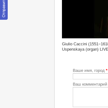
Отправить
сообщение
модератору
https://youtu.be/m03Kwd2j_RY
Giulio Caccini (1551−1618
Uspenskaya (organ) LIV
Ваше имя, город
*
Ваш комментари