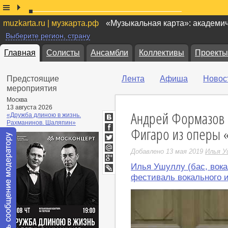
muzkarta.ru | музкарта.рф
«Музыкальная карта»: академи
Выберите регион, страну
Главная
Солисты
Ансамбли
Коллективы
Проекты
Предстоящие
Лента
Афиша
Новос
мероприятия
Москва
13 августа 2026
Андрей Формазов
«Дружба длиною в жизнь.
Рахманинов. Шаляпин»
ВКонтакте
Фигаро из оперы 
Facebook
Twitter
Добавлено 13 мая 2019
Илья У
Мой
Мир
Илья Ушуллу (бас, вока
Google+
LiveJournal
фестиваль вокального 