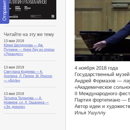
Отправить
сообщение
Читайте на эту же тему
модератору
13 мая 2019
Юлия Шелдунова — Дж.
Пуччини — Ария Лиу из оперы
«Турандот»
http://youtu.be/HBo47AwWaIE
4 ноября 2018 года
13 мая 2019
Светлана Кодяева — К.
Государственный музей
Агилера, Л. Перри, М. Ронсон
Андрей Формазов — лау
— «Боль»
«Академическое сольно
II Международного фест
13 мая 2019
Татьяна Таланова — А.
Партия фортепиано — 
Новиков, сл. Л. Ошанина —
Автор идеи и художест
«Эх, дороги»
Илья Ушуллу