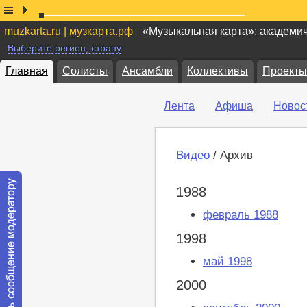
muzkarta.ru | музкарта.рф
«Музыкальная карта»: академи
Выберите регион, страну
Главная
Солисты
Ансамбли
Коллективы
Проекты
Лента
Афиша
Новос
Видео
/ Архив
1988
февраль 1988
1998
май 1998
2000