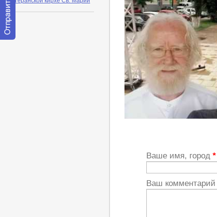
Лютеранской кирхе Св. Марии
Отправить
сообщение
модератору
http://youtu.be/stBAYxdAHkI
Ваше имя, город
*
Ваш комментари