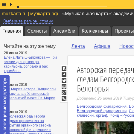
muzkarta.ru | музкарта.рф
«Музыкальная карта»: академи
Выберите регион, страну
Главная
Солисты
Ансамбли
Коллективы
Проекты
Читайте на эту же тему
Лента
Афиша
Новос
28 июня 2019
Елена Латыш-Бирюкова — Три
элегии для оркестра,
Авторская переда
карильона, сопрано и бас
тромбона
ВКонтакте
следам Белгородс
Facebook
Белогорья
25 июня 2019
Twitter
Аве Мария Астора Пьяццоллы
Мой
прозвучала в Ульяновской
Мир
Google+
лютеранской кирхе Св. Марии
Добавлено 26 июня 2019
Тимур
LiveJournal
Белгородская филармония
,
Бо
Белгородской филармонии
,
Лю
23 июня 2019
клавесин, орган)
,
Фонд «Русск
Королевская ода Георга
Генделя прозвучала на
закрытии органного сезона
Ульяновской филармонии в