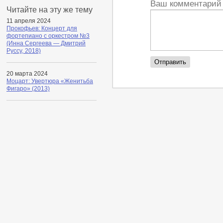
Ваш комментари
Читайте на эту же тему
11 апреля 2024
Прокофьев: Концерт для
фортепиано с оркестром №3
(Инна Сергеева — Дмитрий
Руссу, 2018)
20 марта 2024
Моцарт: Увертюра «Женитьба
Фигаро» (2013)