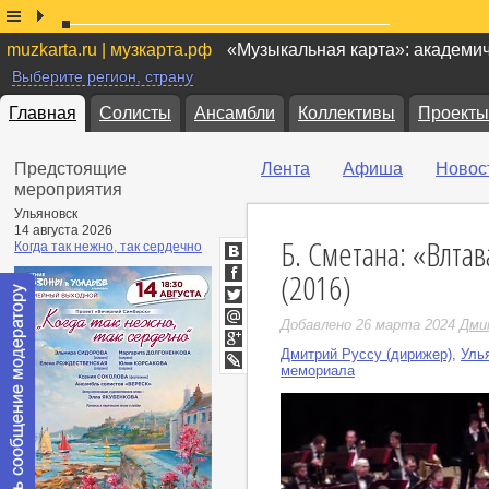
muzkarta.ru | музкарта.рф
«Музыкальная карта»: академи
Выберите регион, страну
Главная
Солисты
Ансамбли
Коллективы
Проекты
Предстоящие
Лента
Афиша
Новос
мероприятия
Ульяновск
14 августа 2026
Б. Сметана: «Влта
Когда так нежно, так сердечно
ВКонтакте
(2016)
Facebook
Twitter
Добавлено 26 марта 2024
Дми
Мой
Мир
Дмитрий Руссу (дирижер)
,
Уль
Google+
мемориала
LiveJournal