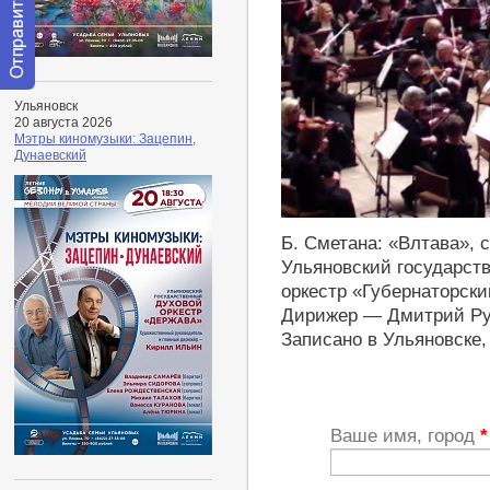
Отправить
Ульяновск
сообщение
20 августа 2026
модератору
Мэтры киномузыки: Зацепин,
Дунаевский
https://youtu.be/30ePI7LbSOE
Б. Сметана: «Влтава»,
Ульяновский государст
оркестр «Губернаторски
Дирижер — Дмитрий Р
Записано в Ульяновске,
Ваше имя, город
*