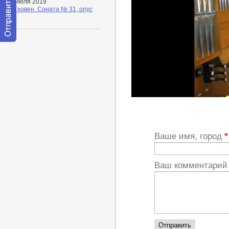
10 июля 2019
Бетховен. Соната № 31, опус
110
Отправить
сообщение
модератору
http://youtu.be/BMb2M8FScxY
Ваше имя, город
*
Ваш комментари