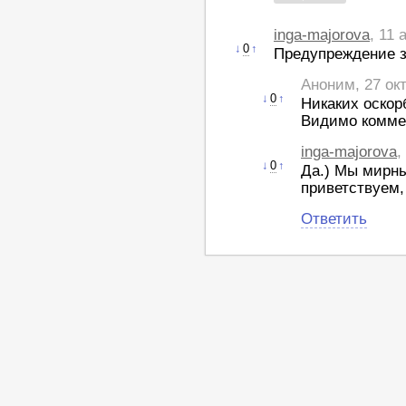
inga-majorova
, 11 
↓
0
↑
Предупреждение з
Аноним, 27 ок
↓
0
↑
Никаких оскор
Видимо комме
inga-majorova
,
↓
0
↑
Да.) Мы мирны
приветствуем,
Ответить