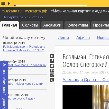
muzkarta.ru | музкарта.рф
«Музыкальная карта»: академи
Выберите регион, страну
Главная
Солисты
Ансамбли
Коллективы
Проекты
Читайте на эту же тему
Лента
Афиша
Новос
04 ноября 2019
Felix Mendelssohn Prelude and
Fugue in G Major, Op. 37 No. 2
Боэльман. Готичес
ВКонтакте
Орлов-Снеговский 
04 ноября 2019
Facebook
F.P.Tosti. Ave Maria. Ridonami la
calma!...
Twitter
Добавлено 17 сентября 2019
O
Мой
Мир
Александр Орлов — Сне
Google+
29 октября 2019
Концерт «Мост через океан»
LiveJournal
13 сентября 2019
Таинство русской души