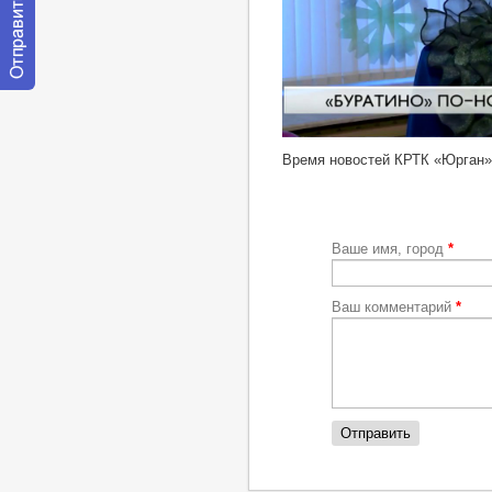
Отправить
сообщение
модератору
http://youtu.be/VHPjObeC-Mk
Время новостей КРТК «Юрган»
Ваше имя, город
*
Ваш комментарий
*