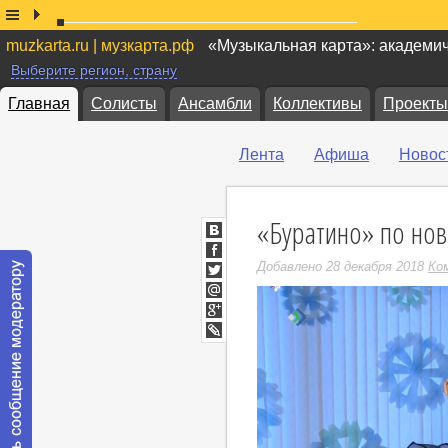
muzkarta.ru | музкарта.рф
«Музыкальная карта»: академи
Выберите регион, страну
Главная
Солисты
Ансамбли
Коллективы
Проекты
Лента
Афиша
Новос
«Буратино» по но
ВКонтакте
Facebook
Добавлено 28 декабря 2018
Ко
Twitter
Мой
Мир
Google+
LiveJournal