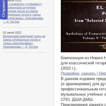
02 июля 2022
«La Cucaracha» («таракан»).
Мексиканская шуточная
народная песня из Цикла
«Избранные песни и танцы
народов мира». Аранжировка
Отправить
— Д. Теслов
сообщение
модератору
01 июля 2022
Болгарский народный танец из
Цикла «Избранные песни и
танцы народов мира».
Аранжировка — Д. Теслов
https://youtu.be/zJ7nyAbEmyw
Композиция из Нового 
для классической гитар
(2022 г.).
Подробно, скачать / Deta
В данном издании пред
(и аранжировки) для дуэ
профессиональным гита
музыкальных учебных з
СПО, ДШИ-ДМШ.
Произведения данного с