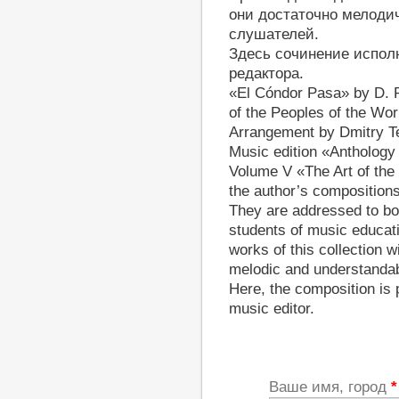
они достаточно мелоди
слушателей.
Здесь сочинение испол
редактора.
«El Cóndor Pasa» by D. 
of the Peoples of the Wor
Arrangement by Dmitry T
Music edition «Anthology 
Volume V «The Art of the 
the author’s compositions
They are addressed to bot
students of music educatio
works of this collection w
melodic and understandabl
Here, the composition is 
music editor.
Ваше имя, город
*