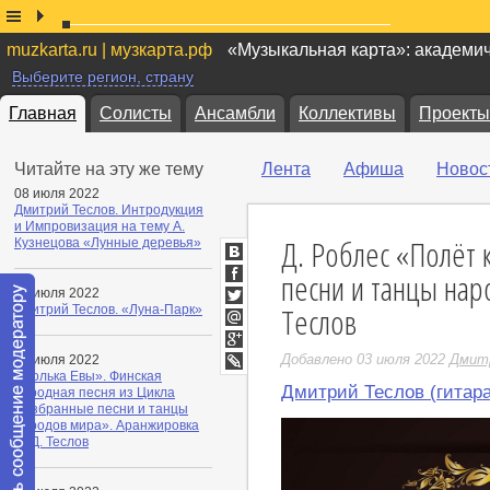
muzkarta.ru | музкарта.рф
«Музыкальная карта»: академи
Выберите регион, страну
Главная
Солисты
Ансамбли
Коллективы
Проекты
Читайте на эту же тему
Лента
Афиша
Новос
08 июля 2022
Дмитрий Теслов. Интродукция
и Импровизация на тему А.
Д. Роблес «Полёт
Кузнецова «Лунные деревья»
ВКонтакте
песни и танцы на
Facebook
06 июля 2022
Теслов
Дмитрий Теслов. «Луна-Парк»
Twitter
Мой
Мир
Google+
Добавлено 03 июля 2022
Дмит
05 июля 2022
«Полька Евы». Финская
LiveJournal
Дмитрий Теслов (гитара
народная песня из Цикла
«Избранные песни и танцы
народов мира». Аранжировка
— Д. Теслов