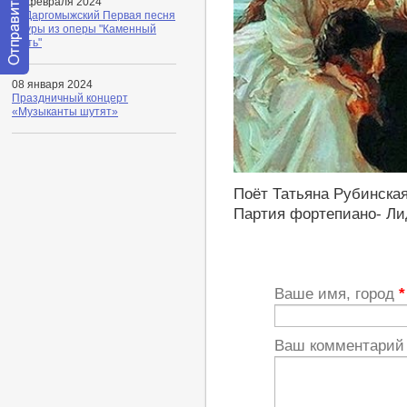
09 февраля 2024
А. Даргомыжский Первая песня
Лауры из оперы "Каменный
гость"
Отправить
08 января 2024
сообщение
Праздничный концерт
модератору
«Музыканты шутят»
https://youtu.be/NdG5InRuK-0
Поёт Татьяна Рубинская
Партия фортепиано- Ли
Ваше имя, город
*
Ваш комментари