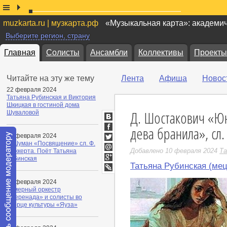
muzkarta.ru | музкарта.рф
«Музыкальная карта»: академи
Выберите регион, страну
Главная
Солисты
Ансамбли
Коллективы
Проекты
Читайте на эту же тему
Лента
Афиша
Новос
22 февраля 2024
Татьяна Рубинская и Виктория
Шкицкая в гостиной дома
Д. Шостакович «Ю
Шуваловой
ВКонтакте
дева бранила», сл.
Facebook
22 февраля 2024
Р. Шуман «Посвящение» сл. Ф.
Twitter
Добавлено 10 февраля 2024
Та
Рюккерта. Поёт Татьяна
Мой
Рубинская
Мир
Татьяна Рубинская (мец
Google+
LiveJournal
13 февраля 2024
Камерный оркестр
«Серенада» и солисты во
дворце культуры «Яуза»