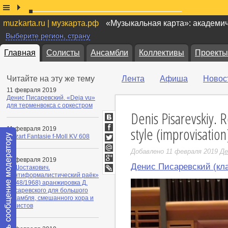
muzkarta.ru | музкарта.рф
«Музыкальная карта»: академи
Выберите регион, страну
Главная
Солисты
Ансамбли
Коллективы
Проекты
Читайте на эту же тему
Лента
Афиша
Новос
11 февраля 2019
Денис Писаревский. «Deja vu»
для терменвокса с оркестром
Denis Pisarevskiy. R
ВКонтакте
style (improvisation
11 февраля 2019
Facebook
Mozart Fantasie f-Moll KV 608
Twitter
Добавлено 11 февраля 2019
Де
Мой
11 февраля 2019
Мир
Денис Писаревский (кла
Google+
Д. Шостакович.
«Антиформалистический раёк»
LiveJournal
(1948/1968) аранжировка Д.
Писаревского для большого
ансамбля, смешанного хора и
солистов