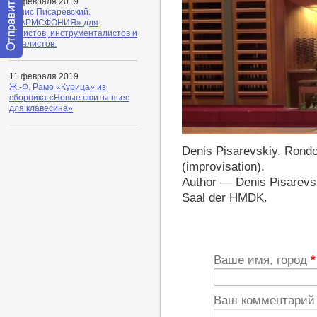
11 февраля 2019
Денис Писаревский.
«ХАРМСФОНИЯ» для
артистов, инструменталистов и
вокалистов.
Отправить
сообщение
11 февраля 2019
модератору
Ж.-Ф. Рамо «Курица» из
сборника «Новые сюиты пьес
для клавесина»
http://youtu.be/IBAc5QmQoqY
Denis Pisarevskiy. Rondo-
(improvisation).
Author — Denis Pisarevsk
Saal der HMDK.
Ваше имя, город
*
Ваш комментари