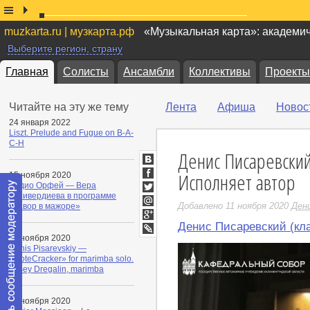
muzkarta.ru | музкарта.рф
«Музыкальная карта»: академи
Выберите регион, страну
Главная
Солисты
Ансамбли
Коллективы
Проекты
Читайте на эту же тему
Лента
Афиша
Новос
24 января 2022
Liszt. Prelude and Fugue on B-A-
C-H
Денис Писаревский
ВКонтакте
Исполняет автор
15 ноября 2020
Facebook
Радио Орфей — Вера
Таривердиева в программе
Twitter
Добавлено 11 ноября 2020
Ден
«Тавор в мажоре»
Мой
Мир
Денис Писаревский (кла
Google+
11 ноября 2020
LiveJournal
Denis Pisarevskiy —
«NoteCracker» for marimba solo.
Elisey Dregalin, marimba
11 ноября 2020