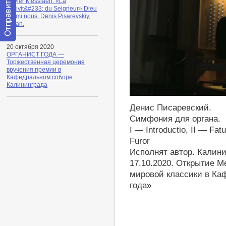
Olivier Messiaen. «La
Nativit&#233; du Seigneur» Dieu
parmi nous. Denis Pisarevskiy,
organ.
Отправить
20 октября 2020
сообщение
ОРГАНИСТ ГОДА —
модератору
Торжественная церемония
вручения премии в
Кафедральном соборе
Калининграда
https://youtu.be/Uw2l-OJ4Xxk
Денис Писаревский.
Симфония для органа.
I — Introductio, II — Fat
Furor
Исполнят автор. Калин
17.10.2020. Открытие 
мировой классики в Ка
года»