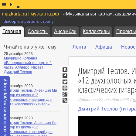
muzkarta.ru | музкарта.рф
«Музыкальная карта»: академи
Выберите регион, страну
Главная
Солисты
Ансамбли
Коллективы
Проекты
Читайте на эту же тему
Лента
Афиша
Новос
25 декабря 2023
Маурицио Колонна.
«Венецианский концерт». 1
Дмитрий Теслов. И
часть: Аллегро. Играет
Дмитрий Теслов
ВКонтакте
«12 двухголосных 
Facebook
классических гитар
24 декабря 2023
Twitter
Дмитрий Теслов. Инвенция Ми
Мой
мажор из цикла «12
Мир
Google+
двухголосных инвенций для
Добавлено 22 декабря 2023
Дм
дуэта классических гитар».
LiveJournal
Дмитрий Теслов (гитара
23 декабря 2023
Дмитрий Теслов. Инвенция Ля
мажор из цикла «12
двухголосных инвенций для