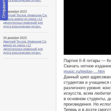
дуэта классических гитар».
21 декабря 2023
Дмитрий Теслов. Инвенция Си-
бемоль мажор из цикла «12
Отправить
двухголосных инвенций для
сообщение
дуэта классических гитар».
модератору
20 декабря 2023
Дмитрий Теслов. Инвенция Си
минор из цикла «12
двухголосных инвенций для
дуэта классических гитар».
Play
Партия II-й гитары — К
Скачать нотное издани
music.ru/teslov-…htm
Данный цикл адресован
студентам и учащимся 
различного уровня: кон
искусств, всем любител
в основном студенты, 
произведения. Но испол
Теперь и в дуэте смогу