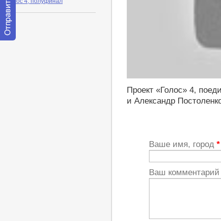
Голос 4, полуфинал
Отправить
сообщение
модератору
http://youtu.be/lcw1F0zLJIw
Проект «Голос» 4, пое
и Александр Постоленк
Ваше имя, город
*
Ваш комментари