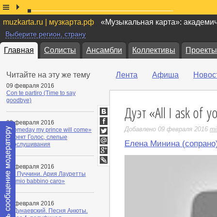
muzkarta.ru | музкарта.рф
«Музыкальная карта»: академи
Выберите регион, страну
Главная
Солисты
Ансамбли
Коллективы
Проекты
Читайте на эту же тему
Лента
Афиша
Новос
09 февраля 2016
Con te partiro (Time to say
goodbye)
Дуэт «All I ask of
ВКонтакте
09 февраля 2016
Facebook
Добавлено 09 февраля 2016
mi
«Someday my prince will come»
Проект Голос, слепые
Twitter
Елена Минина (сопрано
прослушивания
Мой
Мир
Google+
09 февраля 2016
LiveJournal
Дж. Пуччини. Ария Лауретты
«O mio babbino caro»
09 февраля 2016
И. Дунаевский. Песня Анюты.