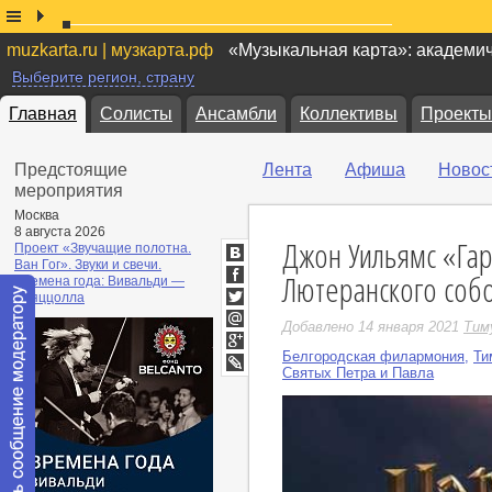
muzkarta.ru | музкарта.рф
«Музыкальная карта»: академи
Выберите регион, страну
Главная
Солисты
Ансамбли
Коллективы
Проекты
Предстоящие
Лента
Афиша
Новос
мероприятия
Москва
8 августа 2026
Джон Уильямс «Гар
Проект «Звучащие полотна.
Ван Гог». Звуки и свечи.
ВКонтакте
Лютеранского собо
Времена года: Вивальди —
Facebook
Пьяццолла
Twitter
Добавлено 14 января 2021
Тим
Мой
Мир
Белгородская филармония
,
Ти
Google+
Святых Петра и Павла
LiveJournal