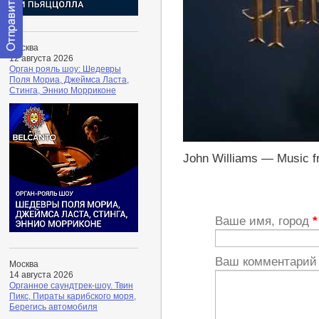
Москва
12 августа 2026
Отправить
Орган рояль шоу: Шедевры
сообщение
Поля Мориа, Джеймса Ласта,
модератору
Стинга, Эннио Морриконе
https://youtu.be/UwaaMoXkN-E
John Williams — Music f
Ваше имя, город
*
Ваш комментари
Москва
14 августа 2026
Органное саундтрек-шоу. Твин
Пикс, Пираты карибского моря,
Берегись автомобиля